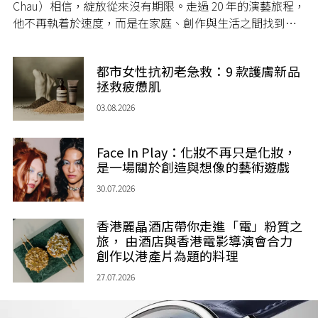
Chau）相信，綻放從來沒有期限。走過 20 年的演藝旅程，
他不再執着於速度，而是在家庭、創作與生活之間找到屬
於自己的節奏，讓人生每一個章節，都繼續盛放。
都市女性抗初老急救：9 款護膚新品
拯救疲憊肌
03.08.2026
Face In Play：化妝不再只是化妝，
是一場關於創造與想像的藝術遊戲
30.07.2026
香港麗晶酒店帶你走進「電」粉質之
旅， 由酒店與香港電影導演會合力
創作以港產片為題的料理
27.07.2026