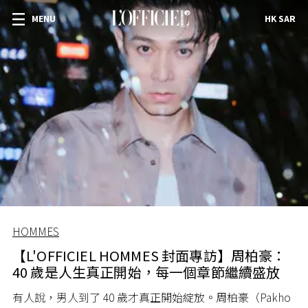
MENU
HK SAR
HOMMES
【L'OFFICIEL HOMMES 封面專訪】周柏豪：
40 歲是人生真正開始，每一個章節繼續盛放
有人說，男人到了 40 歲才真正開始綻放。周柏豪（Pakho