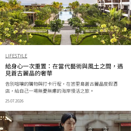
LIFESTYLE
給身心一次重置：在當代藝術與風土之間，遇
見蒼古麗晶的奢華
告別喧嚷的購物與打卡行程，在峇里島蒼古麗晶度假酒
店，給自己一場無憂無慮的海岸慢活之旅。
25.07.2026