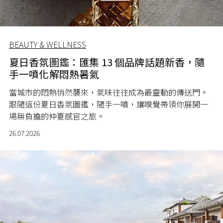
BEAUTY & WELLNESS
夏日香氛圖鑑：匯集 13 個品牌話題新香，隨
手一噴化解悶熱暑氣
當城市的悶熱悄然襲來，氣味往往成為最靈動的傳送門。
跟隨這份夏日香氛圖鑑，隨手一噴，讓嗅覺帶領你展開一
場無負擔的仲夏感官之旅。
26.07.2026