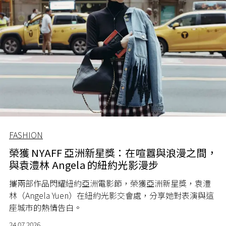
FASHION
榮獲 NYAFF 亞洲新星獎：在喧囂與浪漫之間，
與袁澧林 Angela 的紐約光影漫步
攜兩部作品閃耀紐約亞洲電影節，榮獲亞洲新星獎，袁澧
林（Angela Yuen）在紐約光影交會處，分享她對表演與這
座城市的熱情告白。
24.07.2026