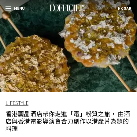
MENU
HK SAR
LIFESTYLE
香港麗晶酒店帶你走進「電」粉質之旅， 由酒
店與香港電影導演會合力創作以港產片為題的
料理