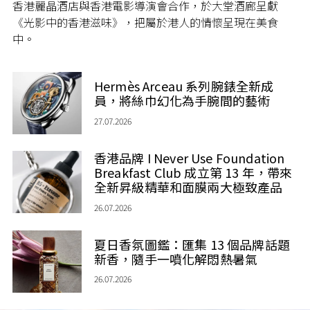
香港麗晶酒店與香港電影導演會合作，於大堂酒廊呈獻
《光影中的香港滋味》，把屬於港人的情懷呈現在美食
中。
Hermès Arceau 系列腕錶全新成
員，將絲巾幻化為手腕間的藝術
27.07.2026
香港品牌 I Never Use Foundation
Breakfast Club 成立第 13 年，帶來
全新昇級精華和面膜兩大極致產品
26.07.2026
夏日香氛圖鑑：匯集 13 個品牌話題
新香，隨手一噴化解悶熱暑氣
26.07.2026