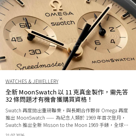
WATCHES & JEWELLERY
全新 MoonSwatch 以 11 克真金製作，需先答
32 條問題才有機會獲購買資格！
Swatch 再度拋出重磅聯乘，與長期合作夥伴 Omega 再度
推出 MoonSwatch —— 為紀念人類於 1969 年首次登月，
Swatch 推出全新 Misson to the Moon 1969 手錶，全球限
量 1969 隻。
21.07.2026