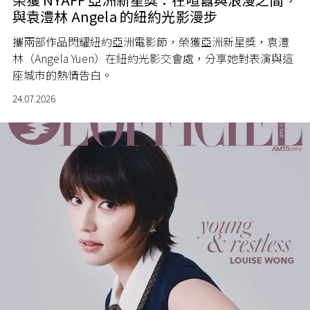
與袁澧林 Angela 的紐約光影漫步
攜兩部作品閃耀紐約亞洲電影節，榮獲亞洲新星獎，袁澧
林（Angela Yuen）在紐約光影交會處，分享她對表演與這
座城市的熱情告白。
24.07.2026