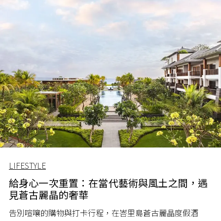
LIFESTYLE
給身心一次重置：在當代藝術與風土之間，遇
見蒼古麗晶的奢華
告別喧嚷的購物與打卡行程，在峇里島蒼古麗晶度假酒