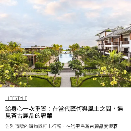
LIFESTYLE
給身心一次重置：在當代藝術與風土之間，遇
見蒼古麗晶的奢華
告別喧嚷的購物與打卡行程，在峇里島蒼古麗晶度假酒