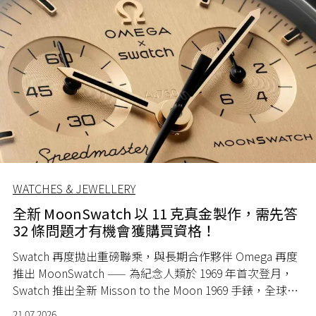
WATCHES & JEWELLERY
全新 MoonSwatch 以 11 克真金製作，需先答
32 條問題才有機會獲購買資格！
Swatch 再度拋出重磅聯乘，與長期合作夥伴 Omega 再度
推出 MoonSwatch —— 為紀念人類於 1969 年首次登月，
Swatch 推出全新 Misson to the Moon 1969 手錶，全球限
量 1969 隻。
21.07.2026