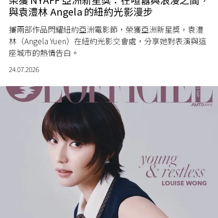
與袁澧林 Angela 的紐約光影漫步
攜兩部作品閃耀紐約亞洲電影節，榮獲亞洲新星獎，袁澧
林（Angela Yuen）在紐約光影交會處，分享她對表演與這
座城市的熱情告白。
24.07.2026