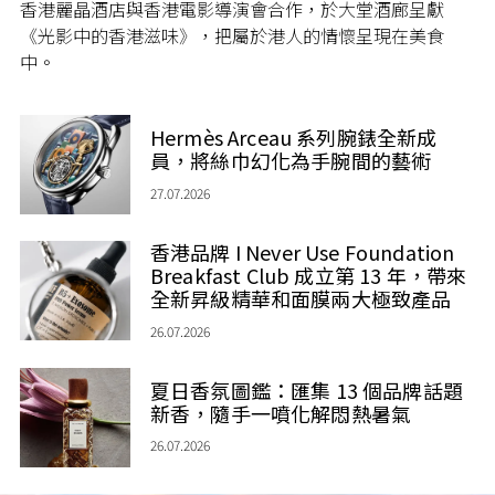
香港麗晶酒店與香港電影導演會合作，於大堂酒廊呈獻
《光影中的香港滋味》，把屬於港人的情懷呈現在美食
中。
Hermès Arceau 系列腕錶全新成
員，將絲巾幻化為手腕間的藝術
27.07.2026
香港品牌 I Never Use Foundation
Breakfast Club 成立第 13 年，帶來
全新昇級精華和面膜兩大極致產品
26.07.2026
夏日香氛圖鑑：匯集 13 個品牌話題
新香，隨手一噴化解悶熱暑氣
26.07.2026