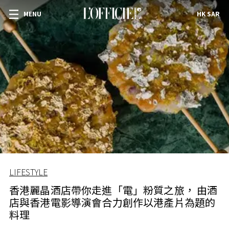
MENU
HK SAR
LIFESTYLE
香港麗晶酒店帶你走進「電」粉質之旅， 由酒
店與香港電影導演會合力創作以港產片為題的
料理