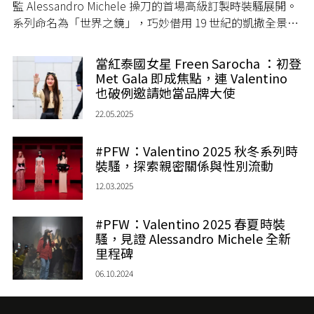
監 Alessandro Michele 操刀的首場高級訂製時裝騷展開。
系列命名為「世界之鏡」，巧妙借用 19 世紀的凱撒全景裝
置作為核心，將騷場轉化為一個以緩慢、貼近與專注為經
緯的空間。
當紅泰國女星 Freen Sarocha ：初登
Met Gala 即成焦點，連 Valentino
也破例邀請她當品牌大使
22.05.2025
#PFW：Valentino 2025 秋冬系列時
裝騷，探索親密關係與性別流動
12.03.2025
#PFW：Valentino 2025 春夏時裝
騷，見證 Alessandro Michele 全新
里程碑
06.10.2024