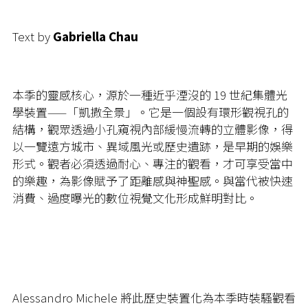
Text by
Gabriella Chau
本季的靈感核心，源於一種近乎湮沒的 19 世紀集體光
學裝置——「凱撒全景」。它是一個設有環形觀視孔的
結構，觀眾透過小孔窺視內部緩慢流轉的立體影像，得
以一覽遠方城市、異域風光或歷史遺跡，是早期的娛樂
形式。觀者必須透過耐心、專注的觀看，才可享受當中
的樂趣，為影像賦予了距離感與神聖感。與當代被快速
消費、過度曝光的數位視覺文化形成鮮明對比。
Alessandro Michele 將此歷史裝置化為本季時裝騷觀看