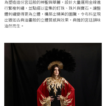
為塑造這份宮廷般的神聖與華麗，設計大量運用金線進
行繁複刺繡，並點綴以密集的釘珠、珠片
與寶石
。讓整
體刺繡變得更為立體，構築出精美的圖騰，令布料呈現
出猶如古典油畫般的立體質感與效果，典雅的宮廷韻味
油然而生。