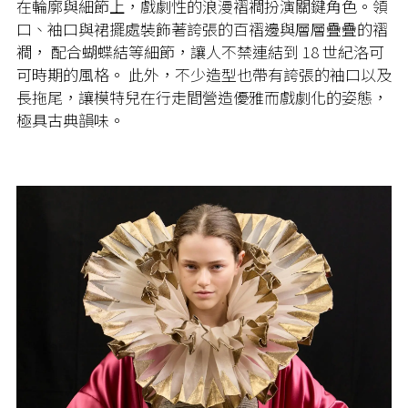
在輪廓與細節上，戲劇性的浪漫褶襇扮演關鍵角色。領
口、袖口與裙擺處裝飾著誇張的百褶邊與層層疊疊的褶
襇， 配合蝴蝶結等細節，讓人不禁連結到 18 世紀洛可
可時期的風格。 此外，不少造型也帶有誇張的袖口以及
長拖尾，讓模特兒在行走間營造優雅而戲劇化的姿態，
極具古典韻味。