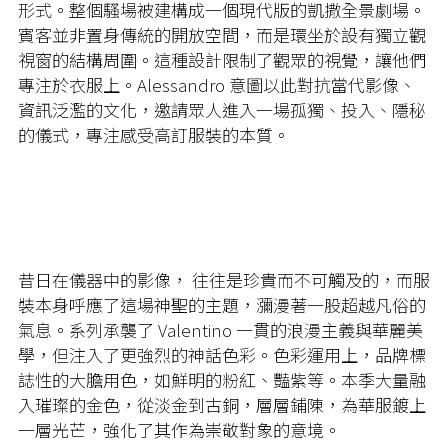
形式。整個騷場被建構成一個現代版的凱撒全景劇場。
賓客並非置身傳統的開放空間，而是環坐於設有獨立觀
視窗的結構周圍。這種設計限制了觀眾的視覺，讓他們
專注於衣服上。Alessandro 意圖以此對抗當代影像、
資訊泛濫的文化，邀請眾人進入一場孤獨、投入、隱秘
的儀式，專注感受高訂服裝的本質。
昔日在儀器中的影像， 往往是珍貴而不可觸及的，而服
裝本身呼應了這場神聖的主題，瀰漫著一股超越凡俗的
氣息。系列承襲了 Valentino 一貫的浪漫主義與華麗美
學，但注入了更強烈的神話色彩。色彩運用上，品牌標
誌性的大膽用色，如鮮明的粉紅、豔紫等。本季大量融
入璀璨的金色，從淡金到古銅，層層鋪陳，為華服鍍上
一層光芒，強化了其作為崇敬對象的意境。