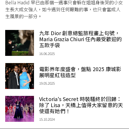
Bella Hadid 早已由那個一遇事只會躲在姐姐身後哭的小女
生長大成女強人，如今遇到任何艱難的事，也只會當成人
生風景的一部分。
九年 Dior 創意總監旅程畫上句號，
Maria Grazia Chiuri 任內最受歡迎的
五款手袋
16.06.2025
電影界年度盛會，盤點 2025 康城影
展明星紅毯造型
19.05.2025
Victoria's Secret 時裝騷終於回歸：
除了 Lisa，天橋上值得大家留意的天
使還有她們！
15.10.2024