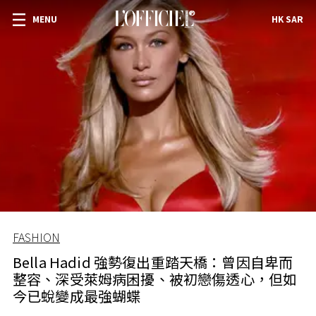
MENU
HK SAR
FASHION
Bella Hadid 強勢復出重踏天橋：曾因自卑而
整容、深受萊姆病困擾、被初戀傷透心，但如
今已蛻變成最強蝴蝶