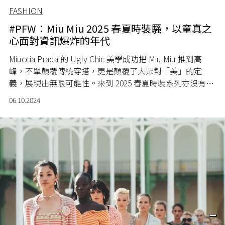
FASHION
#PFW：Miu Miu 2025 春夏時裝騷，以童真之
心面對資訊爆炸的年代
Miuccia Prada 的 Ugly Chic 美學成功把 Miu Miu 推到高
峰，不單顛覆傳統穿搭，更是顛覆了大眾對「美」的定
義，展現出無限可能性。來到 2025 春夏時裝系列亦沒有讓
大家失望，從會場設計到衣服亦再次讓人大開眼戒。
06.10.2024