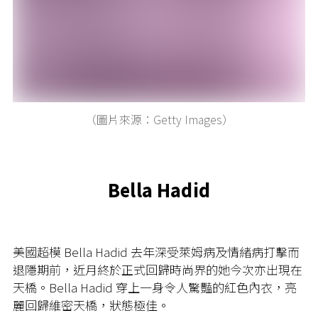
（圖片來源：Getty Images）
Bella Hadid
美國超模 Bella Hadid 去年深受萊姆病及情緒病打擊而
退隱期前，近月終於正式回歸時尚界的她今次亦出現在
天橋。Bella Hadid 穿上一身令人驚豔的紅色內衣，亮
麗回歸維密天橋，狀態極佳。