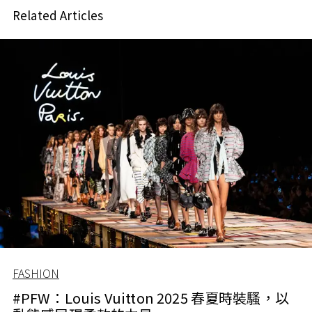
Related Articles
FASHION
#PFW：Louis Vuitton 2025 春夏時裝騷，以