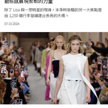
動態感展現柔軟的力量
除了 Lisa 與一眾明星的現身，本季時裝騷的另一大焦點是
由 1,250 個行李箱鋪建出長長的天橋。
07.10.2024