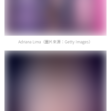
Adriana Lima（圖片來源：Getty Images）