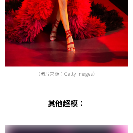
（圖片來源：Getty Images）
其他超模：