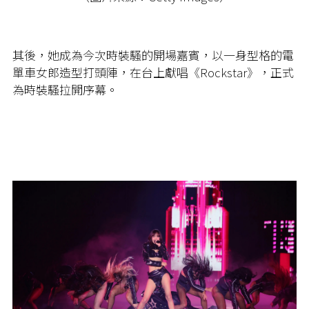
其後，她成為今次時裝騷的開場嘉賓，以一身型格的電
單車女郎造型打頭陣，在台上獻唱《Rockstar》，正式
為時裝騷拉開序幕。