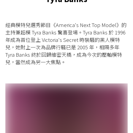
經典模特兒選秀節目《America's Next Top Model》的
主持兼超模 Tyra Banks 驚喜登場。Tyra Banks 於 1996
年成為首位登上 Victoria's Secret 時裝騷的黑人模特
兒，她對上一次為品牌行騷已是 2005 年，相隔多年
Tyra Banks 終於回歸維密天橋，成為今次的壓軸模特
兒，當然成為另一大焦點。