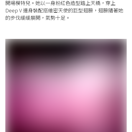
開場模特兒。她以一身粉紅色造型踏上天橋，穿上
Deep V 連身裝配搭維密天使的巨型翅膀，翅膀隨著她
的步伐緩緩展開，氣勢十足。