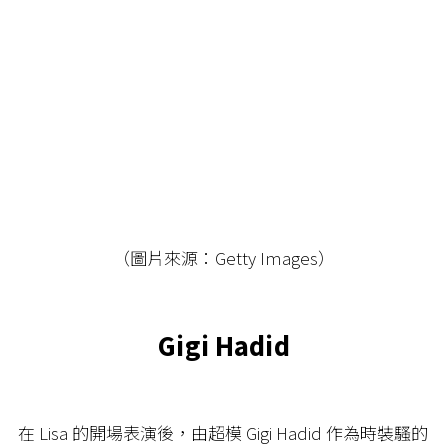
（圖片來源：Getty Images）
Gigi Hadid
在 Lisa 的開場表演後，由超模 Gigi Hadid 作為時裝騷的