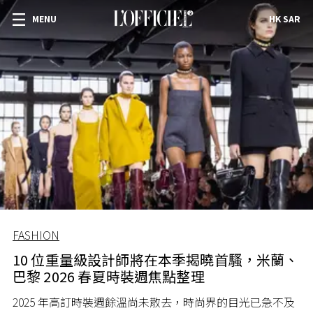
MENU
HK SAR
FASHION
10 位重量級設計師將在本季揭曉首騷，米蘭、
巴黎 2026 春夏時裝週焦點整理
2025 年高訂時裝週餘溫尚未散去，時尚界的目光已急不及