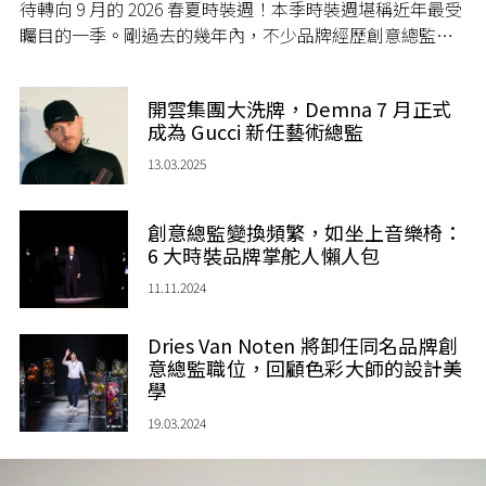
待轉向 9 月的 2026 春夏時裝週！本季時裝週堪稱近年最受
矚目的一季。剛過去的幾年內，不少品牌經歷創意總監人
事變動，今年各個席位逐漸塵埃落定，超過 10 位重量級設
計師都即將在本季揭曉首騷，決定品牌未來走向。每一場
開雲集團大洗牌，Demna 7 月正式
秀都可能成為時尚史重要時刻，整個時尚界都期待他們帶
成為 Gucci 新任藝術總監
來的創意和話題能否重振時尚界。
13.03.2025
創意總監變換頻繁，如坐上音樂椅：
6 大時裝品牌掌舵人懶人包
11.11.2024
Dries Van Noten 將卸任同名品牌創
意總監職位，回顧色彩大師的設計美
學
19.03.2024