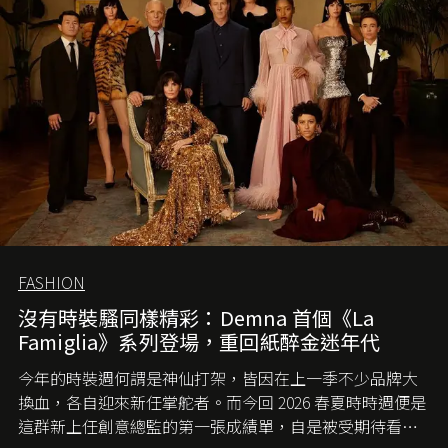
FASHION
沒有時裝騷同樣精彩：Demna 首個《La
Famiglia》系列登場，重回紙醉金迷年代
今年的時裝週何謂是神仙打架，皆因在上一季不少品牌大
換血，各自迎來新任掌舵者。而今回 2026 春夏時時週便是
這群新上任創意總監的第一張成績單，自是被受期待看他