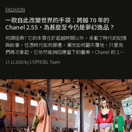
FASHION
一款自此改變世界的手袋：跨越 70 年的
Chanel 2.55，為甚麼至今仍是夢幻逸品？
何謂經典? 它的本質在於超越時間以外，承載了時代的記憶
與故事，任憑時代如何變遷，潮流如何翻天覆地，只要我
們再次拿起，它依然能夠回應當下的審美。Chanel 的 2.55
手袋更是這樣存在，自問世至今，一直有着舉足輕重的地
17.11.2025 by L'OFFICIEL Team
位。如果說每個女生的第一個夢想手袋是 Chanel，那 2.55
就是無可動搖的首選，不論70 年前還是 70 年後，大眾始終
愛它的雋永與優雅。那麼這個手袋是怎麼誕生的呢？又為
甚麼取名叫 2.55 ？今天就由《L'Officiel HK》帶你穿越流金
歲月，回顧 2.55 的誕生故事。