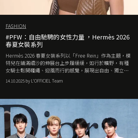
FASHION
#PFW：自由馳騁的女性力量 ，Hermès 2026
春夏女裝系列
Hermès 2026 春夏女裝系列以「Free Rein」作為主題，模
特兒在鋪滿細沙的伸展台上步履緩緩，如行於曠野，有種
女騎士鬆開韁繩、迎風而行的感覺，展現出自由、獨立與
從容的態度。
14.10.2025 by L'OFFICIEL Team