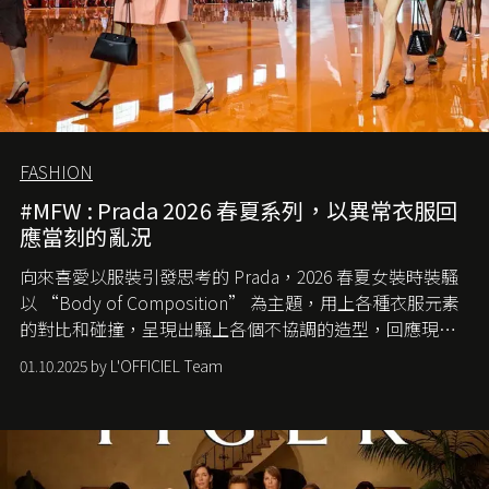
FASHION
#MFW : Prada 2026 春夏系列，以異常衣服回
應當刻的亂況
向來喜愛以服裝引發思考的 Prada，2026 春夏女裝時裝騷
以 “Body of Composition” 為主題，用上各種衣服元素
的對比和碰撞，呈現出騷上各個不協調的造型，回應現今
社會各種資訊、文化超載的現象。
01.10.2025 by L'OFFICIEL Team