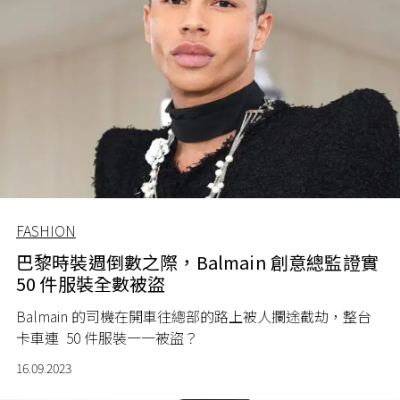
FASHION
巴黎時裝週倒數之際，Balmain 創意總監證實
50 件服裝全數被盜
Balmain 的司機在開車往總部的路上被人攔途截劫，整台
卡車連 50 件服裝一一被盜？
16.09.2023