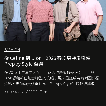
FASHION
從 Celine 到 Dior：2026 春夏男裝周引領
Preppy Style 復興
在 2026 年春夏男裝場上，兩大頂級奢侈品牌 Celine 與
Dior 憑藉新任創意總監的亮眼表現，迅速成為時尚圈熱議
焦點，更帶動貴族學院風（Preppy Style）掀起復興浪
潮，讓這股經典風格再度回到大眾視線。
30.10.2025 by L'OFFICIEL Team