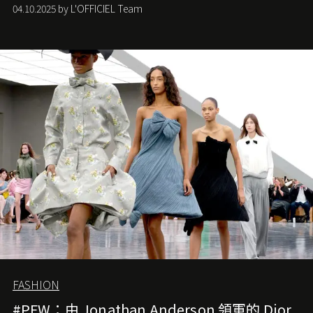
們如何各顯神通。意大利老牌 Gucci 在過去幾個季度業績
04.10.2025 by L'OFFICIEL Team
難已救回，開雲集團任命成功曾翻轉 Balenciaga 的愛將
Demna Gvasalia 接手，複製過往的成功。當時消息一出集
團市值一日蒸發 30 億美元，大眾擔心走得太前的 Demna
會忽略品牌的美學基礎，最後變成三不像。而從剛剛推出
的首作所造成的話題及關注度，我們便知道 Demna 沒這麼
簡單，一個嶄新的 Gucci 時代已經展開！
FASHION
#PFW：由 Jonathan Anderson 領軍的 Dior