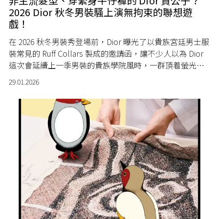
非主流髮型、穿緊身牛仔褲的 Dior 貴公子？
2026 Dior 秋冬男裝騷上演無拘束的聯想遊
戲！
在 2026 秋冬男裝秀登場前，Dior 曝光了以貴族宮廷男士服
裝常見的 Ruff Collars 製成的邀請函，讓不少人以為 Dior
這次會延續上一季男裝的貴族學院風時，一群頂着螢光黃
色假髮、身穿緊身牛仔褲搭配紫色亮片背心的 Aristo-
29.01.2026
youths 魚貫而出，你就知創意總監 Jonathan Anderson 的
腦袋沒這麼簡單。大秀一出，討論兩極分化，時尚迷表示
「if you know, you know」，網民則直言 Jonathan
Anderson 「Jonathan Anderson 是忙到瘋了嗎？」、
「Dior 在他手上變得超怪」，不過怪就對了，因為這是一
場拒絕平庸、徹底打破常態的男裝遊戲。