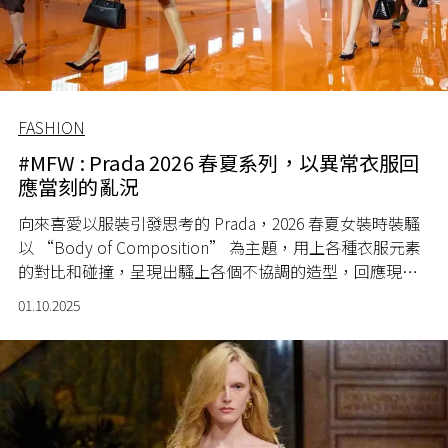
FASHION
#MFW : Prada 2026 春夏系列，以異常衣服回
應當刻的亂況
向來喜愛以服裝引發思考的 Prada，2026 春夏女裝時裝騷
以 “Body of Composition” 為主題，用上各種衣服元素
的對比和碰撞，呈現出騷上各個不協調的造型，回應現今
社會各種資訊、文化超載的現象。
01.10.2025