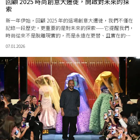
回顧 2025 時尚創意大遷徙，開啟對未來的探
索
新一年伊始，回顧 2025 年的這場創意大遷徙，我們不僅在
記錄一段歷史，更重要的是對未來的探索——它提醒我們，
時尚從來不是脫離現實的，而是永遠在更替、且實在的文
化對話。
07.01.2026