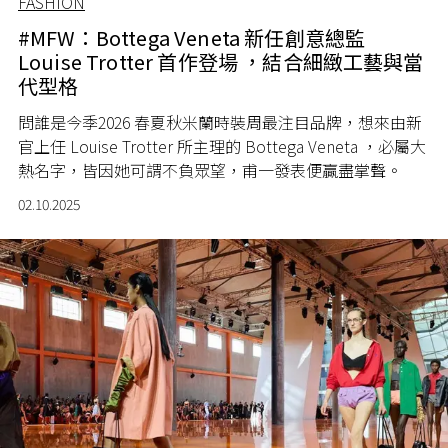
FASHION
#MFW：Bottega Veneta 新任創意總監
Louise Trotter 首作登場 ，結合細緻工藝與當
代型格
問誰是今季2026 春夏秋米蘭時裝周最注目品牌，想來由新
官上任 Louise Trotter 所主理的 Bottega Veneta ，必屬大
熱名字，皆因她可謂不負眾望，甫一發表便贏盡掌聲。
02.10.2025