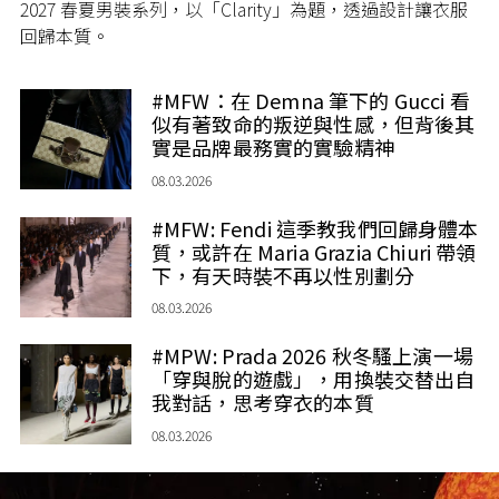
2027 春夏男裝系列，以「Clarity」為題，透過設計讓衣服
回歸本質。
#MFW：在 Demna 筆下的 Gucci 看
似有著致命的叛逆與性感，但背後其
實是品牌最務實的實驗精神
08.03.2026
#MFW: Fendi 這季教我們回歸身體本
質，或許在 Maria Grazia Chiuri 帶領
下，有天時裝不再以性別劃分
08.03.2026
#MPW: Prada 2026 秋冬騷上演一場
「穿與脫的遊戲」，用換裝交替出自
我對話，思考穿衣的本質
08.03.2026