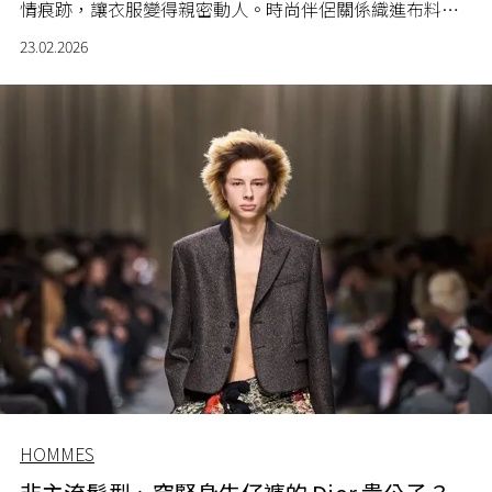
情痕跡，讓衣服變得親密動人。時尚伴侶關係織進布料剪
裁，激發品牌創意。這種從愛情出發的創作模式，常帶來
23.02.2026
人性化的創新，反映當代對真實（Authenticity）連結的追
求。
HOMMES