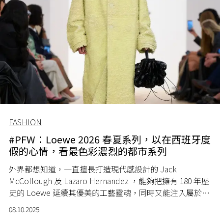
FASHION
#PFW：Loewe 2026 春夏系列，以在西班牙度
假的心情，看最色彩濃烈的都市系列
外界都想知道，一直擅長打造現代感設計的 Jack
McCollough 及 Lazaro Hernandez ，能夠把擁有 180 年歷
史的 Loewe 延續其優美的工藝靈魂，同時又能注入屬於他
們的新元素嗎？
08.10.2025