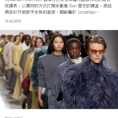
成績表，以獨特的方式打開承載著 Dior 歷史的寶盒，把經
典設計符號賦予全新的面貌，開創屬於 Jonathan
Anderson 的 Dior 時代。
14.10.2025