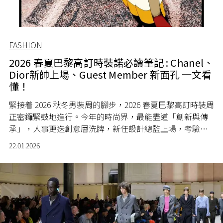
FASHION
2026 春夏巴黎高訂時裝諾必讀筆記 : Chanel、
Dior新帥上場、Guest Member 新面孔 一文看
懂！
緊接着 2026 秋冬男裝周的腳步，2026 春夏巴黎高訂時裝周
正密鑼緊鼓地進行。今年的時尚界，最能盡道「創新與傳
承」，人事更迭創意層洗牌，新任設計總監上場，考驗他
們如何在不失品牌精髓的前提下，找到新的敘事角度。與
22.01.2026
此同時，兩位傳奇巨擘 Giorgio Armani 與 Valentino
Garavani 在近期相繼離世，這兩位高訂界的「最後皇帝」
與「權力西裝之王」成為整個文化以至歷史的見證，留下
的美學遺產，團隊又會用那一種方式走下去? 在 29 場高訂
秀開始之前，就讓《L'OFFICIEL HK》為你整理本屆不可錯
過的重點，一次掌握所有關鍵訊息。