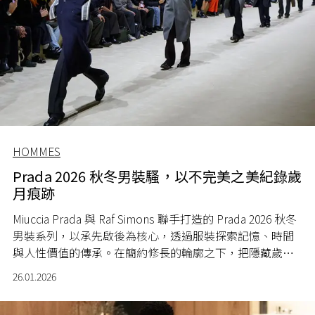
HOMMES
Prada 2026 秋冬男裝騷，以不完美之美紀錄歲
月痕跡
Miuccia Prada 與 Raf Simons 聯手打造的 Prada 2026 秋冬
男裝系列，以承先啟後為核心，透過服裝探索記憶、時間
與人性價值的傳承。在簡約修長的輪廓之下，把隱藏歲月
痕跡記錄於作品之中。
26.01.2026