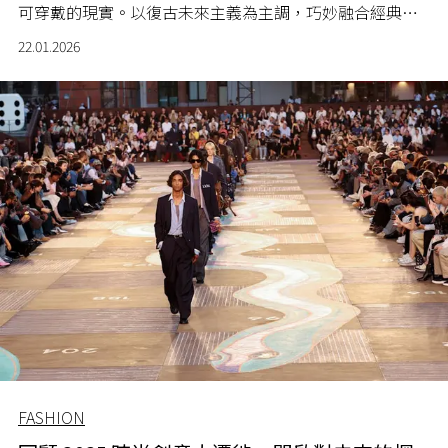
可穿戴的現實。以復古未來主義為主調，巧妙融合經典紳
士服裝的輪廓與前瞻性創新，將風格長青的服飾推至全新
22.01.2026
層次。
FASHION