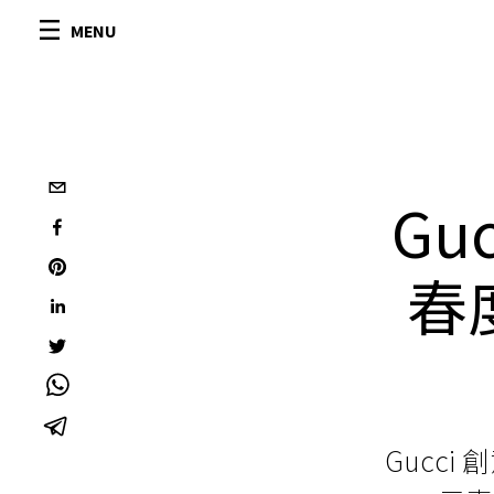
MENU
Gu
春
Gucci