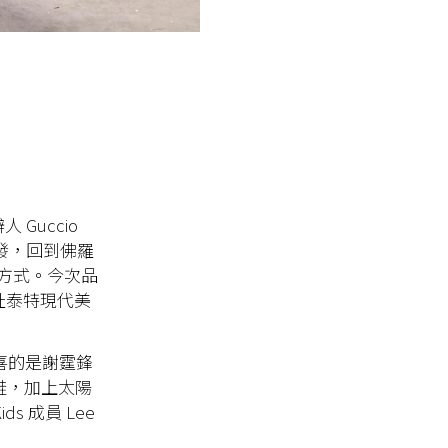
 Guccio
啟發，回到佛羅
方式。今次品
址泰特現代美
喜的是謝霆鋒
福鞋，加上太陽
s 成員 Lee