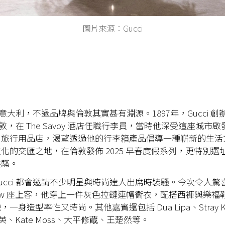
圖片來源：Gucci
立於意大利，不過品牌與倫敦其實甚有淵源。1897年，Gucci 創辦人
往倫敦，在 The Savoy 酒店任職行李員，當時他深受這座城市
了旅行用品店，渴望透過他的行李箱產品倡導一種嶄新的生活
化的交匯之地，在倫敦發佈 2025 早春度假系列，更特別選
裝騷。
ucci 都會邀請不少明星與時尚達人出席時裝騷。今次令人驚
nt row 座上客，他穿上一件灰色拉鏈連帽衞衣，配搭西褲與樂
一身造型率性又時尚。其他嘉賓還包括 Dua Lipa、Stray Kid
英、Kate Moss、大平修蔵、王楚然等。