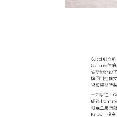
Gucci 創
Gucci 前
倫斯後開設
牌回到這個文
術館舉辦時
一如以往，G
成為 fro
眼鏡金屬頸鏈，
Know、樸奎