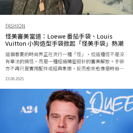
FASHION
怪美審美當道：Loewe 番茄手袋、Louis
Vuitton 小狗造型手袋掀起「怪美手袋」熱潮
這個春夏的時尚界正在流行一種「怪」，但這種怪不是沒
有章法的搞怪，而是一種經過精密設計的審美解放。手袋
亦不再只是實用配件或經典象徵，反而愈來愈像是時尚品
牌「另類創意」的實驗場。
23.06.2025