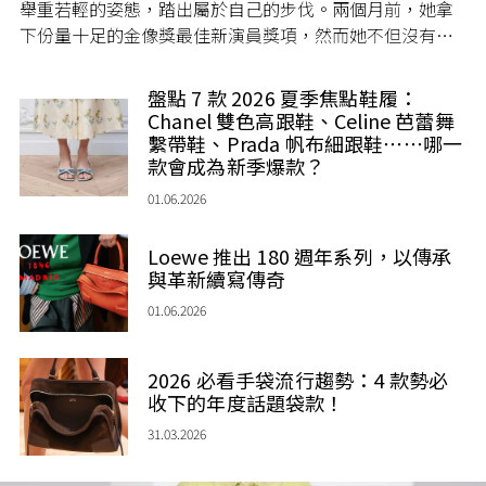
舉重若輕的姿態，踏出屬於自己的步伐。兩個月前，她拿
下份量十足的金像獎最佳新演員獎項，然而她不但沒有沉
溺於得獎的鎂光燈下，早已轉身投入新劇的拍攝工作，在
訪問時問到她相關心情，她只淡然地吐出一句：「就是繼
盤點 7 款 2026 夏季焦點鞋履：
續努力，做好眼前的工作。」
Chanel 雙色高跟鞋、Celine 芭蕾舞
繫帶鞋、Prada 帆布細跟鞋⋯⋯哪一
款會成為新季爆款？
01.06.2026
Loewe 推出 180 週年系列，以傳承
與革新續寫傳奇
01.06.2026
2026 必看手袋流行趨勢：4 款勢必
收下的年度話題袋款！
31.03.2026