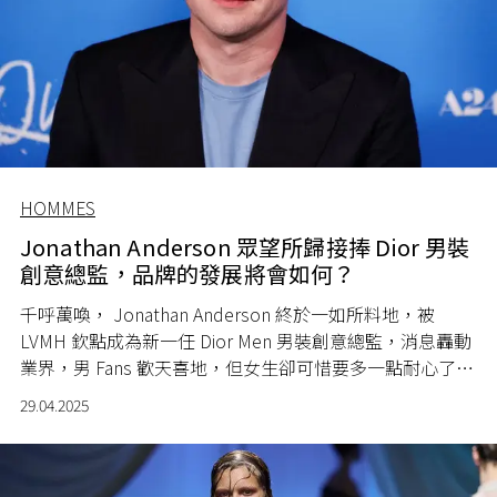
HOMMES
Jonathan Anderson 眾望所歸接捧 Dior 男裝
創意總監，品牌的發展將會如何？
千呼萬喚， Jonathan Anderson 終於一如所料地，被
LVMH 欽點成為新一任 Dior Men 男裝創意總監，消息轟動
業界，男 Fans 歡天喜地，但女生卻可惜要多一點耐心了，
究竟所謂何事？
29.04.2025