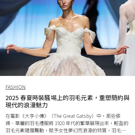
FASHION
2025 春夏時裝騷埸上的羽毛元素，重塑簡約與
現代的浪漫魅力
在電影《大亨小傳》（The Great Gatsby）中，那些張
揚、華麗的羽毛禮服將 1920 年代的繁華展現出來，輕盈的
羽毛元素隨風飄動，賦予女性夢幻而浪漫的特質，羽毛此