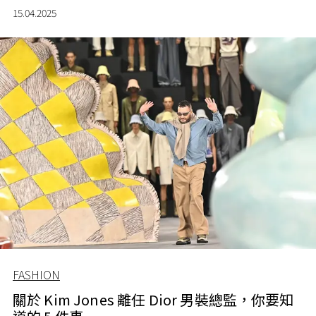
後亦是錦衣華服中最為常見的元素。回到 2025 年的春夏時
15.04.2025
裝騷，設計師們一改近幾季趨於簡約、實用的流行風格，
利用輕柔線條為女性尋找生活中那些微妙而動人的浪漫時
刻。
FASHION
關於 Kim Jones 離任 Dior 男裝總監，你要知