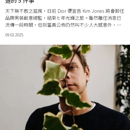
道的 5 件事
天下無不散之筵席，日前 Dior 便宣告 Kim Jones 將會卸任
品牌男裝創意總監，結束七年光輝之旅。雖然離任消息已
流傳一段時間，但到當真公佈仍然叫不少人大感意外，只
因 Kim Jones 的確為品牌創造了許多豐功偉績，究竟這七
09.02.2025
年間 Kim Jones 為 Dior 打造過甚麼？他的離開又有甚麼啟
示？現在不妨回顧兼展望一下吧。