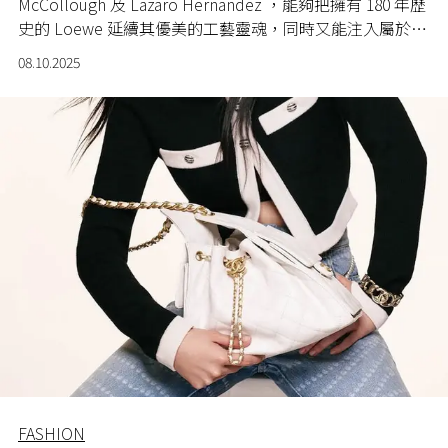
McCollough 及 Lazaro Hernandez ，能夠把擁有 180 年歷
史的 Loewe 延續其優美的工藝靈魂，同時又能注入屬於他
們的新元素嗎？
08.10.2025
FASHION