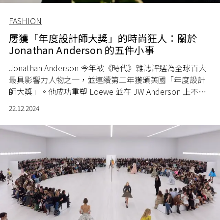
FASHION
屢獲「年度設計師大獎」的時尚狂人：關於
Jonathan Anderson 的五件小事
Jonathan Anderson 今年被《時代》雜誌評選為全球百大
最具影響力人物之一，並連續第二年獲頒英國「年度設計
師大獎」。他成功重塑 Loewe 並在 JW Anderson 上不斷
突破，實現商業性和藝術性的完美平衡。如果你對他不熟
22.12.2024
悉，現在就快來了解這位「時尚金童」的五件小事吧！