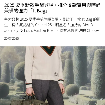
2025 夏季新款手袋登場，推介 8 款實用與時尚
兼備的強力「It Bag」
各大品牌 2025 夏季手袋陸續登場，見證下一枚 It Bag 的誕
生！從人氣話題的 Chanel 25、明星名人加持的 Dior D-
Journey 及 Louis Vuitton Biker，還有承襲經典的 Chloé
Paddington 手袋，每款皆具獨特魅力，競逐着春夏新季的
20.07.2025
時尚焦點。