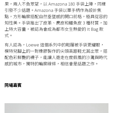
果，兩人不負眾望，以 Amazona 180 手袋上陣，同樣
引發不少話題。Amazona 手袋以單手柄作為設計焦
點，方形輪廓搭配自然垂墜感的開口前格，極具從容的
知性美。手袋推出了皮革、麂皮和鱷魚皮 3 種材質，加
上特大容量，被認為會成為都市女生熱愛的 It Bag 款
式。
有人認為，Loewe 這個系列中的鞋履被手袋更耀眼，
模特兒腳上的一對橡膠製作的尖頭高跟鞋尤其出眾，搭
配色彩鮮艷的襪子，能讓人遊走在度假風的沙灘與時代
感的城市，獨特的輪廓線條，相信會是話題之作。
同場嘉賓