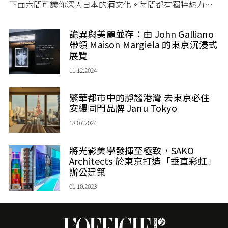
下面六間可讓你深入日本的酒文化。每間都有獨特魅力，
無論是輕鬆交談、水平高檔的精緻雞尾酒，還是探索內行
家推薦的隱藏佳選，這次給你列出一份絕不能錯過的清
詭異與美麗並存：由 John Galliano
單！
帶領 Maison Margiela 的東京沉浸式
展覽
11.12.2024
繁華都市中的靜謐港灣 去東京必住
安縵同門品牌 Janu Tokyo
18.07.2024
將光影美學發揮至極致，SAKO
Architects 於東京打造「垂直彩虹」
辦公建築
01.10.2023