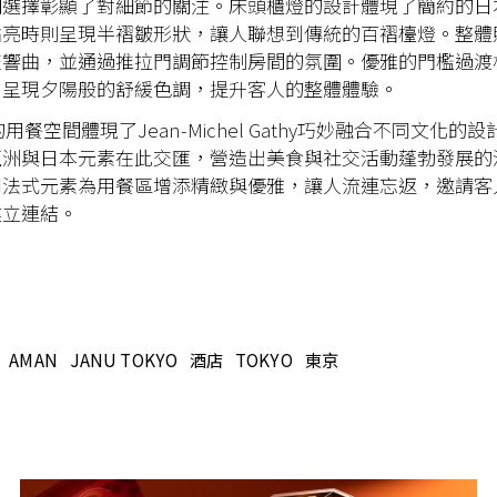
明選擇彰顯了對細節的關注。床頭櫃燈的設計體現了簡約的日
點亮時則呈現半褶皺形狀，讓人聯想到傳統的百褶檯燈。整體
交響曲，並通過推拉門調節控制房間的氛圍。優雅的門檻過渡
，呈現夕陽般的舒緩色調，提升客人的整體體驗。
yo的用餐空間體現了Jean-Michel Gathy巧妙融合不同文化的
亞洲與日本元素在此交匯，營造出美食與社交活動蓬勃發展的
和法式元素為用餐區增添精緻與優雅，讓人流連忘返，邀請客
建立連結。
AMAN
JANU TOKYO
酒店
TOKYO
東京