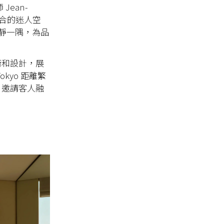
ean-
融合的迷人空
靜一隅，為品
術和設計，展
Tokyo
距離繁
，邀請客人融