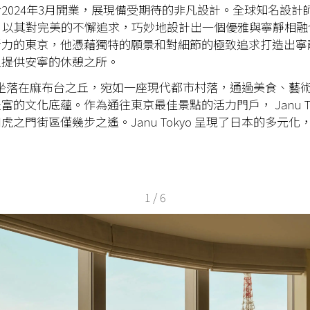
2024年3月開業，展現備受期待的非凡設計。全球知名設計師 J
 Gathy 以其對完美的不懈追求，巧妙地設計出一個優雅與寧靜相
活力的東京，他憑藉獨特的願景和對細節的極致追求打造出寧
人提供安寧的休憩之所。
坐落在麻布台之丘，宛如一座現代都市村落，通過美食、藝
豐富的文化底蘊。作為通往東京最佳景點的活力門戶，
Janu 
和虎之門街區僅幾步之遙。
Janu Tokyo
呈現了日本的多元化
1
/
6