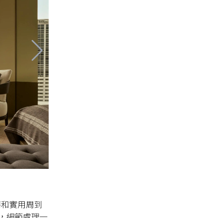
緻奢華和實用周到
，細節處理一