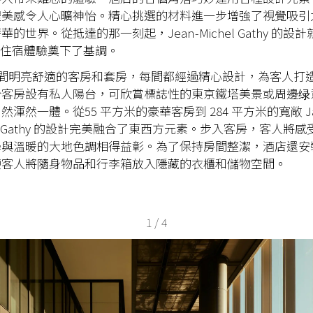
體美感令人心曠神怡。精心挑選的材料進一步增強了視覺吸引
的世界。從抵達的那一刻起，Jean-Michel Gathy 的設計就
非凡住宿體驗奠下了基調。
2間明亮舒適的客房和套房，每間都經過精心設計，為客人打
分客房設有私人陽台，可欣賞標誌性的東京鐵塔美景或周邊绿
渾然一體。從55 平方米的豪華客房到 284 平方米的寬敞 Ja
chel Gathy 的設計完美融合了東西方元素。步入客房，客人將
學與溫暖的大地色調相得益彰。為了保持房間整潔，酒店還安
便客人將隨身物品和行李箱放入隱藏的衣櫃和儲物空間。
1
/
4