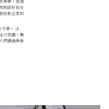
本美學，熄滅
照明設計旨在
板投射出柔和
設計才華。 法
活力氛圍。義
人們通過美食