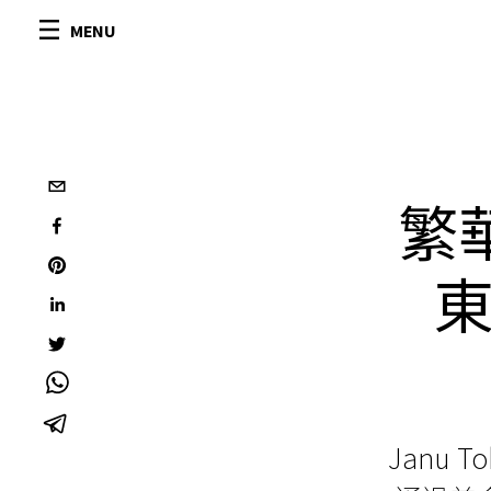
MENU
繁
Janu T