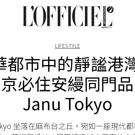
LIFESTYLE
華都市中的靜謐港灣
東京必住安縵同門品
Janu Tokyo
okyo
坐落在麻布台之丘，宛如一座現代都