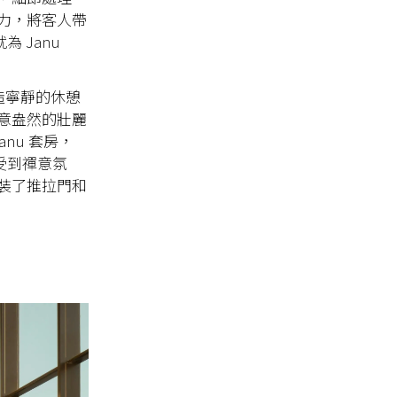
力，將客人帶
為 Janu
造寧靜的休憩
意盎然的壯麗
nu 套房，
感受到禪意氛
裝了推拉門和