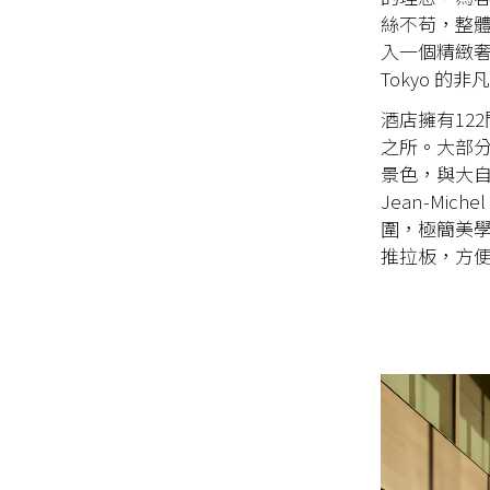
絲不苟，整
入一個精緻奢華
Tokyo 的
酒店擁有12
之所。大部
景色，與大自然
Jean-Mi
圍，極簡美
推拉板，方