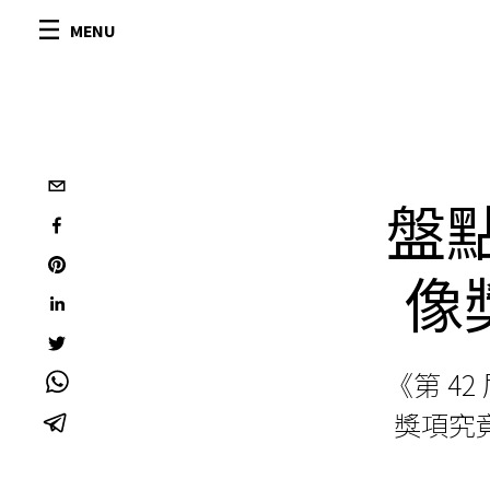
MENU
盤點
像
《第
42
獎項究