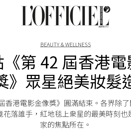
BEAUTY & WELLNESS
《第 42 屆香港
獎》眾星絕美妝髮
屆香港電影金像獎》圓滿結束。各界除了
竟花落誰手，紅地毯上衆星的最美時刻也
家的焦點所在。