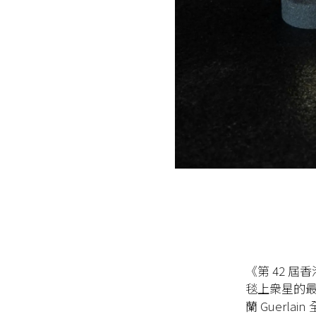
《第
42
屆香
毯上衆星的
蘭
Guerlain