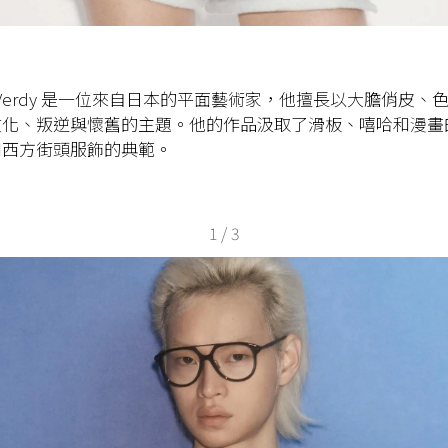
erdy
是一位來自日本的平面藝術家，他擅長以大膽俏皮、
文化、叛逆與懷舊的主題。他的作品汲取了滑板、嘻哈和漫畫
和西方街頭服飾的典範。
1
/
3