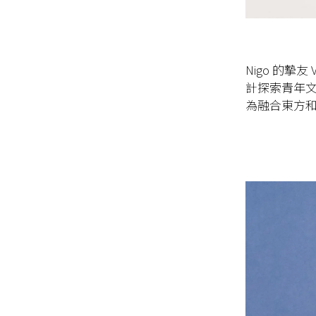
Nigo
的摯友
V
計探索青年
為融合東方