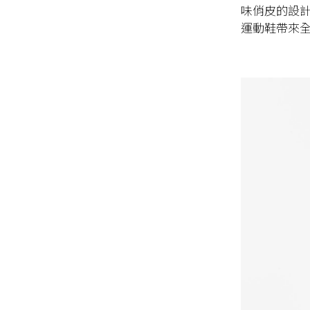
味俏皮的設
運動鞋帶來