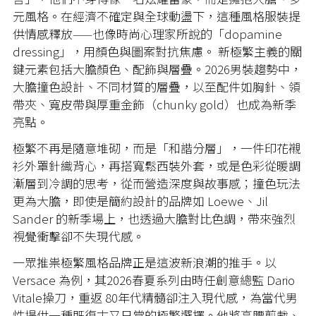
元風格。在經濟不確定與全球動盪下，這種風格服裝提
供情感釋放——也像時尚心理家所說的「dopamine
dressing」，用顏色與圖案對抗焦慮。 新極繁主義的關
鍵元素包括大膽顏色、配飾與層疊。2026男裝趨勢中，
大膽撞色設計、不同材質的層疊，以至配件如胸針、領
帶夾、寬皮帶與厚重金飾（chunky gold）也成為新季
亮點。
極繁不再是隨意堆砌，而是「和諧分層」，一件印花襯
衫外罩針織背心，再搭寬鬆西裝外套，或是色彩從暖調
漸層到冷調的思考，從而營造深度與故事感；撞色玩法
更為大膽，即使是簡約設計的品牌如 Loewe、Jil
Sander 的新季場上，也透過大膽對比色調，帶來強烈
視覺衝擊卻不失現代感。
一眾推祟極繁風格品牌正是這波新浪潮的推手。以
Versace 為例，其2026春夏系列由時任創意總監 Dario
Vitale操刀，重返 80年代精髓卻注入現代感，為當代男
性提供一種既復古又日常的極繁選擇。他將高腰剪裁、