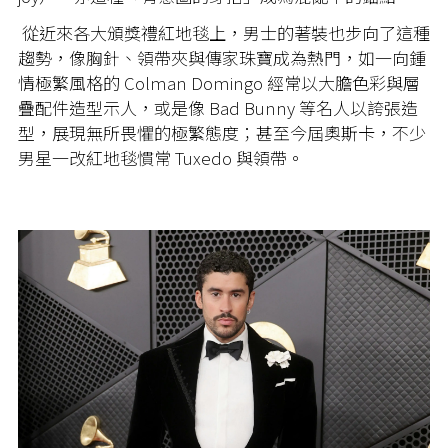
從近來各大頒獎禮紅地毯上，男士的著裝也步向了這種
趨勢，像胸針、領帶夾與傳家珠寶成為熱門，如一向鍾
情極繁風格的 Colman Domingo 經常以大膽色彩與層
疊配件造型示人，或是像 Bad Bunny 等名人以誇張造
型，展現無所畏懼的極繁態度；甚至今屆奧斯卡，不少
男星一改紅地毯慣常 Tuxedo 與領帶。