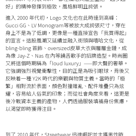
好」的精神發揮到極致，風格鮮明且誇張。
進入 2000 年代初，Logo 文化也在此時達到高峰：
Gucci GG、LV Monogram等被放大成誇張尺寸，穿在
身上不是為了低調，更像是一種直接宣告「我買得起」
的宣言。這股風潮又延續並融入街頭與嘻哈文化，從
bling-bling 首飾、oversized皮草大衣與層層金鏈，成
為像 Jay-Z、Nas 在內等饒舌歌手的招牌造型。時尚圈
又將這個時期稱為「loud luxury」——即大聲的奢華。
它強調強烈視覺衝擊性，目的正是為吸引眼球，背後又
反映着一種 Y2K 時代的樂觀與物質主義。當時的「極
繁」相對流於表面，顏色對撞雜亂、配件堆疊只為炫
耀，容易給人俗氣的印象；而從社會角度來看，這更是
後冷戰資本主義的產物，人們透過服裝填補身份焦慮，
以渴望即時獲得注目。
到了 2010 年代，Streetwear 迅速崛起並主導男性時