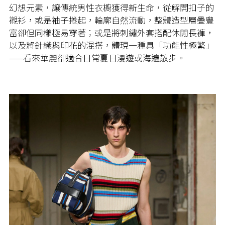
幻想元素，讓傳統男性衣櫥獲得新生命，從解開扣子的
襯衫，或是袖子捲起，輪廓自然流動，整體造型層疊豐
富卻但同樣極易穿著；或是將刺繡外套搭配休閒長褲，
以及將針織與印花的混搭，體現一種具「功能性極繁」
——看來華麗卻適合日常夏日漫遊或海邊散步。