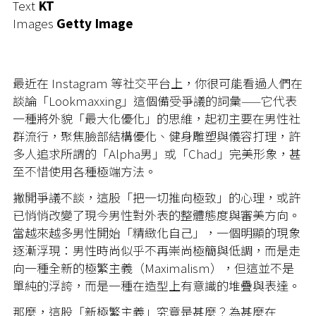
Text
KT
Images
Getty Image
最近在 Instagram 等社交平台上，你很可能看過人們在
談論「Lookmaxxing」這個備受爭議的詞彙——它代表
一種將外貌「最大化優化」的思維，起初主要在男性社
群流行，聚焦臉部結構優化、健身雕塑與儀容打理，許
多人追求所謂的「Alpha男」或「Chad」完美形象，甚
至不惜使用各種極端方法。
撇開爭議不談，這股「把一切推向極致」的心理，或許
已悄悄改變了現今男性對外表的整體態度與審美方向。
當越來越多男性開始「精緻化自己」，一個明顯的現象
逐漸浮現：男性時尚似乎不再崇尚極簡與低調，而是走
向一種全新的極繁主義（Maximalism），但這並不是
單純的浮誇，而是一種在造型上有意識的堆疊與表達。
那麼，這股「新極繁主義」究竟是甚麼？為甚麼在