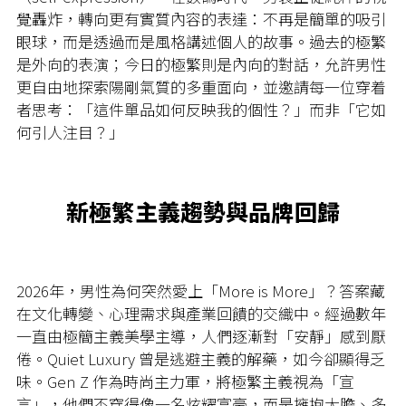
覺轟炸，轉向更有實質內容的表達：不再是簡單的吸引
眼球，而是透過而是風格講述個人的故事。過去的極繁
是外向的表演；今日的極繁則是內向的對話，允許男性
更自由地探索陽剛氣質的多重面向，並邀請每一位穿着
者思考：「這件單品如何反映我的個性？」而非「它如
何引人注目？」
新極繁主義趨勢與品牌回歸
2026年，男性為何突然愛上「More is More」？答案藏
在文化轉變、心理需求與產業回饋的交織中。經過數年
一直由極簡主義美學主導，人們逐漸對「安靜」感到厭
倦。Quiet Luxury 曾是逃避主義的解藥，如今卻顯得乏
味。Gen Z 作為時尚主力軍，將極繁主義視為「宣
言」，他們不穿得像一名炫耀富豪，而是擁抱大膽、多