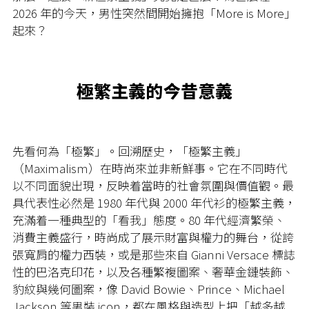
2026 年的今天，男性突然間開始擁抱「More is More」
起來？
極繁主義的今昔意義
先看何為「極繁」。回溯歷史，「極繁主義」
（Maximalism）在時尚來並非新鮮事。它在不同時代
以不同面貌出現，反映着當時的社會氛圍與價值觀。最
具代表性必然是 1980 年代與 2000 年代衫的極繁主義，
充滿着一種典型的「看我」態度。80 年代經濟繁榮、
消費主義盛行，時尚成了展示財富與權力的舞台，從誇
張寬肩的權力西裝，或是那些來自 Gianni Versace 標誌
性的巴洛克印花，以及各種繁複圖案、奢華金鏈裝飾、
豹紋與幾何圖案，像 David Bowie、Prince、Michael
Jackson 等男裝 icon，都在風格與造型上把「越多越