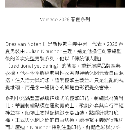
Versace 2026 春夏系列
Dries Van Noten 則是新極繁主義中另一代表。2026 春
夏男裝由 Julian Klausner 主理，這是他擔任創意總監
後的首次完整男裝系列，他以「傳統卻大膽」
（traditional yet daring）的態度，重新演繹品牌經典
衣櫥，他在今季將經典男性衣著與運動休閒元素自由混
搭，注入活力與幻想，證明極繁主義並非只是混亂的視
覺堆砌，而是像一場精心的鮮豔色彩視覺交響樂。
系列中充滿豐富品牌招牌式的極繁印花、刺繡與材質對
比：華麗刺繡點綴在運動剪裁上，歌劇外套與自行車短
褲並存，船領上衣搭配精緻晚宴西裝，點綴針織打底
褲。正式與休閒之間的自由切換，讓極繁主義變得親切
而非壓迫。Klausner 特別注重印花、鮮豔色彩與少許