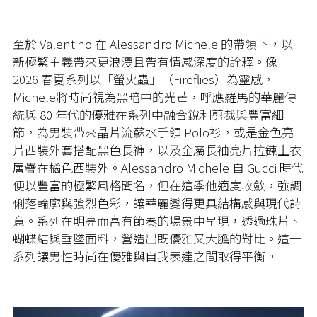
至於 Valentino 在 Alessandro Michele 的帶領下，以
新極繁主義帶來更浪漫且帶有情感深度的詮釋。像
2026 春夏系列以「螢火蟲」（Fireflies）為靈感，
Michele將時尚視為黑暗中的光芒，呼應羅馬的華麗傳
統與 80 年代的優雅在系列中融合銳利剪裁與豐富細
節，為男裝帶來晶片流蘇水手領 Polo衫，或是金色亮
片西裝外套搭配黑色長褲，以及金屬長袖亮片拉鍊上衣
層疊在橘色西裝外。Alessandro Michele 自 Gucci 時代
便以豐富的極繁風格聞名，但在這季他適度收斂，強調
俐落輪廓與強烈色彩，讓華麗變得更具結構感與現代詩
意。系列在明亮而富有節奏的場景中呈現，透過珠片、
蝴蝶結與垂墜面料，營造出既優雅又大膽的對比。這一
系列讓男性時尚在優雅與自我表達之間取得平衡。