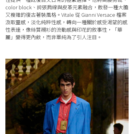
color block、誇張肩線與皮革元素融合，散發一種大膽
又複雜的復古著裝風格。Vitale 從 Gianni Versace 檔案
汲取靈感，淡化純粹性感，轉向一種關於感受渴望的感
性表達，像絲質襯衫的流動感與印花的敘事性，「華
麗」變得更內斂，而非單純為了引人注目。