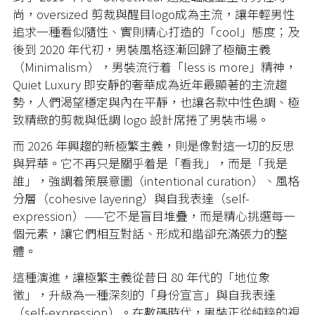
尚，oversized 剪裁與醒目logo成為主流，讓年輕男性
追求一種看似隨性、實則精心打造的「cool」態度；及
後到 2020 年代初，男裝風格逐漸回歸了極簡主義
（Minimalism），男裝流行着「less is more」精神，
Quiet Luxury 即安靜的奢華成為近年最顯著的主流趨
勢，人們渴望穩定與內在平靜，也讓各款中性色調、極
致精緻的剪裁與低調 logo 設計席捲了男裝市場。
而 2026 年興趨的新極繁主義，則是像對這一切的反思
與昇華。它不再只是關乎着是「看我」，而是「我是
誰」，強調着策展意圖（intentional curation）、風格
分層（cohesive layering）與自我表達（self-
expression）——它不是盲目堆疊，而是精心挑選每一
個元素，讓它們相互對話、形成和諧卻充滿張力的整
體。
這種演進，讓極繁主義從昔日 80 年代的「地位象
徵」，升級為一種深刻的「身份宣言」與自我表達
（self-expression）。在數碼時代，男裝正從純粹的視