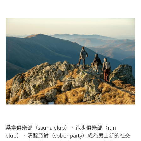
桑拿俱樂部（sauna club）、跑步俱樂部（run
club）、清醒派對（sober party）成為男士新的社交