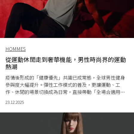
HOMMES
從運動休閒走到奢華機能，男性時尚界的運動
熱潮
疫情後形成的「健康優先」共識已成常態，全球男性健身
參與度大幅提升。彈性工作模式的普及，更讓運動、工
作、休閒的場景切換成為日常，直接帶動「全場合適用」
運動服（Workout Ensemble）的發展。男性不再滿足於
23.12.2025
健身房專用裝備，更需要一套既能支持高強度訓練，又能
應對通勤、會議與社交場合的全能服飾。