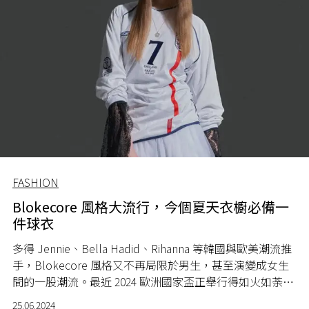
FASHION
Blokecore 風格大流行，今個夏天衣櫥必備一
件球衣
多得 Jennie、Bella Hadid、Rihanna 等韓國與歐美潮流推
手，Blokecore 風格又不再局限於男生，甚至演變成女生
間的一股潮流。最近 2024 歐洲國家盃正舉行得如火如荼，
Blokecore 風又再度受到時尚界的關注！
25.06.2024