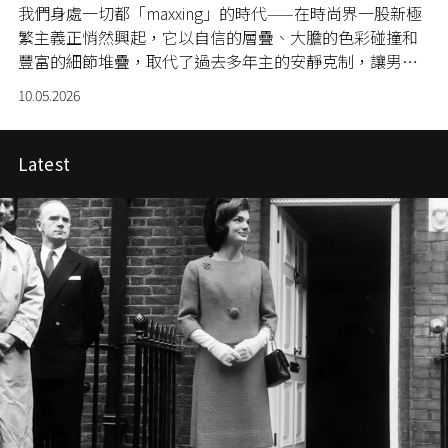
我們身處一切都「maxxing」的時代——在時尚界一股新極
繁主義正悄然興起，它以自信的層疊、大膽的色彩碰撞和
豐富的細節堆疊，取代了過去多年主的安靜克制，讓男人
重新找回穿衣的樂趣與個性宣言的力量。
10.05.2026
Latest