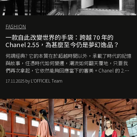
FASHION
一款自此改變世界的手袋：跨越 70 年的
Chanel 2.55，為甚麼至今仍是夢幻逸品？
何謂經典? 它的本質在於超越時間以外，承載了時代的記憶
與故事，任憑時代如何變遷，潮流如何翻天覆地，只要我
們再次拿起，它依然能夠回應當下的審美。Chanel 的 2.55
手袋更是這樣存在，自問世至今，一直有着舉足輕重的地
17.11.2025 by L'OFFICIEL Team
位。如果說每個女生的第一個夢想手袋是 Chanel，那 2.55
就是無可動搖的首選，不論70 年前還是 70 年後，大眾始終
愛它的雋永與優雅。那麼這個手袋是怎麼誕生的呢？又為
甚麼取名叫 2.55 ？今天就由《L'Officiel HK》帶你穿越流金
歲月，回顧 2.55 的誕生故事。