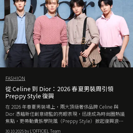
FASHION
從 Celine 到 Dior：2026 春夏男裝周引領
Preppy Style 復興
在 2026 年春夏男裝場上，兩大頂級奢侈品牌 Celine 與
Dior 憑藉新任創意總監的亮眼表現，迅速成為時尚圈熱議
焦點，更帶動貴族學院風（Preppy Style）掀起復興浪
潮，讓這股經典風格再度回到大眾視線。
30.10.2025 by L'OFFICIEL Team