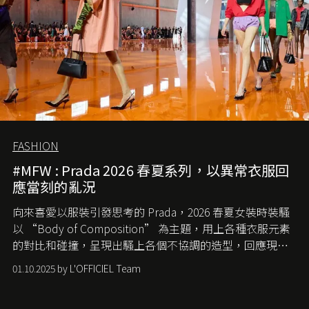
FASHION
#MFW : Prada 2026 春夏系列，以異常衣服回
應當刻的亂況
向來喜愛以服裝引發思考的 Prada，2026 春夏女裝時裝騷
以 “Body of Composition” 為主題，用上各種衣服元素
的對比和碰撞，呈現出騷上各個不協調的造型，回應現今
社會各種資訊、文化超載的現象。
01.10.2025 by L'OFFICIEL Team