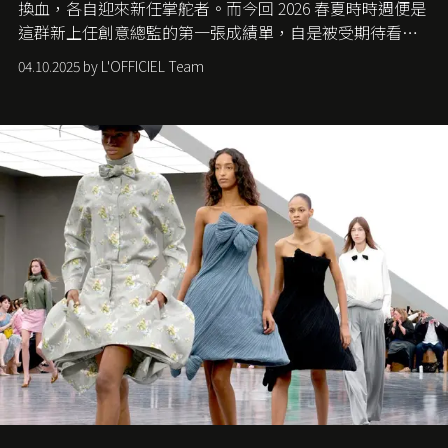
換血，各自迎來新任掌舵者。而今回 2026 春夏時時週便是
這群新上任創意總監的第一張成績單，自是被受期待看他
們如何各顯神通。意大利老牌 Gucci 在過去幾個季度業績
04.10.2025 by L'OFFICIEL Team
難已救回，開雲集團任命成功曾翻轉 Balenciaga 的愛將
Demna Gvasalia 接手，複製過往的成功。當時消息一出集
團市值一日蒸發 30 億美元，大眾擔心走得太前的 Demna
會忽略品牌的美學基礎，最後變成三不像。而從剛剛推出
的首作所造成的話題及關注度，我們便知道 Demna 沒這麼
簡單，一個嶄新的 Gucci 時代已經展開！