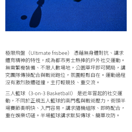
極限飛盤（Ultimate frisbee） 憑藉無身體對抗、講求
體育精神的特性，成為都市男士熱捧的戶外社交運動。
無需繁複裝備、不限人數場地，公園草坪即可開局，講
究團隊傳接配合與戰術跑位，氛圍輕鬆自在。運動過程
沒有激烈肢體碰撞，主打輕競技、重交流。
三人籃球（3-on-3 Basketball） 是近年冒起的社交運
動，不同於正規五人籃球的高門檻與戰術壓力，街頭半
場賽節奏明快、入門容易，講求隨機組隊、即時配合，
重在娛樂切磋。半場籃球講求默契傳球、簡單攻防。