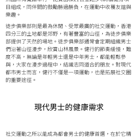
目組成，同伴間的鼓勵勝過勝負，在運動中收穫友誼與
樂趣。
徒步俱樂部則是最為休閒、受眾最廣的社交運動，香港
四分三的土地都是郊野，有著豐富的山徑，為徒步俱樂
部提供了天然的場地。徒步俱樂部通常會定期組織男士
們沿著山徑漫步，欣賞山林風景。健行的節奏緩慢，難
度不高，無論是年輕男士還是中年男士，都能輕鬆參
與，大家在漫步過程中，結識志同道合的朋友。對現代
都市男士而言，健行不僅是一項運動，也是拓展社交圈
的重要途徑。
現代男士的健康需求
社交運動之所以能成為都會男士的健康首選，在於它精