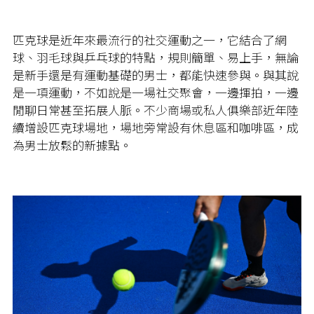
匹克球是近年來最流行的社交運動之一，它結合了網
球、羽毛球與乒乓球的特點，規則簡單、易上手，無論
是新手還是有運動基礎的男士，都能快速參與。與其說
是一項運動，不如說是一場社交聚會，一邊揮拍，一邊
閒聊日常甚至拓展人脈。不少商場或私人俱樂部近年陸
續增設匹克球場地，場地旁常設有休息區和咖啡區，成
為男士放鬆的新據點。