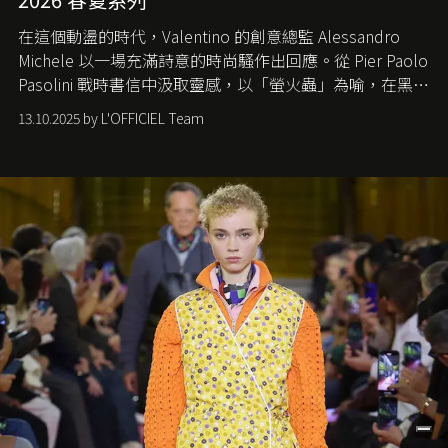
在這個動盪的時代，
Valentino
的創意總監
Alessandro
Michele
以一場充滿詩意的時尚騷作出回應。從
Pier Paolo
Pasolini
戰時書信中汲取靈感，以「螢火蟲」為喻，在黑暗
中找尋希望的微光。
13.10.2025 by L'OFFICIEL Team