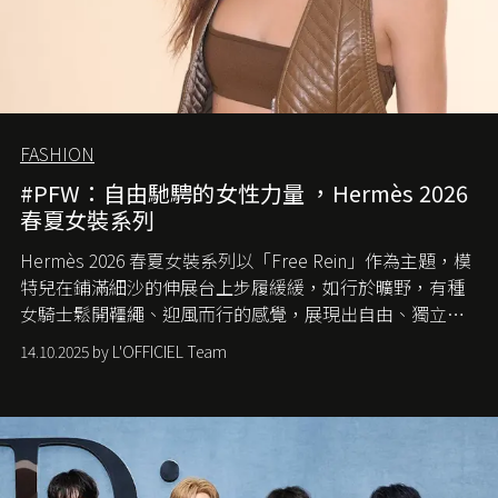
FASHION
#PFW：自由馳騁的女性力量 ，Hermès 2026
春夏女裝系列
Hermès 2026 春夏女裝系列以「Free Rein」作為主題，模
特兒在鋪滿細沙的伸展台上步履緩緩，如行於曠野，有種
女騎士鬆開韁繩、迎風而行的感覺，展現出自由、獨立與
從容的態度。
14.10.2025 by L'OFFICIEL Team