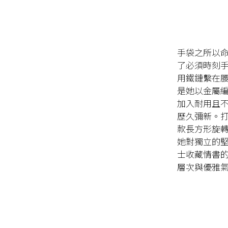
手袋之所以命名為
了必須時刻
用鐵鏈繫在
是她以金屬
加入耐用且
歷久彌新。
款長方形旋轉鎖
她對獨立的堅
士收藏情書
層次與優雅