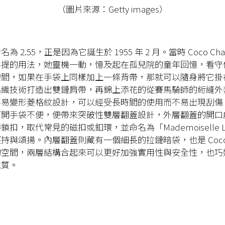
（圖片來源：Getty images）
 2.55，正是因為它誕生於 1955 年 2 月。當時 Coco Ch
手提的用法，她靈機一動，憶及起在孤兒院的童年回憶，看守
腰間，如果在手袋上同樣加上一條背帶，那就可以隨身將它掛
編織技術打造出雙鏈肩帶，再錦上添花的從賽馬騎師的絎縫外
不易變形菱格紋設計，可以經受長時間的使用而不易出現刮傷
打開手袋不便，便帶來突破性雙層翻蓋設計，外層翻蓋的開口
扣，取代常見的磁扣或釦環，並命名為「Mademoiselle L
持與頌揚。內層翻蓋則藏有一個細長的拉鏈暗袋，也是 Coco C
的空間，兩層結構合起來可以更好加強實用性與安全性，也巧
氣質。