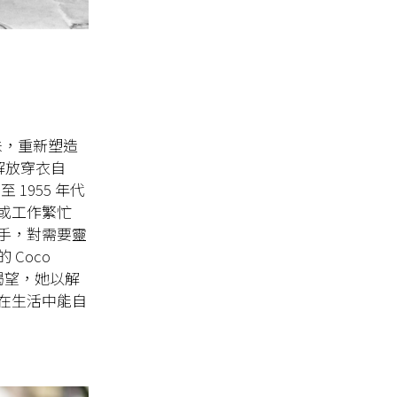
氣味，重新塑造
底解放穿衣自
1955 年代
或工作繁忙
手，對需要靈
Coco
渴望，她以解
在生活中能自