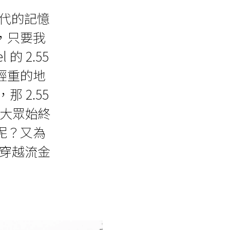
時代的記憶
，只要我
 2.55
輕重的地
 2.55
，大眾始終
呢？又為
帶你穿越流金