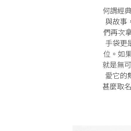
何謂經典
與故事
們再次拿
手袋更
位。如果
就是無可
愛它的
甚麼取名叫