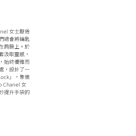
anel 女士厭倦
們總會將鑰匙
在肩膀上。於
套汲取靈感，
，始終優雅而
處，設計了一
ock」，象徵
hanel 女
妙提升手袋的