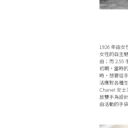
1926 年由
女性的自主魅力
由；而 2.
初期，當時
時，想要從
活應對各種生
Chanel
放雙手為設
由活動的手