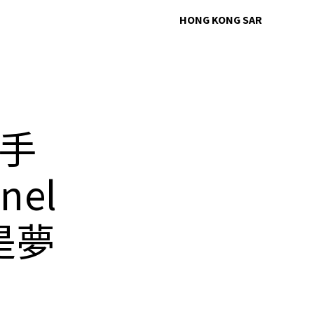
HONG KONG SAR
手
nel
是夢