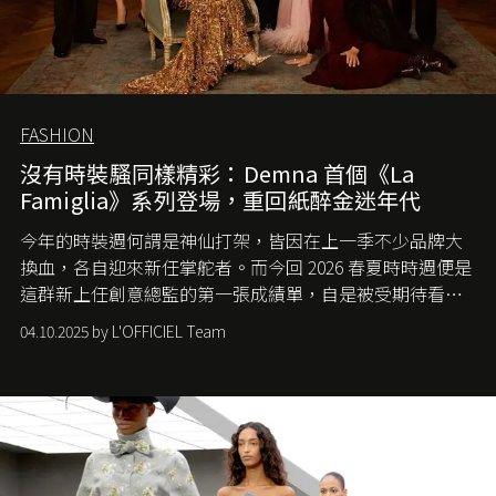
FASHION
沒有時裝騷同樣精彩：Demna 首個《La
Famiglia》系列登場，重回紙醉金迷年代
今年的時裝週何謂是神仙打架，皆因在上一季不少品牌大
換血，各自迎來新任掌舵者。而今回 2026 春夏時時週便是
這群新上任創意總監的第一張成績單，自是被受期待看他
們如何各顯神通。意大利老牌 Gucci 在過去幾個季度業績
04.10.2025 by L'OFFICIEL Team
難已救回，開雲集團任命成功曾翻轉 Balenciaga 的愛將
Demna Gvasalia 接手，複製過往的成功。當時消息一出集
團市值一日蒸發 30 億美元，大眾擔心走得太前的 Demna
會忽略品牌的美學基礎，最後變成三不像。而從剛剛推出
的首作所造成的話題及關注度，我們便知道 Demna 沒這麼
簡單，一個嶄新的 Gucci 時代已經展開！