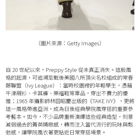
（圖片來源：Getty Images）
自 20 世紀以來，Preppy Style 從未真正消失。這股風
格的起源，可追溯至戰後美國八所頂尖名校組成的常春
藤聯盟（Ivy League）：當時校園裡的年輕學生，憑藉
牛津襯衫、卡其褲、樂福鞋等單品，穿出不費力的優
雅；1965 年攝影師林田昭慶出版的《TAKE IVY》，更將
這一風格帶進亞洲，成為日後經典學院風穿搭的重要參
考藍本。如今，不少品牌重新演繹這些經典造型，刻意
減弱過去的菁英精緻感，轉而注入當代流行的玩味與鬆
弛感，讓學院風衣著更貼近日常穿搭場景。​