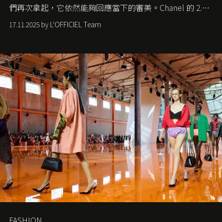
們再次拿起，它依然能夠回應當下的審美。Chanel 的 2.55
手袋更是這樣存在，自問世至今，一直有着舉足輕重的地
17.11.2025 by L'OFFICIEL Team
位。如果說每個女生的第一個夢想手袋是 Chanel，那 2.55
就是無可動搖的首選，不論70 年前還是 70 年後，大眾始終
愛它的雋永與優雅。那麼這個手袋是怎麼誕生的呢？又為
甚麼取名叫 2.55 ？今天就由《L'Officiel HK》帶你穿越流金
歲月，回顧 2.55 的誕生故事。
FASHION