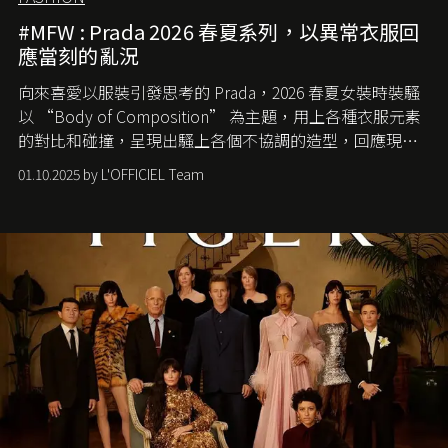
#MFW : Prada 2026 春夏系列，以異常衣服回
應當刻的亂況
向來喜愛以服裝引發思考的 Prada，2026 春夏女裝時裝騷
以 “Body of Composition” 為主題，用上各種衣服元素
的對比和碰撞，呈現出騷上各個不協調的造型，回應現今
社會各種資訊、文化超載的現象。
01.10.2025 by L'OFFICIEL Team