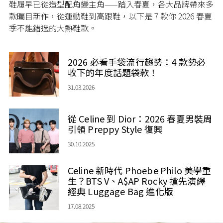
鞋履早已從造型配角變主角——踏入春夏，各大品牌帶來多
款矚目新作，從運動鞋到高跟鞋，以下是 7 款你 2026 春夏
季不能錯過的大熱鞋款。
2026 必看手袋流行趨勢：4 款勢必
收下的年度話題袋款！
31.03.2026
從 Celine 到 Dior：2026 春夏男裝周
引領 Preppy Style 復興
30.10.2025
Celine 新時代 Phoebe Philo 美學重
生？BTS V、A$AP Rocky 搶先演繹
經典 Luggage Bag 進化版
17.08.2025