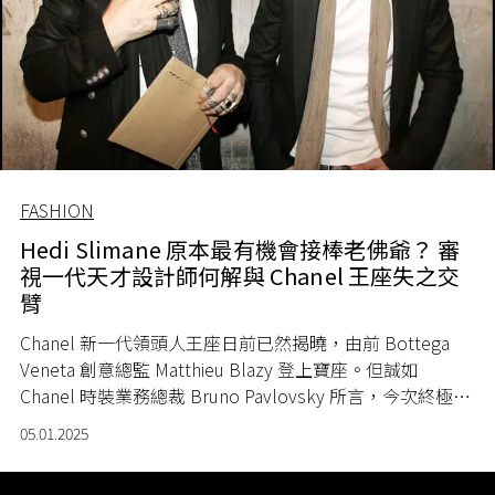
FASHION
Hedi Slimane 原本最有機會接棒老佛爺？ 審
視一代天才設計師何解與 Chanel 王座失之交
臂
Chanel 新一代領頭人王座日前已然揭曉，由前 Bottega
Veneta 創意總監 Matthieu Blazy 登上寶座。但誠如
Chanel 時裝業務總裁 Bruno Pavlovsky 所言，今次終極遴
選名單總共有三人，Matthieu Blazy 只是其中一位，那麼
05.01.2025
另外兩位又是誰？雖然 Chanel 官方從未透露另外兩位的身
份，但依據坊間傳聞及歷史往蹟，其中一位是法國設計師