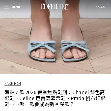
MENU
HK SAR
FASHION
盤點 7 款 2026 夏季焦點鞋履：Chanel 雙色高
跟鞋、Celine 芭蕾舞繫帶鞋、Prada 帆布細跟
鞋⋯⋯哪一款會成為新季爆款？