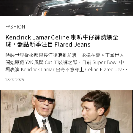
FASHION
Kendrick Lamar Celine 喇叭牛仔褲熱爆全
球，盤點新季注目 Flared Jeans
時裝世界從來都是長江後浪推前浪，永遠在變。正當世人
開始厭倦 Y2K 風闊 Cut 工裝褲之際，日前 Super Bowl 中
場表演 Kendrick Lamar 出奇不意穿上 Celine Flared Jeans
牛仔褲，不但讓這個正經歷新舊設計師交替的法國品牌再
23.02.2025
次火熱起來，連帶這些 Flared Jeans 、 Boot-cut Jeans
也人氣急升，被全世界潮流人所追捧。除了已經極速 Sold
Out 的 Celine 外，2025 年尚有那些引人關注的喇叭牛仔
褲？現在一於推介多個焦點款式供諸同好。