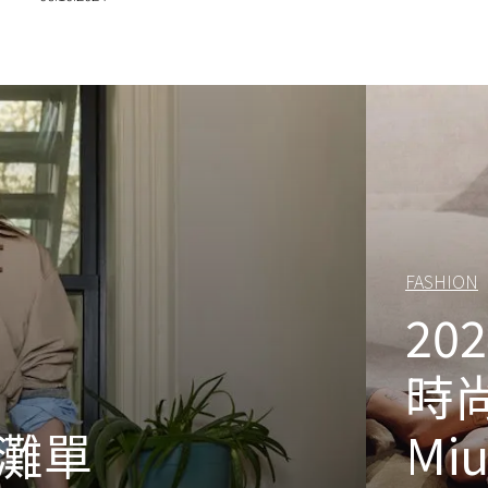
FASHION
20
時尚
灘單
Mi