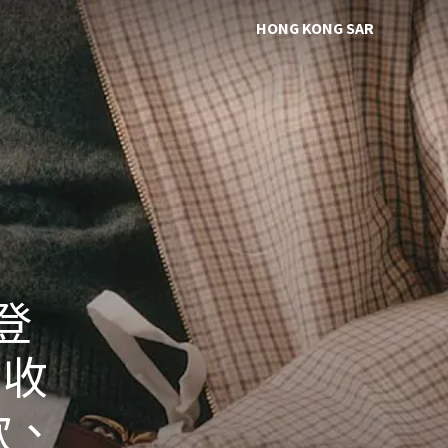
HONG KONG SAR
列登
內收
款、