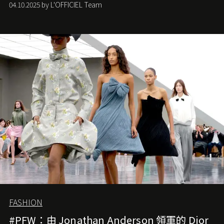
04.10.2025 by L'OFFICIEL Team
難已救回，開雲集團任命成功曾翻轉 Balenciaga 的愛將
Demna Gvasalia 接手，複製過往的成功。當時消息一出集
團市值一日蒸發 30 億美元，大眾擔心走得太前的 Demna
會忽略品牌的美學基礎，最後變成三不像。而從剛剛推出
的首作所造成的話題及關注度，我們便知道 Demna 沒這麼
簡單，一個嶄新的 Gucci 時代已經展開！
FASHION
#PFW：由 Jonathan Anderson 領軍的 Dior