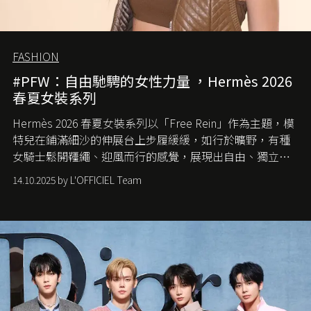
FASHION
#PFW：自由馳騁的女性力量 ，Hermès 2026
春夏女裝系列
Hermès 2026 春夏女裝系列以「Free Rein」作為主題，模
特兒在鋪滿細沙的伸展台上步履緩緩，如行於曠野，有種
女騎士鬆開韁繩、迎風而行的感覺，展現出自由、獨立與
從容的態度。
14.10.2025 by L'OFFICIEL Team