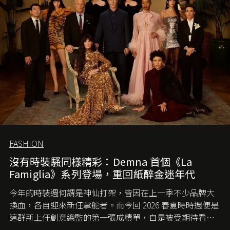
FASHION
沒有時裝騷同樣精彩：Demna 首個《La
Famiglia》系列登場，重回紙醉金迷年代
今年的時裝週何謂是神仙打架，皆因在上一季不少品牌大
換血，各自迎來新任掌舵者。而今回 2026 春夏時時週便是
這群新上任創意總監的第一張成績單，自是被受期待看他
們如何各顯神通。意大利老牌 Gucci 在過去幾個季度業績