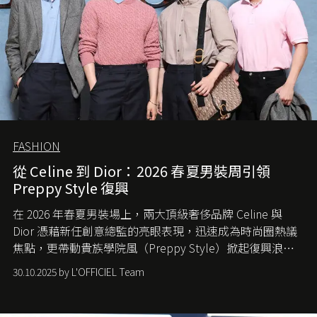
FASHION
從 Celine 到 Dior：2026 春夏男裝周引領
Preppy Style 復興
在 2026 年春夏男裝場上，兩大頂級奢侈品牌 Celine 與
Dior 憑藉新任創意總監的亮眼表現，迅速成為時尚圈熱議
焦點，更帶動貴族學院風（Preppy Style）掀起復興浪
潮，讓這股經典風格再度回到大眾視線。
30.10.2025 by L'OFFICIEL Team