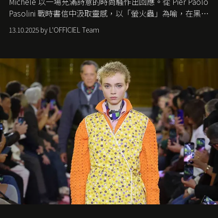
Michele
以一場充滿詩意的時尚騷作出回應。從
Pier Paolo
Pasolini
戰時書信中汲取靈感，以「螢火蟲」為喻，在黑暗
中找尋希望的微光。
13.10.2025 by L'OFFICIEL Team