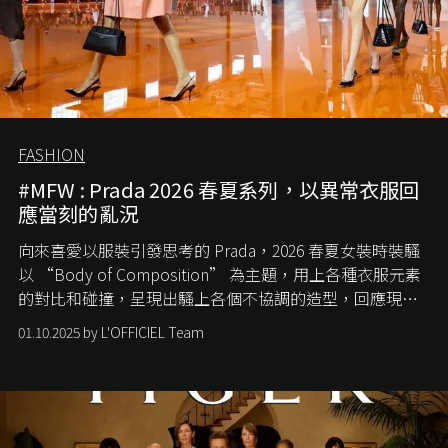
FASHION
#MFW : Prada 2026 春夏系列，以異常衣服回
應當刻的亂況
向來喜愛以服裝引發思考的 Prada，2026 春夏女裝時裝騷
以 “Body of Composition” 為主題，用上各種衣服元素
的對比和碰撞，呈現出騷上各個不協調的造型，回應現今
社會各種資訊、文化超載的現象。
01.10.2025 by L'OFFICIEL Team