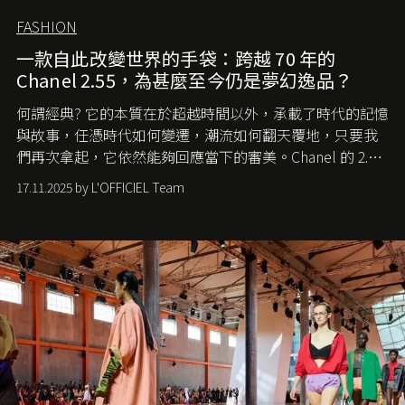
FASHION
一款自此改變世界的手袋：跨越 70 年的
Chanel 2.55，為甚麼至今仍是夢幻逸品？
何謂經典? 它的本質在於超越時間以外，承載了時代的記憶
與故事，任憑時代如何變遷，潮流如何翻天覆地，只要我
們再次拿起，它依然能夠回應當下的審美。Chanel 的 2.55
手袋更是這樣存在，自問世至今，一直有着舉足輕重的地
17.11.2025 by L'OFFICIEL Team
位。如果說每個女生的第一個夢想手袋是 Chanel，那 2.55
就是無可動搖的首選，不論70 年前還是 70 年後，大眾始終
愛它的雋永與優雅。那麼這個手袋是怎麼誕生的呢？又為
甚麼取名叫 2.55 ？今天就由《L'Officiel HK》帶你穿越流金
歲月，回顧 2.55 的誕生故事。