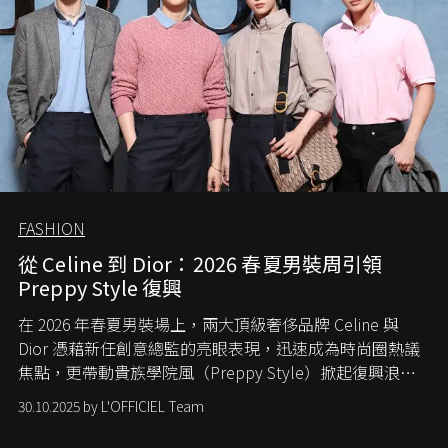
FASHION
從 Celine 到 Dior：2026 春夏男裝周引領
Preppy Style 復興
在 2026 年春夏男裝場上，兩大頂級奢侈品牌 Celine 與
Dior 憑藉新任創意總監的亮眼表現，迅速成為時尚圈熱議
焦點，更帶動貴族學院風（Preppy Style）掀起復興浪
潮，讓這股經典風格再度回到大眾視線。
30.10.2025 by L'OFFICIEL Team