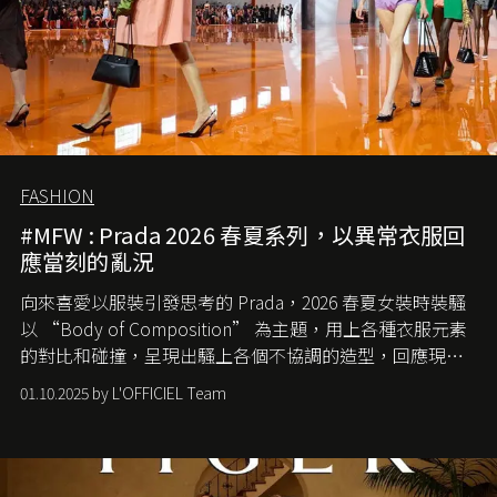
FASHION
#MFW : Prada 2026 春夏系列，以異常衣服回
應當刻的亂況
向來喜愛以服裝引發思考的 Prada，2026 春夏女裝時裝騷
以 “Body of Composition” 為主題，用上各種衣服元素
的對比和碰撞，呈現出騷上各個不協調的造型，回應現今
社會各種資訊、文化超載的現象。
01.10.2025 by L'OFFICIEL Team