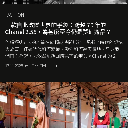
FASHION
一款自此改變世界的手袋：跨越 70 年的
Chanel 2.55，為甚麼至今仍是夢幻逸品？
何謂經典? 它的本質在於超越時間以外，承載了時代的記憶
與故事，任憑時代如何變遷，潮流如何翻天覆地，只要我
們再次拿起，它依然能夠回應當下的審美。Chanel 的 2.55
手袋更是這樣存在，自問世至今，一直有着舉足輕重的地
17.11.2025 by L'OFFICIEL Team
位。如果說每個女生的第一個夢想手袋是 Chanel，那 2.55
就是無可動搖的首選，不論70 年前還是 70 年後，大眾始終
愛它的雋永與優雅。那麼這個手袋是怎麼誕生的呢？又為
甚麼取名叫 2.55 ？今天就由《L'Officiel HK》帶你穿越流金
歲月，回顧 2.55 的誕生故事。