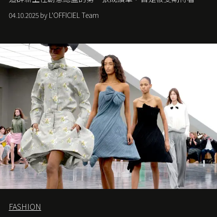
們如何各顯神通。意大利老牌 Gucci 在過去幾個季度業績
04.10.2025 by L'OFFICIEL Team
難已救回，開雲集團任命成功曾翻轉 Balenciaga 的愛將
Demna Gvasalia 接手，複製過往的成功。當時消息一出集
團市值一日蒸發 30 億美元，大眾擔心走得太前的 Demna
會忽略品牌的美學基礎，最後變成三不像。而從剛剛推出
的首作所造成的話題及關注度，我們便知道 Demna 沒這麼
簡單，一個嶄新的 Gucci 時代已經展開！
FASHION