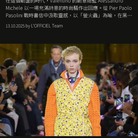
在這個動盪的時代，
Valentino
的創意總監
Alessandro
Michele
以一場充滿詩意的時尚騷作出回應。從
Pier Paolo
Pasolini
戰時書信中汲取靈感，以「螢火蟲」為喻，在黑暗
中找尋希望的微光。
13.10.2025 by L'OFFICIEL Team