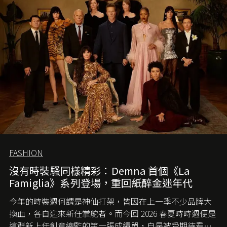
FASHION
沒有時裝騷同樣精彩：Demna 首個《La
Famiglia》系列登場，重回紙醉金迷年代
今年的時裝週何謂是神仙打架，皆因在上一季不少品牌大
換血，各自迎來新任掌舵者。而今回 2026 春夏時時週便是
這群新上任創意總監的第一張成績單，自是被受期待看他