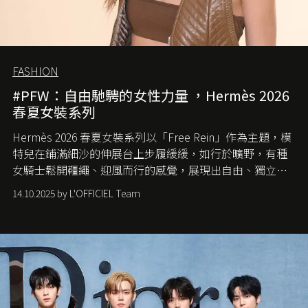
FASHION
#PFW：自由馳騁的女性力量 ，Hermès 2026
春夏女裝系列
Hermès 2026 春夏女裝系列以「Free Rein」作為主題，模
特兒在鋪滿細沙的伸展台上步履緩緩，如行於曠野，有種
女騎士鬆開韁繩、迎風而行的感覺，展現出自由、獨立與
從容的態度。
14.10.2025 by L'OFFICIEL Team