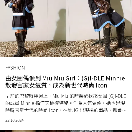
FASHION
由女團偶像到 Miu Miu Girl：(G)I-DLE Minnie
散發富家女氣質，成為新世代時尚 Icon
早前的巴黎時裝週上，Miu Miu 的時裝騷找來女團 (G)I-DLE
的成員 Minnie 擔任天橋模特兒。作為人氣偶像，她也是現
時韓國新世代的時尚 Icon，在她 IG 出現過的單品，都會掀
起搶購潮！
22.10.2024