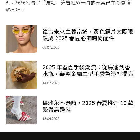
型，紛紛預告了「波點」這曾紅極一時的元素已在今夏強
勢回歸！
復古未來主義當道，黃色鏡片太陽眼
鏡成 2025 春夏必備時尚配件
08.07.2025
2025 年春夏手袋潮流：從鳥籠到香
水瓶，華麗金屬異型手袋為造型提亮
14.07.2025
優雅永不過時，2025 春夏推介 10 款
繫帶高踭鞋
13.04.2025