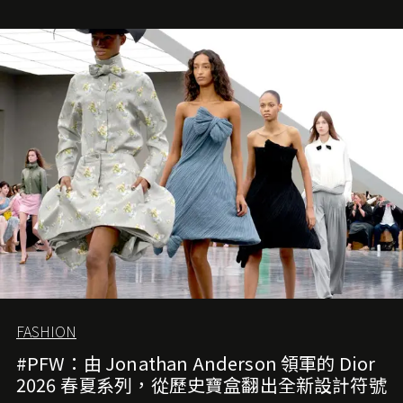
Demna Gvasalia 接手，複製過往的成功。當時消息一出集
團市值一日蒸發 30 億美元，大眾擔心走得太前的 Demna
會忽略品牌的美學基礎，最後變成三不像。而從剛剛推出
的首作所造成的話題及關注度，我們便知道 Demna 沒這麼
簡單，一個嶄新的 Gucci 時代已經展開！
FASHION
#PFW：由 Jonathan Anderson 領軍的 Dior
2026 春夏系列，從歷史寶盒翻出全新設計符號