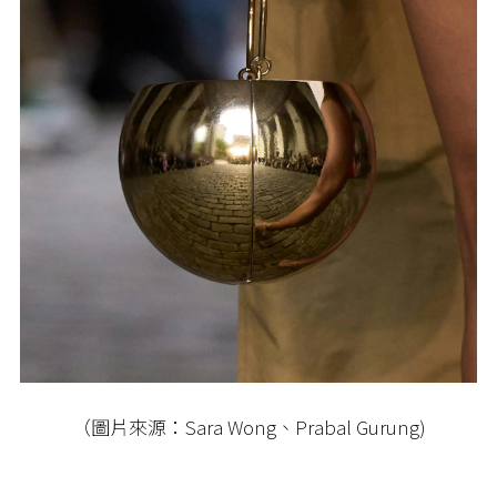
（圖片來源：Sara Wong、Prabal Gurung)