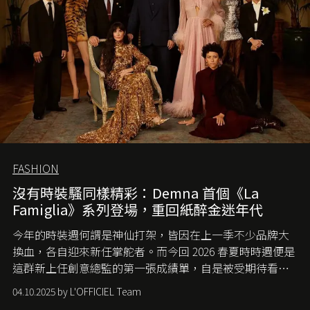
FASHION
沒有時裝騷同樣精彩：Demna 首個《La
Famiglia》系列登場，重回紙醉金迷年代
今年的時裝週何謂是神仙打架，皆因在上一季不少品牌大
換血，各自迎來新任掌舵者。而今回 2026 春夏時時週便是
這群新上任創意總監的第一張成績單，自是被受期待看他
們如何各顯神通。意大利老牌 Gucci 在過去幾個季度業績
04.10.2025 by L'OFFICIEL Team
難已救回，開雲集團任命成功曾翻轉 Balenciaga 的愛將