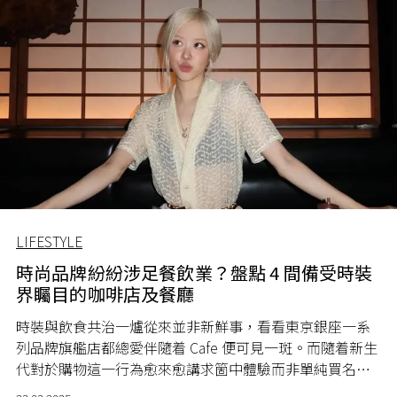
LIFESTYLE
時尚品牌紛紛涉足餐飲業？盤點 4 間備受時裝
界矚目的咖啡店及餐廳
時裝與飲食共治一爐從來並非新鮮事，看看東京銀座一系
列品牌旗艦店都總愛伴隨着 Cafe 便可見一斑。而隨着新生
代對於購物這一行為愈來愈講求箇中體驗而非單純買名
牌，近來時裝與飲食之間的合作可謂已達至登峰造極之