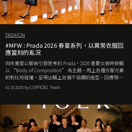
FASHION
#MFW : Prada 2026 春夏系列，以異常衣服回
應當刻的亂況
向來喜愛以服裝引發思考的 Prada，2026 春夏女裝時裝騷
以 “Body of Composition” 為主題，用上各種衣服元素
的對比和碰撞，呈現出騷上各個不協調的造型，回應現今
社會各種資訊、文化超載的現象。
01.10.2025 by L'OFFICIEL Team