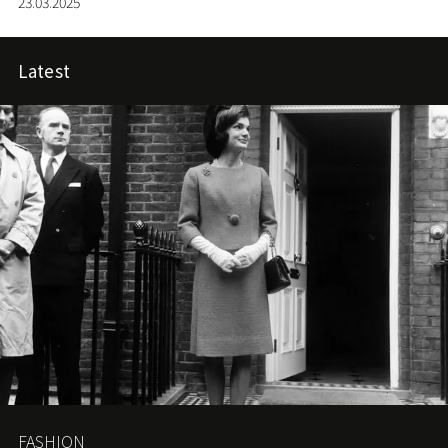
23.03.2025
境，無論食物品質乃以創意度，均令人拍案叫絕，絕非供
人打卡便了事。現在一於盤點數個最讓你食指大動的案例
出來，保證眼界大開。
Latest
FASHION