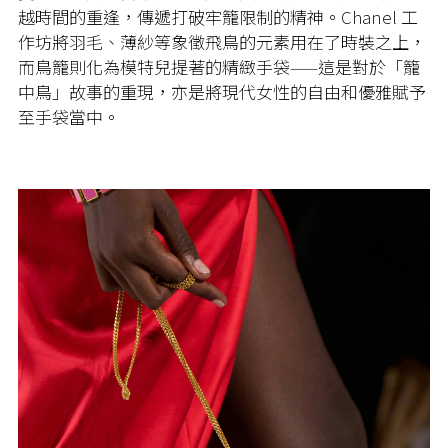
越時間的重逢，傳遞打破牢籠限制的精神。Chanel 工
作坊將羽毛、薄紗等象徵飛鳥的元素用在了時裝之上，
而鳥籠則化為模特兒提著的精緻手袋——這是對於「籠
中鳥」故事的重現，亦是將現代女性的自由和優雅賦予
至手袋當中。