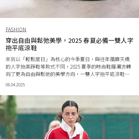
FASHION
穿出自由與鬆弛美學，2025 春夏必備一雙人字
拖平底涼鞋
來到以「輕鬆度日」為核心的今季夏日，與往年風靡天橋
的人字拖高踭鞋等款式不同，2025 夏季的時尚鞋履潮流轉
向了更為自由與鬆弛的美學方向，一雙人字拖平底涼鞋既
具備夏日的清爽又有時尚的慵懶氣質。
06.04.2025