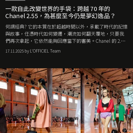
一款自此改變世界的手袋：跨越 70 年的
Chanel 2.55，為甚麼至今仍是夢幻逸品？
何謂經典? 它的本質在於超越時間以外，承載了時代的記憶
與故事，任憑時代如何變遷，潮流如何翻天覆地，只要我
們再次拿起，它依然能夠回應當下的審美。Chanel 的 2.55
手袋更是這樣存在，自問世至今，一直有着舉足輕重的地
17.11.2025 by L'OFFICIEL Team
位。如果說每個女生的第一個夢想手袋是 Chanel，那 2.55
就是無可動搖的首選，不論70 年前還是 70 年後，大眾始終
愛它的雋永與優雅。那麼這個手袋是怎麼誕生的呢？又為
甚麼取名叫 2.55 ？今天就由《L'Officiel HK》帶你穿越流金
歲月，回顧 2.55 的誕生故事。