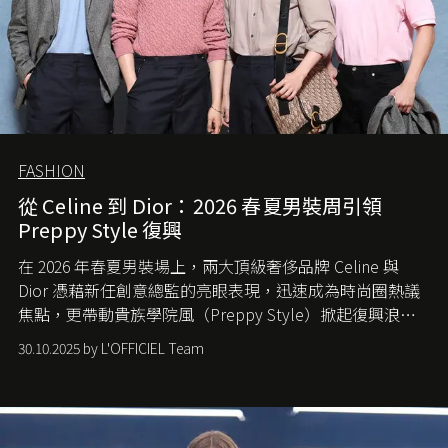
FASHION
從 Celine 到 Dior：2026 春夏男裝周引領
Preppy Style 復興
在 2026 年春夏男裝場上，兩大頂級奢侈品牌 Celine 與
Dior 憑藉新任創意總監的亮眼表現，迅速成為時尚圈熱議
焦點，更帶動貴族學院風（Preppy Style）掀起復興浪
潮，讓這股經典風格再度回到大眾視線。
30.10.2025 by L'OFFICIEL Team