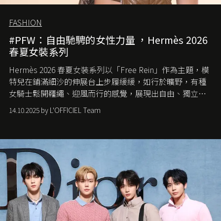
FASHION
#PFW：自由馳騁的女性力量 ，Hermès 2026
春夏女裝系列
Hermès 2026 春夏女裝系列以「Free Rein」作為主題，模
特兒在鋪滿細沙的伸展台上步履緩緩，如行於曠野，有種
女騎士鬆開韁繩、迎風而行的感覺，展現出自由、獨立與
從容的態度。
14.10.2025 by L'OFFICIEL Team