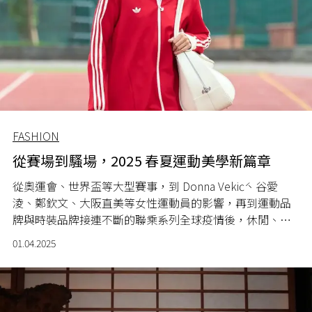
FASHION
從賽場到騷場，2025 春夏運動美學新篇章
從奧運會、世界盃等大型賽事，到 Donna Vekić、谷愛
淩、鄭欽文、大阪直美等女性運動員的影響，再到運動品
牌與時裝品牌接連不斷的聯乘系列全球疫情後，休閒、舒
適的風格完全融入女性的工作與生活。
01.04.2025