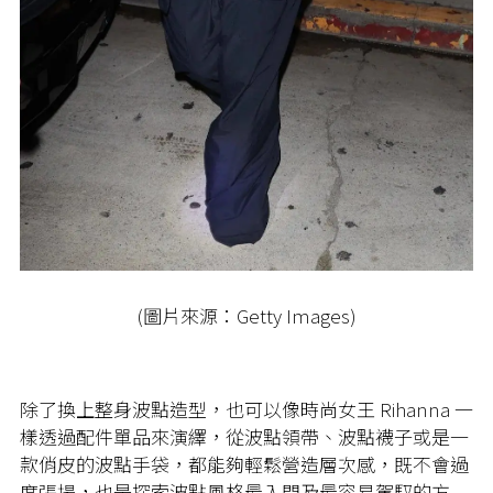
(圖片來源：Getty Images)
除了換上整身波點造型，也可以像時尚女王 Rihanna 一
樣透過配件單品來演繹，從波點領帶、波點襪子或是一
款俏皮的波點手袋，都能夠輕鬆營造層次感，既不會過
度張揚，也是探索波點風格最入門及最容易駕馭的方