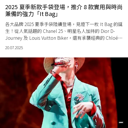
2025 夏季新款手袋登場，推介 8 款實用與時尚
兼備的強力「It Bag」
各大品牌 2025 夏季手袋陸續登場，見證下一枚 It Bag 的誕
生！從人氣話題的 Chanel 25、明星名人加持的 Dior D-
Journey 及 Louis Vuitton Biker，還有承襲經典的 Chloé
Paddington 手袋，每款皆具獨特魅力，競逐着春夏新季的
20.07.2025
時尚焦點。