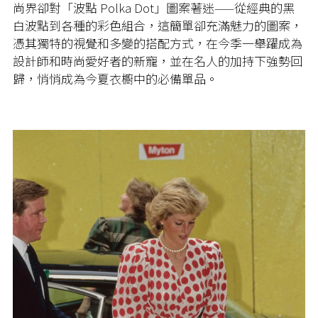
尚界卻對「波點 Polka Dot」圖案著迷——從經典的黑
白波點到各種的彩色組合，這簡單卻充滿魅力的圖案，
憑其獨特的視覺和多變的搭配方式，在今季一舉躍成為
設計師和時尚愛好者的新寵，並在名人的加持下強勢回
歸，悄悄成為今夏衣櫥中的必備單品。