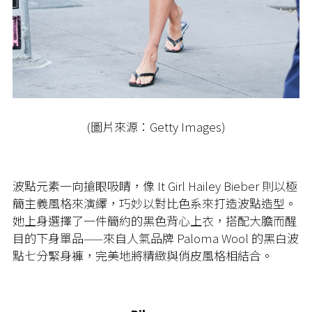
(圖片來源：Getty Images)
波點元素一向搶眼吸睛，像 It Girl Hailey Bieber 則以極
簡主義風格來演繹，巧妙以對比色系來打造波點造型。
她上身選擇了一件簡約的黑色背心上衣，搭配大膽而醒
目的下身單品——來自人氣品牌 Paloma Wool 的黑白波
點七分緊身褲，完美地將精緻與俏皮風格相結合。