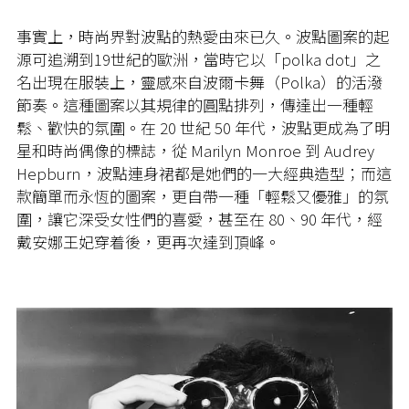
事實上，時尚界對波點的熱愛由來已久。波點圖案的起
源可追溯到19世紀的歐洲，當時它以「polka dot」之
名出現在服裝上，靈感來自波爾卡舞（Polka）的活潑
節奏。這種圖案以其規律的圓點排列，傳達出一種輕
鬆、歡快的氛圍。在 20 世紀 50 年代，波點更成為了明
星和時尚偶像的標誌，從 Marilyn Monroe 到 Audrey
Hepburn，波點連身裙都是她們的一大經典造型；而這
款簡單而永恆的圖案，更自帶一種「輕鬆又優雅」的氛
圍，讓它深受女性們的喜愛，甚至在 80、90 年代，經
戴安娜王妃穿着後，更再次達到頂峰。