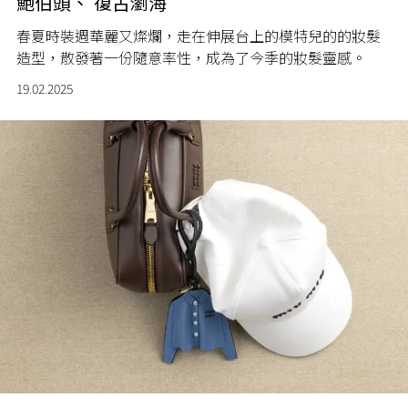
鮑伯頭、 復古瀏海
春夏時裝週華麗又燦爛，走在伸展台上的模特兒的的妝髮
造型，散發著一份隨意率性，成為了今季的妝髮靈感。
19.02.2025