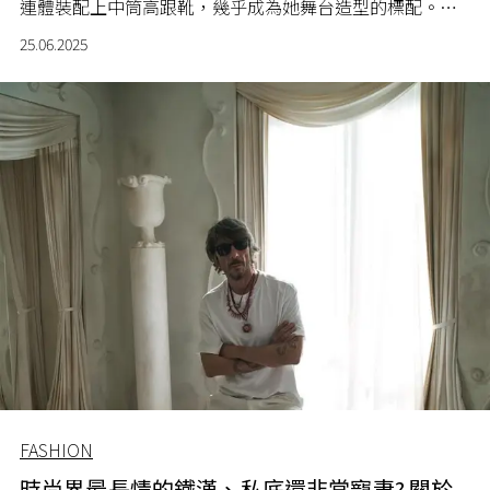
連體裝配上中筒高跟靴，幾乎成為她舞台造型的標配。這
樣的搭配不但方便她大幅度地跳舞，同時也突顯她自信、
25.06.2025
俐落的風格，簡單卻絕不無趣。每次造型雖在「統一格
式」中變化出不同的亮點，卻依然牢牢抓住目光。
FASHION
時尚界最長情的鐵漢、私底還非常寵妻? 關於