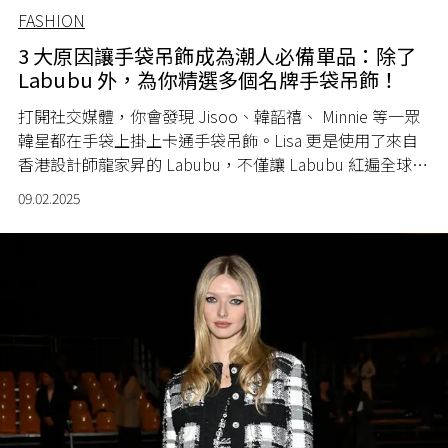
FASHION
3 大原因讓手袋吊飾成為潮人必備單品：除了
Labubu 外，為你精選多個名牌手袋吊飾！
打開社交媒體，你會發現 Jisoo、韓韶禧、 Minnie 等一眾
韓星都在手袋上掛上卡通手袋吊飾。Lisa 更是使用了來自
香港設計師龍家昇的 Labubu，不僅讓 Labubu 紅遍全球，
更把手袋吊飾推向前所未有的高峰。你可曾想過，為什麼
09.02.2025
這股手袋吊飾能風靡全球？