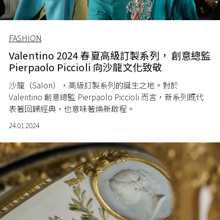
FASHION
Valentino 2024 春夏高級訂製系列， 創意總監
Pierpaolo Piccioli 向沙龍文化致敬
沙龍
（
Salon
）
，高級
訂製
系列的誕生之地
。
對於
Valentino 創意總監
Pierpaolo Piccioli
而言，新系列既代
表著回歸經典，
也意味著煥新啟程。
24.01.2024