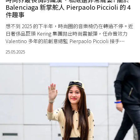
Balenciaga 新掌舵人 Pierpaolo Piccioli 的 4
件趣事
想不到 2025 的下半年，時尚圈的音樂椅仍在轉過不停。近
日奢侈品巨頭 Kering 集團拋出時尚震撼彈，任命曾效力
Valentino 多年的前創意總監 Pierpaolo Piccioli 接手
Balenciaga 新任創意總監一職。這位高訂大師曾以大膽前
25.05.2025
衛的 PP Pink 將 Valentino 打造成現象級文化符號，設計過
轟動一時的高訂牛仔褲，入行以來成就出無數令人難忘的
時尚時刻。而他本人生性愛低調，不戀社交場，將聚光留
給作品，但江湖依舊處處流傳 PP 的傳說，今回就為各位讀
者解開關於 Pierpaolo Piccioli 你可能不知道的 4 件事！