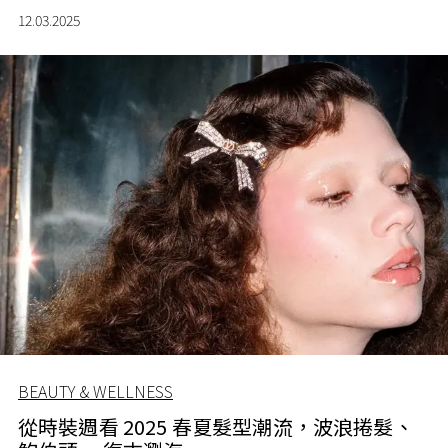
滿哲學色彩的設計。
12.03.2025
BEAUTY & WELLNESS
從時裝週看 2025 春夏髮型潮流，波浪捲髮、