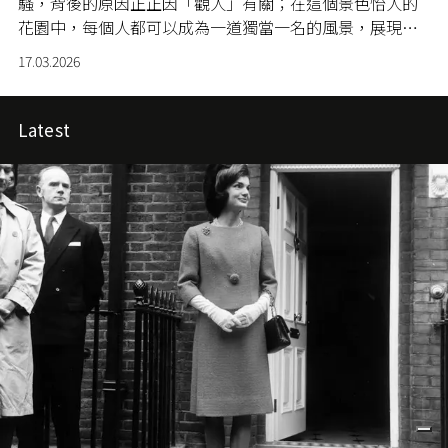
騷，背後的原因正正因「觀人」有關；在這個景色怡人的
花園中，每個人都可以成為一道獨當一名的風景，展現出
最特別的個性美。
17.03.2026
Latest