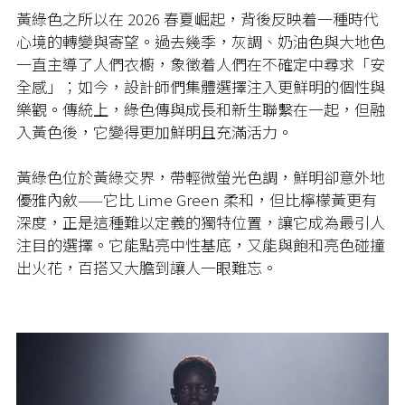
黃綠色之所以在 2026 春夏崛起，背後反映着一種時代
心境的轉變與寄望。過去幾季，灰調、奶油色與大地色
一直主導了人們衣櫥，象徵着人們在不確定中尋求「安
全感」；如今，設計師們集體選擇注入更鮮明的個性與
樂觀。傳統上，綠色傳與成長和新生聯繫在一起，但融
入黃色後，它變得更加鮮明且充滿活力。
黃綠色位於黃綠交界，帶輕微螢光色調，鮮明卻意外地
優雅內斂——它比 Lime Green 柔和，但比檸檬黃更有
深度，正是這種難以定義的獨特位置，讓它成為最引人
注目的選擇。它能點亮中性基底，又能與飽和亮色碰撞
出火花，百搭又大膽到讓人一眼難忘。