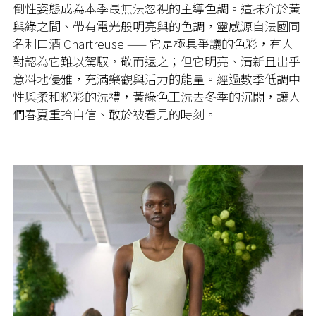
倒性姿態成為本季最無法忽視的主導色調。這抹介於黃
與綠之間、帶有電光般明亮與的色調，靈感源自法國同
名利口酒 Chartreuse —— 它是極具爭議的色彩，有人
對認為它難以駕馭，敬而遠之；但它明亮、清新且出乎
意料地優雅，充滿樂觀與活力的能量。經過數季低調中
性與柔和粉彩的洗禮，黃綠色正洗去冬季的沉悶，讓人
們春夏重拾自信、敢於被看見的時刻。