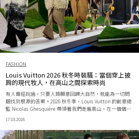
FASHION
Louis Vuitton 2026 秋冬時裝騷：當個穿上披
肩的現代牧人，在高山之間探索時尚
有人曾經說過，只要人類願意回歸大自然，就能為一切問
題找到根源的答案。2026 秋冬季，Louis Vuitton 的創意總
監 Nicolas Ghesquière 帶領著我們走進高山，在一個個山
脈與平原之間探索著關於時尚的可能性，來一場屬於現代
17.03.2026
遊牧旅人的冒險。身處數碼時代的我們，又能否找到一個
與自然、時裝和科技更生的平衡點？