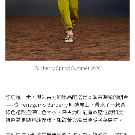
Burberry Spring Summer 2026
想更進一步，與朱古力的單品配搭是本季最時髦的組合
——從 Ferragamo Burberry 時裝展上，帶來了一款黃
綠色裙款搭深啡色大衣，深古力啡能有效壓低飽和度，
讓整體更顯幹練優雅，如甜苦交織出溫暖奢華層次。
其他中性色永遠是最佳緩衝：黑、白、奶油白、海軍藍