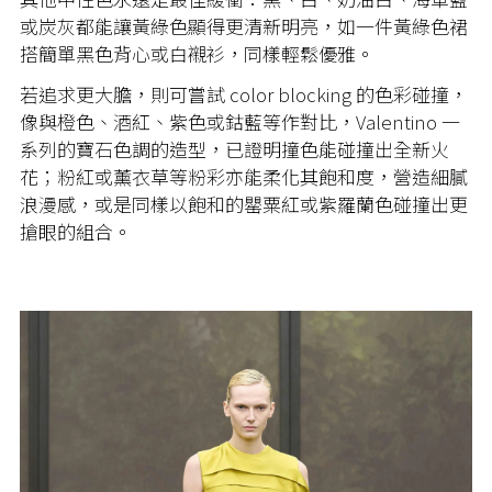
或炭灰都能讓黃綠色顯得更清新明亮，如一件黃綠色裙
搭簡單黑色背心或白襯衫，同樣輕鬆優雅。
若追求更大膽，則可嘗試 color blocking 的色彩碰撞，
像與橙色、酒紅、紫色或鈷藍等作對比，Valentino 一
系列的寶石色調的造型，已證明撞色能碰撞出全新火
花；粉紅或薰衣草等粉彩亦能柔化其飽和度，營造細膩
浪漫感，或是同樣以飽和的罌粟紅或紫羅蘭色碰撞出更
搶眼的組合。