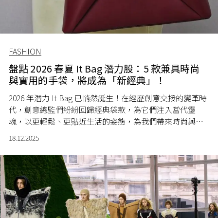
FASHION
盤點 2026 春夏 It Bag 潛力股：5 款兼具時尚
與實用的手袋，將成為「新經典」！
2026 年潛力 It Bag 已悄然誕生！在經歷創意交接的變革時
代，創意總監們紛紛回歸經典袋款，為它們注入當代靈
魂，以更輕鬆、更貼近生活的姿態，為我們帶來時尚與實
用兼備的新款式。
18.12.2025