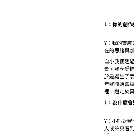
L：你的創作
Y：我的靈
在的思緒與
自小我便透
景。我享受
於是誕生了
年我開始嘗
裡，遊走於
L：為什麼會
Y：小熊對
人或許只看