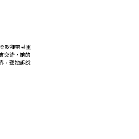
 柔軟卻帶著重
實交錯，她的
界，聽她訴說