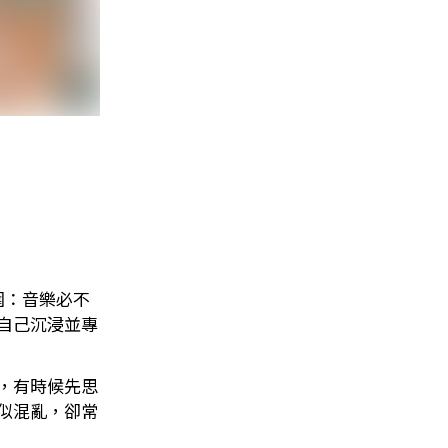
圍：音樂必不
自己沉浸並專
，有時候先思
似混亂，卻常