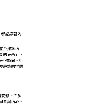
，都記錄著內
甚至建築內
見的東西」，
身份認同。近
視嚴謹的空間
與安慰。許多
思考與內心。