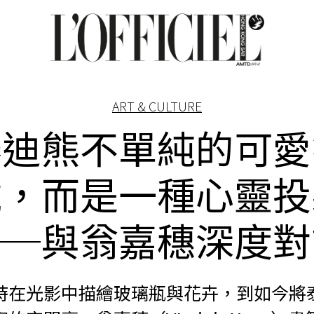
ART & CULTURE
泰迪熊不單純的可愛
號，而是一種心靈投
──與翁嘉穗深度對
時在光影中描繪玻璃瓶與花卉，到如今將