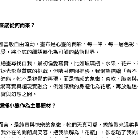
靈感從何而來？
感如雲般自由流動，畫布是心靈的倒影。每一筆、每一層色彩
感受，將心底的細語轉化為可觸的藝術世界。
過繪畫尋找自我，最初偏愛寫實，比如玻璃瓶、水果、花卉、
捕捉光影與質感的挑戰，但隨著時間推移，我渴望描繪「看不
泰迪熊。牠不是視覺的再現，而是情感的象徵：柔軟、脆弱與
試將寫實與超現實融合，例如讓熊的身體化為花瓶，再放進透
真實與幻想之間。
選擇小熊作為主要題材？
我而言，是純真與快樂的象徵。牠們天真可愛，總能帶來溫柔
到我外在的開朗與笑容，把我誤解為「花瓶」，卻忽略了我的