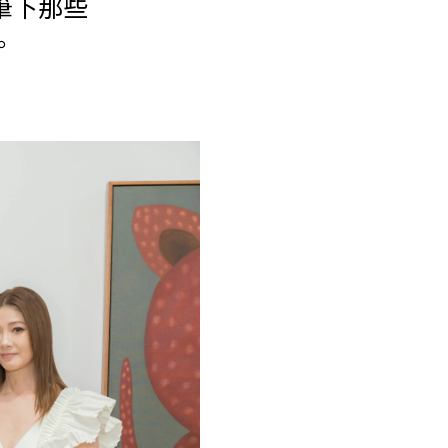
筆下那些
。