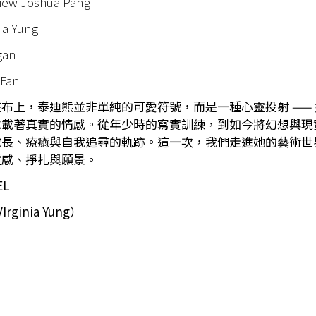
view Joshua Pang
nia Yung
gan
 Fan
畫布上，泰迪熊並非單純的可愛符號，而是一種心靈投射 ——
承載著真實的情感。從年少時的寫實訓練，到如今將幻想與現
成長、療癒與自我追尋的軌跡。這一次，我們走進她的藝術世
靈感、掙扎與願景。
EL
ginia Yung）