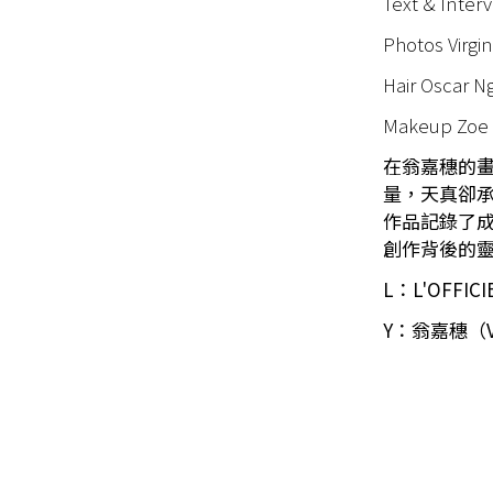
Text & Inter
Photos Virgi
Hair Oscar N
Makeup Zoe
在
翁嘉穗
的
量，天真卻
作品記錄了
創作背後的
L：L'OFFICI
Y：
翁嘉穗（VIr