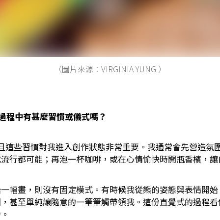
（圖片來源：VIRGINIA YUNG ）
作過程中有甚麼習慣或儀式嗎？
而且這些習慣對我進入創作狀態非常重要。我通常會先營造氛
或流行都可能；再泡一杯咖啡，或在心情愉快時開瓶香檳，讓
始一幅畫，則沒有固定模式。有時候我從熊的姿態與表情開始
圍，甚至單純讓隨意的一筆筆觸帶領我。這份直覺式的過程看
力。