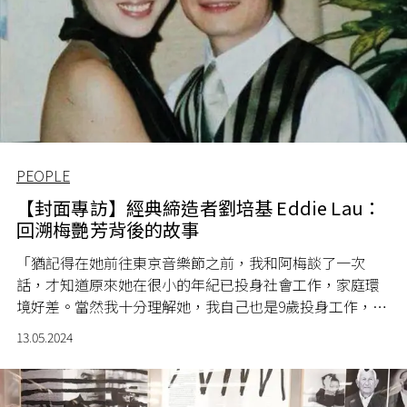
PEOPLE
【封面專訪】經典締造者劉培基 Eddie Lau：
回溯梅艷芳背後的故事
「猶記得在她前往東京音樂節之前，我和阿梅談了一次
話，才知道原來她在很小的年紀已投身社會工作，家庭環
境好差。當然我十分理解她，我自己也是9歲投身工作，11
歲做學徒，所以我很明白她的感受，也是透過那次聊天產
13.05.2024
生共鳴，觸動了我們之間的感情。」