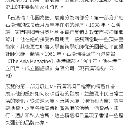
史上的重要藝術家和時刻。
「石漢瑞：化圖為語」展覽分為兩部分：第一部分介紹
石漢瑞的成長歲月及早年在港的經歷。
1938
年，石漢
瑞一家因德國吞併奧地利並實行反猶太政策而被迫離鄉
背井。他在紐約接受教育期間，接觸到當時一些頂尖藝
術家，其後更在耶魯大學藝術學院師從美國著名平面設
計師保羅．蘭德。
1961
年，石漢瑞獲派往香港開設
《
The Asia Magazine
》香港總部。
1964
年，他在港自
立門戶，成立圖語設計有限公司（現石漢瑞設計公
司）。
展覽的第二部分展出M+石漢瑞項目檔案的精選作品，
展示他的設計如何反映香港的發展，並體現市民日常生
活的變化。從海運大廈、康樂大廈（現怡和大廈）等重
要地標，以至各種宣傳推廣香港的活動、消費品、銀
行、酒店和私人會所，這些精選項目呈現了香港一些歷
久彌新的品牌形象。