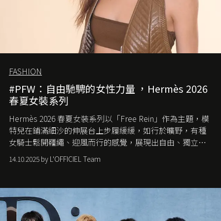
FASHION
#PFW：自由馳騁的女性力量 ，Hermès 2026
春夏女裝系列
Hermès 2026 春夏女裝系列以「Free Rein」作為主題，模
特兒在鋪滿細沙的伸展台上步履緩緩，如行於曠野，有種
女騎士鬆開韁繩、迎風而行的感覺，展現出自由、獨立與
從容的態度。
14.10.2025 by L'OFFICIEL Team