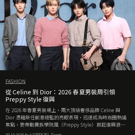
FASHION
從 Celine 到 Dior：2026 春夏男裝周引領
Preppy Style 復興
在 2026 年春夏男裝場上，兩大頂級奢侈品牌 Celine 與
Dior 憑藉新任創意總監的亮眼表現，迅速成為時尚圈熱議
焦點，更帶動貴族學院風（Preppy Style）掀起復興浪
潮，讓這股經典風格再度回到大眾視線。
30.10.2025 by L'OFFICIEL Team