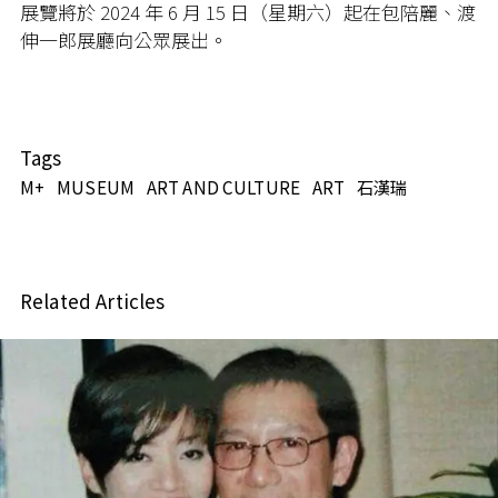
展覽將於
2024
年
6
月
15
日（星期六）起在包陪麗、渡
伸一郎展廳向公眾展出。
Tags
M+
MUSEUM
ART AND CULTURE
ART
石漢瑞
Related Articles