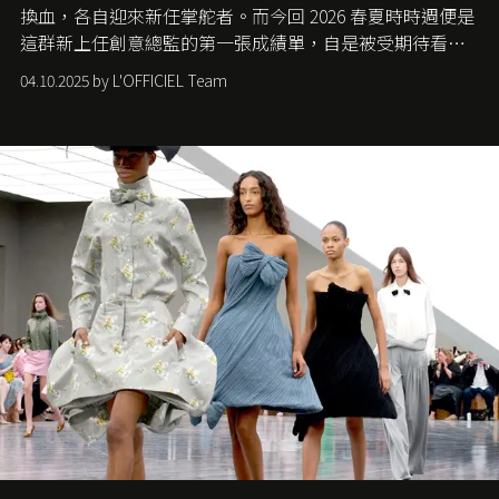
換血，各自迎來新任掌舵者。而今回 2026 春夏時時週便是
這群新上任創意總監的第一張成績單，自是被受期待看他
們如何各顯神通。意大利老牌 Gucci 在過去幾個季度業績
04.10.2025 by L'OFFICIEL Team
難已救回，開雲集團任命成功曾翻轉 Balenciaga 的愛將
Demna Gvasalia 接手，複製過往的成功。當時消息一出集
團市值一日蒸發 30 億美元，大眾擔心走得太前的 Demna
會忽略品牌的美學基礎，最後變成三不像。而從剛剛推出
的首作所造成的話題及關注度，我們便知道 Demna 沒這麼
簡單，一個嶄新的 Gucci 時代已經展開！