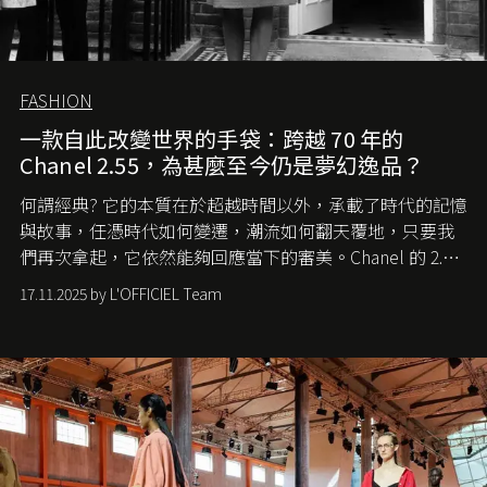
FASHION
一款自此改變世界的手袋：跨越 70 年的
Chanel 2.55，為甚麼至今仍是夢幻逸品？
何謂經典? 它的本質在於超越時間以外，承載了時代的記憶
與故事，任憑時代如何變遷，潮流如何翻天覆地，只要我
們再次拿起，它依然能夠回應當下的審美。Chanel 的 2.55
手袋更是這樣存在，自問世至今，一直有着舉足輕重的地
17.11.2025 by L'OFFICIEL Team
位。如果說每個女生的第一個夢想手袋是 Chanel，那 2.55
就是無可動搖的首選，不論70 年前還是 70 年後，大眾始終
愛它的雋永與優雅。那麼這個手袋是怎麼誕生的呢？又為
甚麼取名叫 2.55 ？今天就由《L'Officiel HK》帶你穿越流金
歲月，回顧 2.55 的誕生故事。