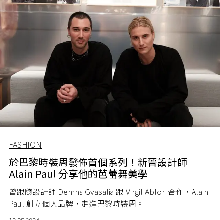
FASHION
於巴黎時裝周發佈首個系列！新晉設計師
Alain Paul 分享他的芭蕾舞美學
曾跟隨設計師
Demna Gvasalia
跟
Virgil Abloh
合作，
Alain
Paul
創立個人品牌，走進巴黎時裝周。
13.05.2024