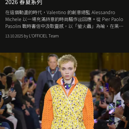
2026 春夏系列
在這個動盪的時代，
Valentino
的創意總監
Alessandro
Michele
以一場充滿詩意的時尚騷作出回應。從
Pier Paolo
Pasolini
戰時書信中汲取靈感，以「螢火蟲」為喻，在黑暗
中找尋希望的微光。
13.10.2025 by L'OFFICIEL Team