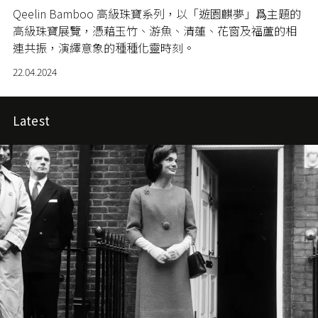
Qeelin Bamboo 高級珠寶系列，
以「遊園麒夢」爲主題的
高級珠寶展覽，憑藉玉竹、游魚、清蓮、花窗及福蘆的相
連共振，演繹意象的種種化靈時刻。
22.04.2024
Latest