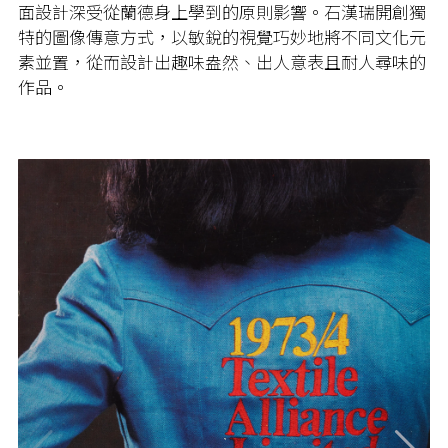
面設計深受從蘭德身上學到的原則影響。石漢瑞開創獨
特的圖像傳意方式，以敏銳的視覺巧妙地將不同文化元
素並置，從而設計出趣味盎然、出人意表且耐人尋味的
作品。