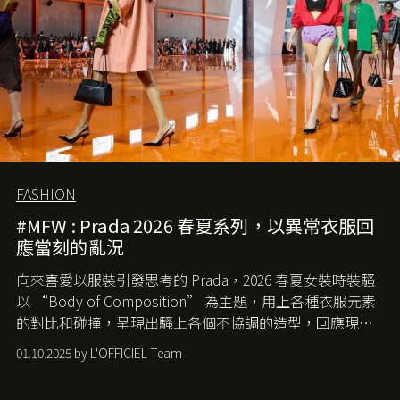
FASHION
#MFW : Prada 2026 春夏系列，以異常衣服回
應當刻的亂況
向來喜愛以服裝引發思考的 Prada，2026 春夏女裝時裝騷
以 “Body of Composition” 為主題，用上各種衣服元素
的對比和碰撞，呈現出騷上各個不協調的造型，回應現今
社會各種資訊、文化超載的現象。
01.10.2025 by L'OFFICIEL Team