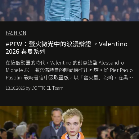
FASHION
#PFW：螢火微光中的浪漫辯證 ，Valentino
2026 春夏系列
在這個動盪的時代，
Valentino
的創意總監
Alessandro
Michele
以一場充滿詩意的時尚騷作出回應。從
Pier Paolo
Pasolini
戰時書信中汲取靈感，以「螢火蟲」為喻，在黑暗
中找尋希望的微光。
13.10.2025 by L'OFFICIEL Team