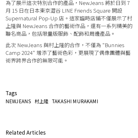
為了展示這次特別合作的產品，
NewJeans
將於日到
7
月
15
日在日本東京澀谷
LINE Friends Square
開設
Supernatural Pop-Up
店。這家臨時店鋪不僅展示了村
上隆與
NewJeans
合作的藝術作品，還有一系列精美的
聯名商品，包括限量版服飾、配飾和周邊產品。
此次
NewJeans
與村上隆的合作，不僅為
"Bunnies
Camp 2024"
增添了藝術色彩，更展現了偶像團體與藝
術界跨界合作的無限可能。
Tags
NEWJEANS
村上隆
TAKASHI MURAKAMI
Related Articles