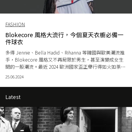
FASHION
Blokecore 風格大流行，今個夏天衣櫥必備一
件球衣
多得 Jennie、Bella Hadid、Rihanna 等韓國與歐美潮流推
手，Blokecore 風格又不再局限於男生，甚至演變成女生
間的一股潮流。最近 2024 歐洲國家盃正舉行得如火如荼，
Blokecore 風又再度受到時尚界的關注！
25.06.2024
Latest