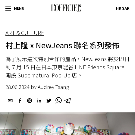
MENU
HK SAR
ART & CULTURE
村上隆 x NewJeans 聯名系列發佈
為了展示這次特別合作的產品，
NewJeans
將於即日
到
7
月
15
日在日本東京澀谷
LINE Friends Square
開設
Supernatural Pop-Up
店。
28.06.2024 by Audrey Tsang