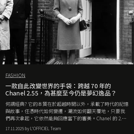
FASHION
一款自此改變世界的手袋：跨越 70 年的
Chanel 2.55，為甚麼至今仍是夢幻逸品？
何謂經典? 它的本質在於超越時間以外，承載了時代的記憶
與故事，任憑時代如何變遷，潮流如何翻天覆地，只要我
們再次拿起，它依然能夠回應當下的審美。Chanel 的 2.55
手袋更是這樣存在，自問世至今，一直有着舉足輕重的地
17.11.2025 by L'OFFICIEL Team
位。如果說每個女生的第一個夢想手袋是 Chanel，那 2.55