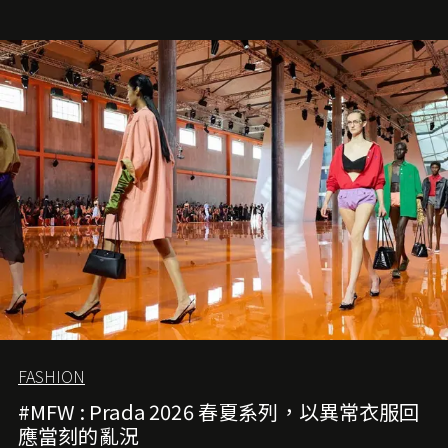
就是無可動搖的首選，不論70 年前還是 70 年後，大眾始終
愛它的雋永與優雅。那麼這個手袋是怎麼誕生的呢？又為
甚麼取名叫 2.55 ？今天就由《L'Officiel HK》帶你穿越流金
歲月，回顧 2.55 的誕生故事。
FASHION
#MFW : Prada 2026 春夏系列，以異常衣服回
應當刻的亂況