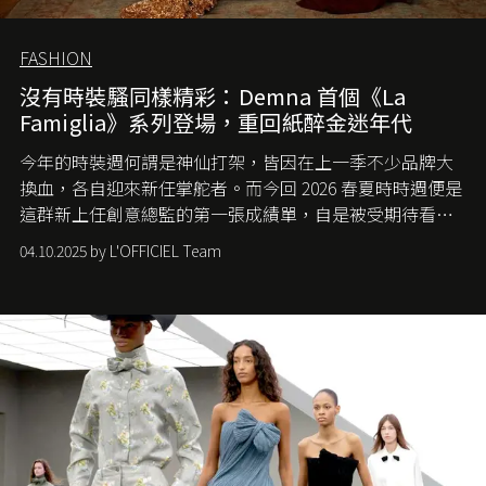
FASHION
沒有時裝騷同樣精彩：Demna 首個《La
Famiglia》系列登場，重回紙醉金迷年代
今年的時裝週何謂是神仙打架，皆因在上一季不少品牌大
換血，各自迎來新任掌舵者。而今回 2026 春夏時時週便是
這群新上任創意總監的第一張成績單，自是被受期待看他
們如何各顯神通。意大利老牌 Gucci 在過去幾個季度業績
04.10.2025 by L'OFFICIEL Team
難已救回，開雲集團任命成功曾翻轉 Balenciaga 的愛將
Demna Gvasalia 接手，複製過往的成功。當時消息一出集
團市值一日蒸發 30 億美元，大眾擔心走得太前的 Demna
會忽略品牌的美學基礎，最後變成三不像。而從剛剛推出
的首作所造成的話題及關注度，我們便知道 Demna 沒這麼
簡單，一個嶄新的 Gucci 時代已經展開！