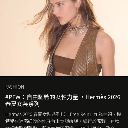
FASHION
#PFW：自由馳騁的女性力量 ，Hermès 2026
春夏女裝系列
Hermès 2026 春夏女裝系列以「Free Rein」作為主題，模
特兒在鋪滿細沙的伸展台上步履緩緩，如行於曠野，有種
女騎士鬆開韁繩、迎風而行的感覺，展現出自由、獨立與