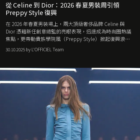
從 Celine 到 Dior：2026 春夏男裝周引領
Preppy Style 復興
在 2026 年春夏男裝場上，兩大頂級奢侈品牌 Celine 與
Dior 憑藉新任創意總監的亮眼表現，迅速成為時尚圈熱議
焦點，更帶動貴族學院風（Preppy Style）掀起復興浪
潮，讓這股經典風格再度回到大眾視線。
30.10.2025 by L'OFFICIEL Team