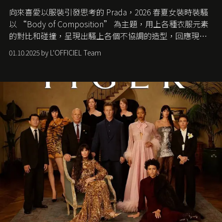
向來喜愛以服裝引發思考的 Prada，2026 春夏女裝時裝騷
以 “Body of Composition” 為主題，用上各種衣服元素
的對比和碰撞，呈現出騷上各個不協調的造型，回應現今
社會各種資訊、文化超載的現象。
01.10.2025 by L'OFFICIEL Team