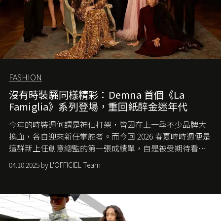
FASHION
沒有時裝騷同樣精彩：Demna 首個《La
Famiglia》系列登場，重回紙醉金迷年代
今年的時裝週何謂是神仙打架，皆因在上一季不少品牌大
換血，各自迎來新任掌舵者。而今回 2026 春夏時時週便是
這群新上任創意總監的第一張成績單，自是被受期待看他
們如何各顯神通。意大利老牌 Gucci 在過去幾個季度業績
04.10.2025 by L'OFFICIEL Team
難已救回，開雲集團任命成功曾翻轉 Balenciaga 的愛將
Demna Gvasalia 接手，複製過往的成功。當時消息一出集
團市值一日蒸發 30 億美元，大眾擔心走得太前的 Demna
會忽略品牌的美學基礎，最後變成三不像。而從剛剛推出
的首作所造成的話題及關注度，我們便知道 Demna 沒這麼