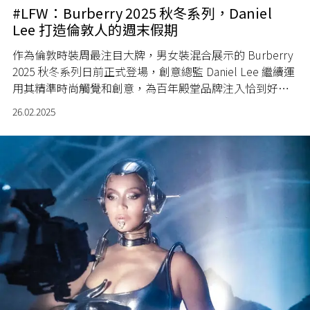
#LFW：Burberry 2025 秋冬系列，Daniel
Lee 打造倫敦人的週末假期
作為倫敦時裝周最注目大牌，男女裝混合展示的 Burberry
2025 秋冬系列日前正式登場，創意總監 Daniel Lee 繼續運
用其精準時尚觸覺和創意，為百年殿堂品牌注入恰到好處
的潮流新意。
26.02.2025