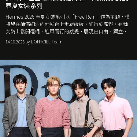
春夏女裝系列
Hermès 2026 春夏女裝系列以「Free Rein」作為主題，模
特兒在鋪滿細沙的伸展台上步履緩緩，如行於曠野，有種
女騎士鬆開韁繩、迎風而行的感覺，展現出自由、獨立與
從容的態度。
14.10.2025 by L'OFFICIEL Team