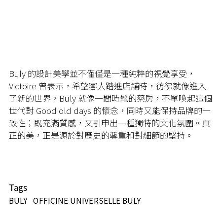
Buly 的設計美學並不僅僅是一種純粹的視覺享受，
Victoire 曾表示，希望客人踏進店舖時，彷彿就像進入
了新的世界，Buly 就像一間時髦的藥房，不單喚起這個
世代對 Good old days 的懷念，同時又能保持品牌的一
致性；既充滿質感，又引申出一種獨特的文化氛圍。真
正的美，正是源於對歷史的尊重和對細節的堅持。
Tags
BULY
OFFICINE UNIVERSELLE BULY