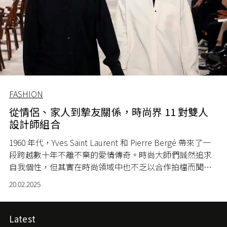
FASHION
從情侶、家人到摯友關係，時尚界 11 對雙人
設計師組合
1960 年代，Yves Saint Laurent 和 Pierre Bergé 帶來了一
段跨越數十年不離不棄的愛情傳奇。時尚大師們誠然追求
自我個性，但其實在時尚領域中也不乏以合作拍檔而聞名
的設計師，他們以夫妻、家人或老友的親密關係，相互陪
20.02.2025
伴和啟發，打造品牌傳奇。
Latest