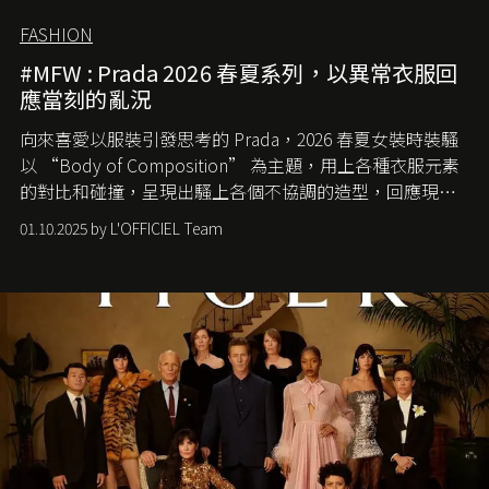
FASHION
#MFW : Prada 2026 春夏系列，以異常衣服回
應當刻的亂況
向來喜愛以服裝引發思考的 Prada，2026 春夏女裝時裝騷
以 “Body of Composition” 為主題，用上各種衣服元素
的對比和碰撞，呈現出騷上各個不協調的造型，回應現今
社會各種資訊、文化超載的現象。
01.10.2025 by L'OFFICIEL Team