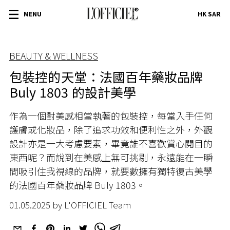
MENU
HK SAR
BEAUTY & WELLNESS
包裝控的天堂：法國百年藥妝品牌
Buly 1803 的設計美學
作為一個對美感相當執著的包裝控，每當入手任何
護膚或化妝品，除了追求功效和便利性之外，外觀
設計亦是一大考慮要素，畢竟誰不喜歡賞心閱目的
東西呢？而說到在美感上無可挑剔，永遠能在一瞬
間吸引住我視線的品牌，就要數擁有獨特復古美學
的法國百年藥妝品牌 Buly 1803。
01.05.2025 by L'OFFICIEL Team