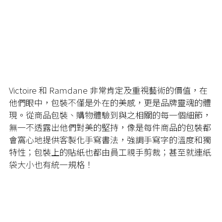
Victoire 和 Ramdane 非常肯定及重視藝術的價值，在
他們眼中，包裝不僅是外在的美感，更是品牌靈魂的體
現。從商品包裝、購物體驗到與之相關的每一個細節，
無一不透露出他們對美的堅持，像是每件商品的包裝都
會窩心地提供客製化手寫書法，強調手寫字的溫度和獨
特性；包裝上的貼紙也都由員工親手剪裁；甚至就連紙
袋大小也有統一規格！