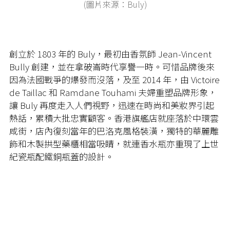
(圖片來源：Buly)
創立於 1803 年的 Buly，最初由香氛師 Jean-Vincent
Bully 創建，並在拿破崙時代享譽一時。可惜品牌後來
因為法國戰爭的爆發而沒落，及至 2014 年，由 Victoire
de Taillac 和 Ramdane Touhami 夫婦重塑品牌形象，
讓 Buly 再度走入人們視野，迅速在時尚和美妝界引起
熱話，累積大批忠實顧客。香港旗艦店就座落於中環雲
咸街，店內復刻當年的巴洛克風格裝潢，獨特的華麗雕
飾和木製拱型藥櫃相當吸睛，就連香水瓶亦重現了上世
紀瓷瓶配鐵銅瓶蓋的設計。