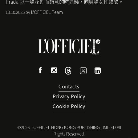
Prada
以一場深刻而詩意的時尚騷，向職場女性致敬。
13.10.2025 by L'OFFICIEL Team
Contacts
Privacy Policy
Cookie Policy
©
2026
L'OFFICIEL HONG KONG PUBLISHING LIMITED All
Rights Reserved.