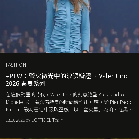
FASHION
#PFW：螢火微光中的浪漫辯證 ，Valentino
2026 春夏系列
在這個動盪的時代，
Valentino
的創意總監
Alessandro
Michele
以一場充滿詩意的時尚騷作出回應。從
Pier Paolo
Pasolini
戰時書信中汲取靈感，以「螢火蟲」為喻，在黑暗
中找尋希望的微光。
13.10.2025 by L'OFFICIEL Team