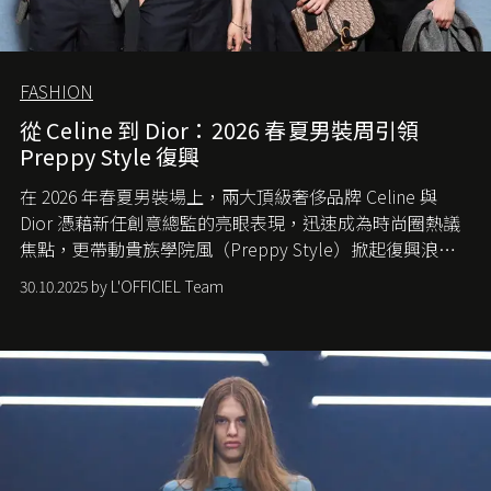
FASHION
從 Celine 到 Dior：2026 春夏男裝周引領
Preppy Style 復興
在 2026 年春夏男裝場上，兩大頂級奢侈品牌 Celine 與
Dior 憑藉新任創意總監的亮眼表現，迅速成為時尚圈熱議
焦點，更帶動貴族學院風（Preppy Style）掀起復興浪
潮，讓這股經典風格再度回到大眾視線。
30.10.2025 by L'OFFICIEL Team