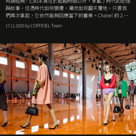
何謂經典? 它的本質在於超越時間以外，承載了時代的記憶
與故事，任憑時代如何變遷，潮流如何翻天覆地，只要我
們再次拿起，它依然能夠回應當下的審美。Chanel 的 2.55
手袋更是這樣存在，自問世至今，一直有着舉足輕重的地
17.11.2025 by L'OFFICIEL Team
位。如果說每個女生的第一個夢想手袋是 Chanel，那 2.55
就是無可動搖的首選，不論70 年前還是 70 年後，大眾始終
愛它的雋永與優雅。那麼這個手袋是怎麼誕生的呢？又為
甚麼取名叫 2.55 ？今天就由《L'Officiel HK》帶你穿越流金
歲月，回顧 2.55 的誕生故事。