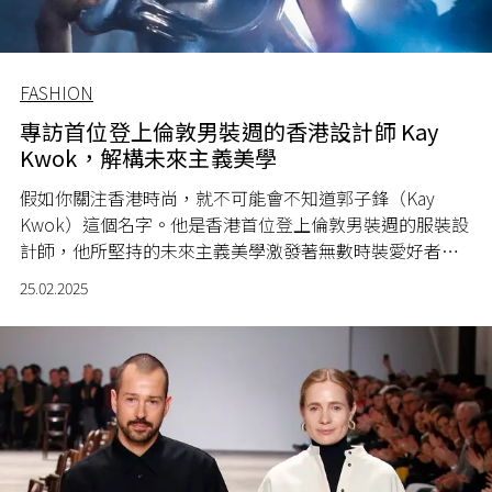
FASHION
專訪首位登上倫敦男裝週的香港設計師 Kay
Kwok，解構未來主義美學
假如你關注香港時尚，就不可能會不知道郭子鋒（Kay
Kwok）這個名字。他是香港首位登上倫敦男裝週的服裝設
計師，他所堅持的未來主義美學激發著無數時裝愛好者的
想像，亦點亮了許多人心中關於時尚的夢想。 KWK by Kay
25.02.2025
Kwok 是 Kay Kwok 於 2022 年創辦的品牌，它的創立揭開
了 Kay Kwok 設計生涯的全新篇章，從 Chapter 1 到最新
一季的 Chapter 5 - Inner，就如同每季的命名方式一樣，
每一場時裝騷都如同一本書的章節，紀錄並講述著 Kay
Kwok 的故事；又像是今次專訪中 Kay Kwok 談到的，每一
個章節都是一次重置；是對過去的超越和對未來的探索；
是一段全新的想像力之旅⋯⋯