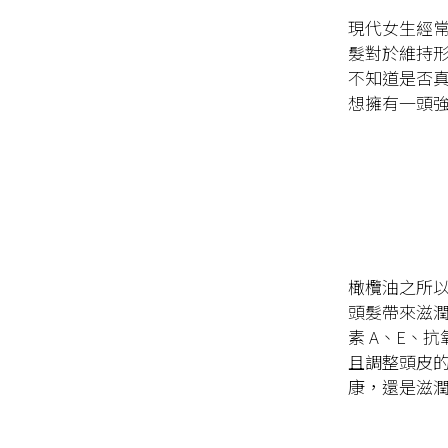
現代女生經
髮對於維持
不知道是否
想擁有一頭
橄欖油之所
頭髮帶來滋
素 A、E、
且調整頭皮的
康，還是滋