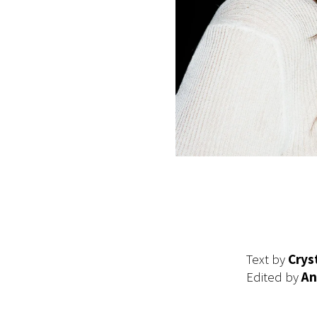
Text by
Crys
Edited by
An