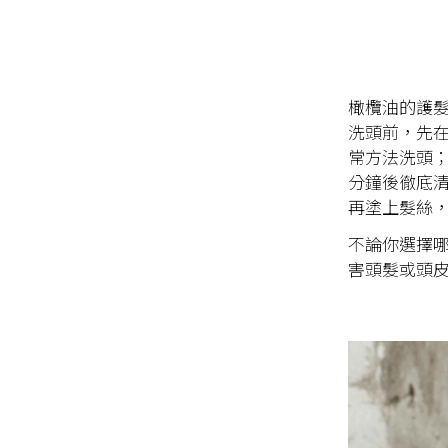
橄欖油的護
洗頭前，先在
常方法洗頭；
分鐘後徹底
再塗上髮絲
不論你選擇
害頭髮或頭