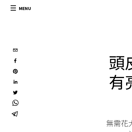
MENU
頭
有
無需花