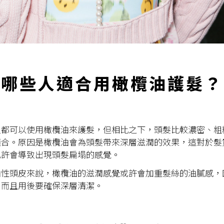
哪些人適合用橄欖油護髮？
人都可以使用橄欖油來護髮，但相比之下，頭髮比較濃密、粗
適合。原因是橄欖油會為頭髮帶來深層滋潤的效果，這對於髮
也許會導致出現頭髮扁塌的感覺。
油性頭皮來說，橄欖油的滋潤感覺或許會加重髮絲的油膩感，
，而且用後要確保深層清潔。