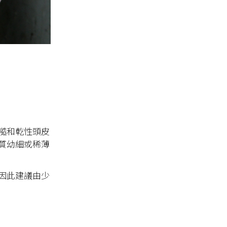
糙和乾性頭皮
質幼細或稀薄
因此建議由少