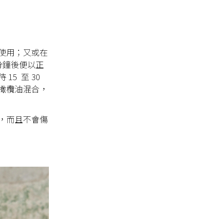
使用；又或在
分鐘後便以正
5 至 30
橄欖油混合，
，而且不會傷