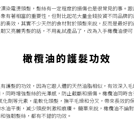
常漂染電燙頭髮，髮絲有一定程度的損傷也是很常見的事。跟
形象有著相當的重要性，但對比起花大量金錢投資不同品牌的
真的奏效，其實不少天然的食材對於頭髮來說，反而是最好的
強韌又亮麗秀髮的話，不用亂試產品了，改為入手橄欖油便可
橄欖油的護髮功效
以有護髮的功效，因為它跟人體的天然油脂相似，有效深入毛
潤，同時增強髮絲的光澤感，防止截斷和損傷。橄欖油同時含
抗氧化劑等元素，能軟化頭髮，撫平毛燥和分叉，帶來長效的
水油平衡，減少頭皮刺激和痕癢。 簡單來說，橄欖油不論
潤和強韌髮絲，都有不錯的功效。