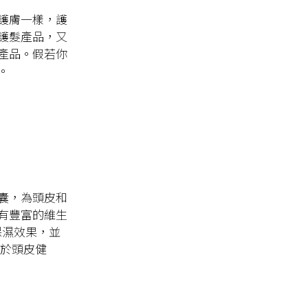
護膚一樣，護
護髮產品，又
產品。假若你
。
囊，為頭皮和
有豐富的維生
保濕效果，並
對於頭皮健