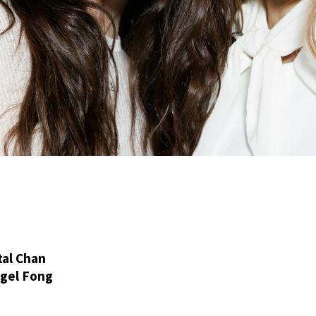
tal Chan
gel Fong