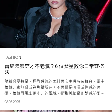
FASHION
蕾絲怎麼穿才不老氣？6 位女星教你日常穿搭
法
隨着盛夏將至，輕盈透氣的面料再次主導時裝舞台，當中
蕾絲元素無疑成為焦點所在。不再僅是浪漫或性感的象
徵，蕾絲展現出更多元的風貌，從甜美精緻到酷感前衛，
無不體現出蕾絲的可塑性。Rihanna、Freen 以至 Jennie、
08.05.2025
Lisa，甚至 Minnie 與水原希子名人們示範，到街拍示範，
皆以蕾絲入型入格地演繹出截然不同的時尚態度。