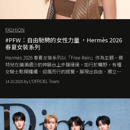
FASHION
#PFW：自由馳騁的女性力量 ，Hermès 2026
春夏女裝系列
Hermès 2026 春夏女裝系列以「Free Rein」作為主題，模
特兒在鋪滿細沙的伸展台上步履緩緩，如行於曠野，有種
女騎士鬆開韁繩、迎風而行的感覺，展現出自由、獨立與
從容的態度。
14.10.2025 by L'OFFICIEL Team