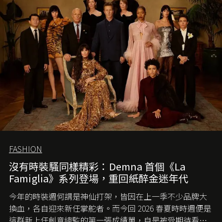
FASHION
沒有時裝騷同樣精彩：Demna 首個《La
Famiglia》系列登場，重回紙醉金迷年代
今年的時裝週何謂是神仙打架，皆因在上一季不少品牌大
換血，各自迎來新任掌舵者。而今回 2026 春夏時時週便是
這群新上任創意總監的第一張成績單，自是被受期待看他