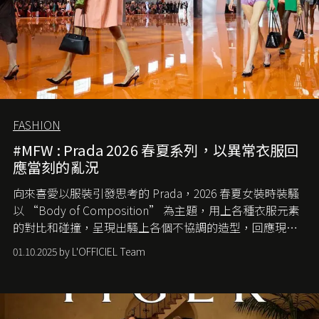
FASHION
#MFW : Prada 2026 春夏系列，以異常衣服回
應當刻的亂況
向來喜愛以服裝引發思考的 Prada，2026 春夏女裝時裝騷
以 “Body of Composition” 為主題，用上各種衣服元素
的對比和碰撞，呈現出騷上各個不協調的造型，回應現今
社會各種資訊、文化超載的現象。
01.10.2025 by L'OFFICIEL Team