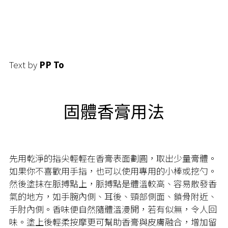
Text by
PP To
固體香膏用法
先用乾淨的指尖輕輕在香膏表面劃圓，取出少量膏體。
如果你不喜歡用手指，也可以使用專用的小棒或挖勺。
然後塗抹在脈搏點上，脈搏點是體溫較高、容易散發香
氣的地方，如手腕內側、耳後、頸部側面、鎖骨附近、
手肘內側。香味便自然隨體溫漫開，若有似無，令人回
味。塗上後輕柔按摩更可幫助香膏與皮膚融合，增加留