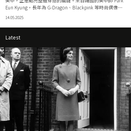
美甲，正是點亮整體穿搭的關鍵。來自韓國的美甲師 Park
Eun Kyung，長年為 G-Dragon、Blackpink 等時尚偶像打
造獨一無二的指尖藝術。她擅長以 鮮明色彩、前衛設計與
14.05.2025
趣味創意，顛覆傳統對美甲的定義，為盛夏造型注入玩味
靈魂。以下 6 款她的設計，或許正是你今夏的美甲靈感來
源。
Latest