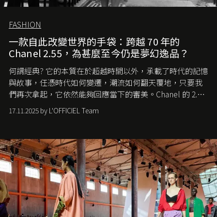
FASHION
一款自此改變世界的手袋：跨越 70 年的
Chanel 2.55，為甚麼至今仍是夢幻逸品？
何謂經典? 它的本質在於超越時間以外，承載了時代的記憶
與故事，任憑時代如何變遷，潮流如何翻天覆地，只要我
們再次拿起，它依然能夠回應當下的審美。Chanel 的 2.55
手袋更是這樣存在，自問世至今，一直有着舉足輕重的地
17.11.2025 by L'OFFICIEL Team
位。如果說每個女生的第一個夢想手袋是 Chanel，那 2.55
就是無可動搖的首選，不論70 年前還是 70 年後，大眾始終
愛它的雋永與優雅。那麼這個手袋是怎麼誕生的呢？又為
甚麼取名叫 2.55 ？今天就由《L'Officiel HK》帶你穿越流金
歲月，回顧 2.55 的誕生故事。