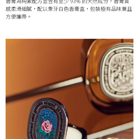
香膏為純素配方並含有至少 93% 的天然成分，香膏質
感柔滑細膩，配以象牙白色香膏盒，包裝極有品味兼且
方便攜帶。