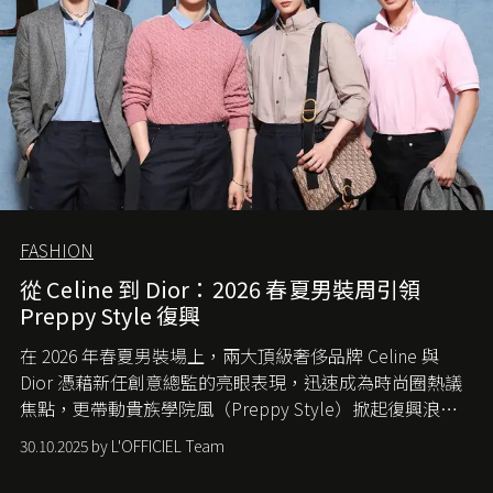
FASHION
從 Celine 到 Dior：2026 春夏男裝周引領
Preppy Style 復興
在 2026 年春夏男裝場上，兩大頂級奢侈品牌 Celine 與
Dior 憑藉新任創意總監的亮眼表現，迅速成為時尚圈熱議
焦點，更帶動貴族學院風（Preppy Style）掀起復興浪
潮，讓這股經典風格再度回到大眾視線。
30.10.2025 by L'OFFICIEL Team