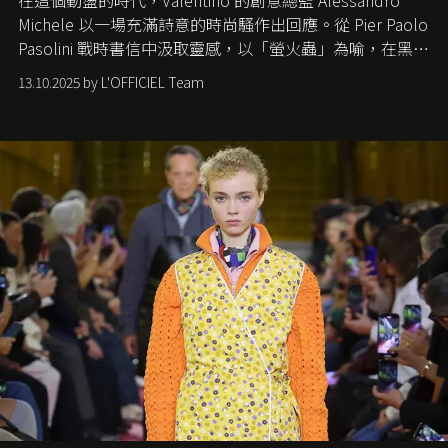
Michele
以一場充滿詩意的時尚騷作出回應。從
Pier Paolo
Pasolini
戰時書信中汲取靈感，以「螢火蟲」為喻，在黑暗
中找尋希望的微光。
13.10.2025 by L'OFFICIEL Team