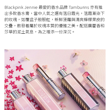
Blackpink Jennie 最愛的香水品牌 Tamburins 亦有推
出多款香水膏，當中人氣之選有落日霞光，落霞漸染下
的玫瑰，如覆盆子般​殷红，新鮮菠蘿與清爽檸檬果皮的
交疊，散發着屬於​玫瑰本質的優雅之美。配搭廣藿香和
莎草的泥土氣息，為之增添一份深沉。