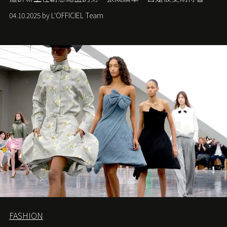
們如何各顯神通。意大利老牌 Gucci 在過去幾個季度業績
04.10.2025 by L'OFFICIEL Team
難已救回，開雲集團任命成功曾翻轉 Balenciaga 的愛將
Demna Gvasalia 接手，複製過往的成功。當時消息一出集
團市值一日蒸發 30 億美元，大眾擔心走得太前的 Demna
會忽略品牌的美學基礎，最後變成三不像。而從剛剛推出
的首作所造成的話題及關注度，我們便知道 Demna 沒這麼
簡單，一個嶄新的 Gucci 時代已經展開！
FASHION