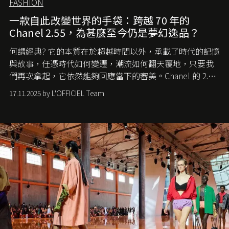
FASHION
一款自此改變世界的手袋：跨越 70 年的
Chanel 2.55，為甚麼至今仍是夢幻逸品？
何謂經典? 它的本質在於超越時間以外，承載了時代的記憶
與故事，任憑時代如何變遷，潮流如何翻天覆地，只要我
們再次拿起，它依然能夠回應當下的審美。Chanel 的 2.55
手袋更是這樣存在，自問世至今，一直有着舉足輕重的地
17.11.2025 by L'OFFICIEL Team
位。如果說每個女生的第一個夢想手袋是 Chanel，那 2.55
就是無可動搖的首選，不論70 年前還是 70 年後，大眾始終
愛它的雋永與優雅。那麼這個手袋是怎麼誕生的呢？又為
甚麼取名叫 2.55 ？今天就由《L'Officiel HK》帶你穿越流金
歲月，回顧 2.55 的誕生故事。