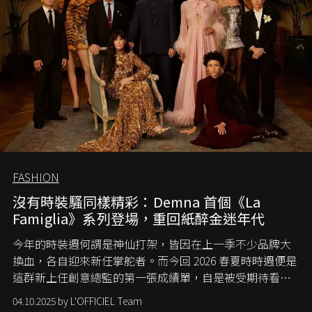
FASHION
沒有時裝騷同樣精彩：Demna 首個《La
Famiglia》系列登場，重回紙醉金迷年代
今年的時裝週何謂是神仙打架，皆因在上一季不少品牌大
換血，各自迎來新任掌舵者。而今回 2026 春夏時時週便是
這群新上任創意總監的第一張成績單，自是被受期待看他
們如何各顯神通。意大利老牌 Gucci 在過去幾個季度業績
04.10.2025 by L'OFFICIEL Team
難已救回，開雲集團任命成功曾翻轉 Balenciaga 的愛將