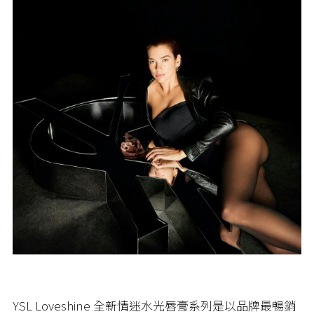
YSL Loveshine 全新情迷水光唇膏系列​是以品牌最暢銷