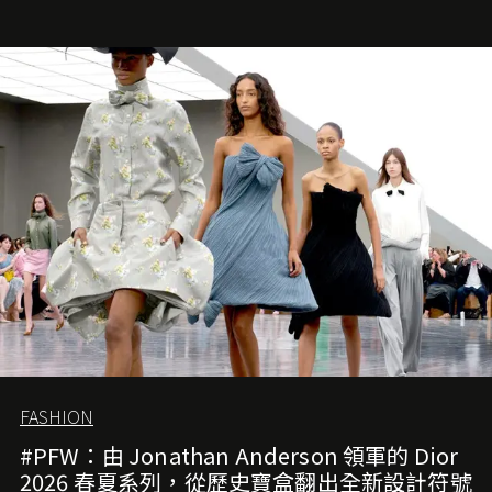
Demna Gvasalia 接手，複製過往的成功。當時消息一出集
團市值一日蒸發 30 億美元，大眾擔心走得太前的 Demna
會忽略品牌的美學基礎，最後變成三不像。而從剛剛推出
的首作所造成的話題及關注度，我們便知道 Demna 沒這麼
簡單，一個嶄新的 Gucci 時代已經展開！
FASHION
#PFW：由 Jonathan Anderson 領軍的 Dior
2026 春夏系列，從歷史寶盒翻出全新設計符號