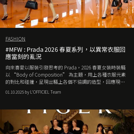
FASHION
#MFW : Prada 2026 春夏系列，以異常衣服回
應當刻的亂況
向來喜愛以服裝引發思考的 Prada，2026 春夏女裝時裝騷
以 “Body of Composition” 為主題，用上各種衣服元素
的對比和碰撞，呈現出騷上各個不協調的造型，回應現今
社會各種資訊、文化超載的現象。
01.10.2025 by L'OFFICIEL Team