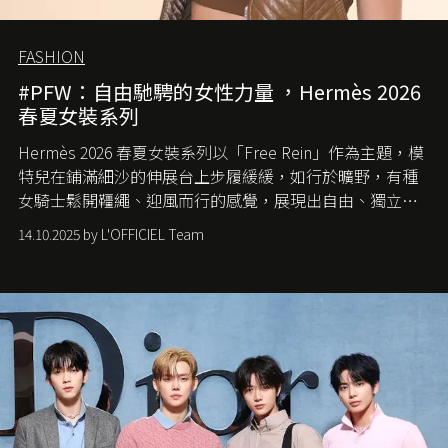
FASHION
#PFW：自由馳騁的女性力量 ，Hermès 2026
春夏女裝系列
Hermès 2026 春夏女裝系列以「Free Rein」作為主題，模
特兒在鋪滿細沙的伸展台上步履緩緩，如行於曠野，有種
女騎士鬆開韁繩、迎風而行的感覺，展現出自由、獨立與
從容的態度。
14.10.2025 by L'OFFICIEL Team