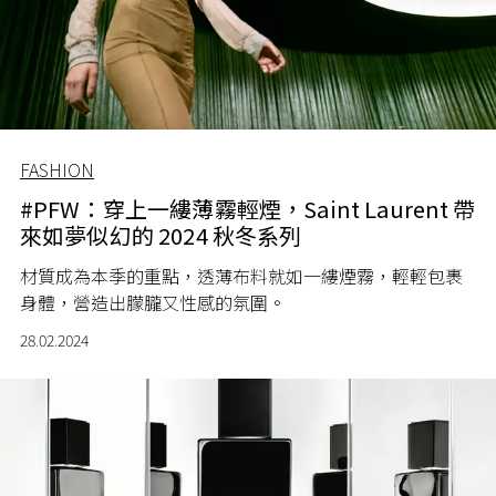
FASHION
#PFW：穿上一縷薄霧輕煙，Saint Laurent 帶
來如夢似幻的 2024 秋冬系列
材質成為本季的重點，透薄布料就如一縷煙霧，輕輕包裹
身體，營造出朦朧又性感的氛圍。
28.02.2024