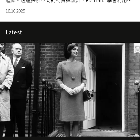
飾設計來表達自己。後來回到日本，成立了自家品牌
16.10.2025
RIEFE JEWELLERY，甚至有幸獲得山本耀司邀請合作。
Latest