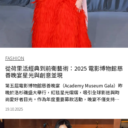
FASHION
從荷里活經典到前衛藝術：2025 電影博物館慈
善晚宴星光與創意並現
第五屆電影博物館慈善晚宴（Academy Museum Gala）昨
晚於洛杉磯盛大舉行，紅毯星光熠熠，吸引全球影迷與時
尚愛好者目光。作為年度重要募款活動，晚宴不僅支持電
影藝術保存及公共教育計劃，亦成為電影與時尚交織的年
19.10.2025
度盛事。