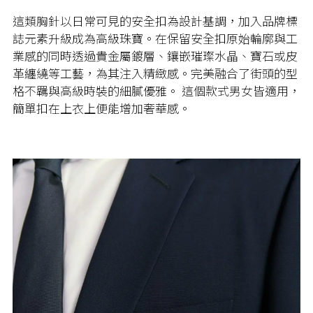
這類胸針以日常可見的安全扣為設計基調，加入品牌標
誌元素升級成為高級珠寶。在保留安全扣原始輪廓與工
業感的同時透過貴金屬鍍層、鑲嵌璀璨水晶、寶石或皮
革纏繞等工藝，為其注入精緻感。完美融合了街頭的型
格不羈與高級時裝的細膩優雅。 這個款式男女皆適用，
簡單扣在上衣上便能增加奢華感。