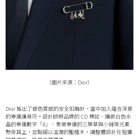
（圖片來源：Dior）
Dior 推出了銀色質感的安全扣胸針，當中加入蘊含深意
的幸運護身符。設計師將品牌的 CD 標誌、鑲嵌白色水
晶的幸運數字「8」、象徵幸運的三葉草與小錘等元素
懸掛其上，並點綴以溫潤的聖檀木，讓整體設計在粗獷