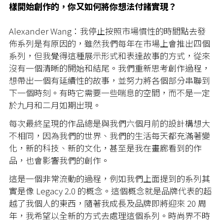
樣開始創作的，你又如何將你想法付諸實現？
Alexander Wang：我停止按照市場慣性的時間點去發
佈系列是有原因的，雖然我們每年在市場上會推出四個
系列，但我覺得這種展示形式和表達故事的方式，從來
沒有一個清晰的開始和結尾。我們重新思考創作過程，
想帶出一個有延續性的故事，並努力將各個部分串聯到
下一個時刻。有時它需要一些喘息的空間，而不是一定
於九月和二月如期出現。
每次最終呈現的作品總是與我們六個月前的設計構想大
不相同，因為我們的世界、我們的生活每天都充滿著變
化，新的科技、新的文化，甚至是我在畫廊看到的作
品，也會影響我們的創作。
這是一個非常流動的過程，例如我們上面提到的系列其
實是像 Legacy 2.0 的概念。這個概念就是品牌代表的超
越了我個人的東西，隨著我成長及品牌即將迎來 20 周
年，我希望以全新的方式去處理這個系列。時尚界不時