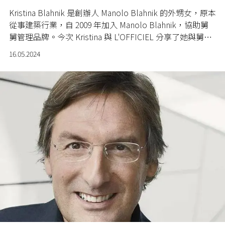
Kristina Blahnik 是創辦人 Manolo Blahnik 的外甥女，原本
從事建築行業，自 2009 年加入 Manolo Blahnik，協助舅
舅管理品牌。今次 Kristina 與 L'OFFICIEL 分享了她與舅舅
之間的回憶，還有品牌定位，甚至是她私下最愛著用的鞋
16.05.2024
款。