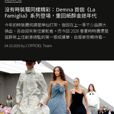
FASHION
沒有時裝騷同樣精彩：Demna 首個《La
Famiglia》系列登場，重回紙醉金迷年代
今年的時裝週何謂是神仙打架，皆因在上一季不少品牌大
換血，各自迎來新任掌舵者。而今回 2026 春夏時時週便是
這群新上任創意總監的第一張成績單，自是被受期待看他
們如何各顯神通。意大利老牌 Gucci 在過去幾個季度業績
04.10.2025 by L'OFFICIEL Team
難已救回，開雲集團任命成功曾翻轉 Balenciaga 的愛將
Demna Gvasalia 接手，複製過往的成功。當時消息一出集
團市值一日蒸發 30 億美元，大眾擔心走得太前的 Demna
會忽略品牌的美學基礎，最後變成三不像。而從剛剛推出
的首作所造成的話題及關注度，我們便知道 Demna 沒這麼
簡單，一個嶄新的 Gucci 時代已經展開！