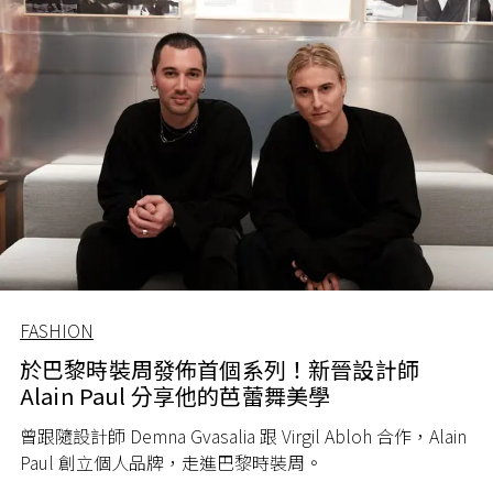
FASHION
於巴黎時裝周發佈首個系列！新晉設計師
Alain Paul 分享他的芭蕾舞美學
曾跟隨設計師
Demna Gvasalia
跟
Virgil Abloh
合作，
Alain
Paul
創立個人品牌，走進巴黎時裝周。