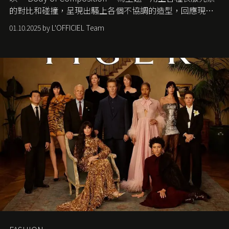
的對比和碰撞，呈現出騷上各個不協調的造型，回應現今
社會各種資訊、文化超載的現象。
01.10.2025 by L'OFFICIEL Team