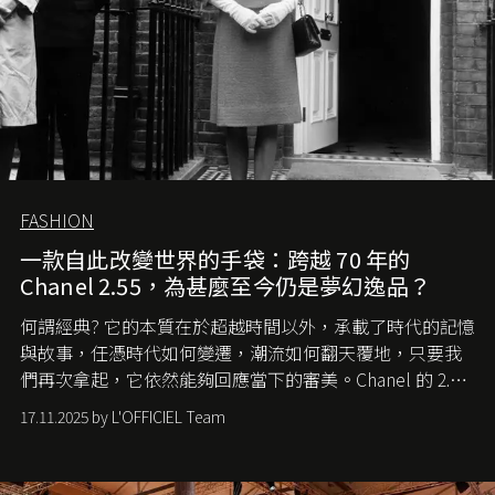
FASHION
一款自此改變世界的手袋：跨越 70 年的
Chanel 2.55，為甚麼至今仍是夢幻逸品？
何謂經典? 它的本質在於超越時間以外，承載了時代的記憶
與故事，任憑時代如何變遷，潮流如何翻天覆地，只要我
們再次拿起，它依然能夠回應當下的審美。Chanel 的 2.55
手袋更是這樣存在，自問世至今，一直有着舉足輕重的地
17.11.2025 by L'OFFICIEL Team
位。如果說每個女生的第一個夢想手袋是 Chanel，那 2.55
就是無可動搖的首選，不論70 年前還是 70 年後，大眾始終
愛它的雋永與優雅。那麼這個手袋是怎麼誕生的呢？又為