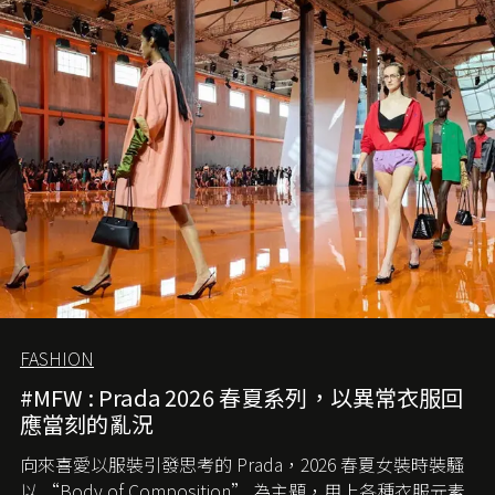
甚麼取名叫 2.55 ？今天就由《L'Officiel HK》帶你穿越流金
歲月，回顧 2.55 的誕生故事。
FASHION
#MFW : Prada 2026 春夏系列，以異常衣服回
應當刻的亂況
向來喜愛以服裝引發思考的 Prada，2026 春夏女裝時裝騷
以 “Body of Composition” 為主題，用上各種衣服元素