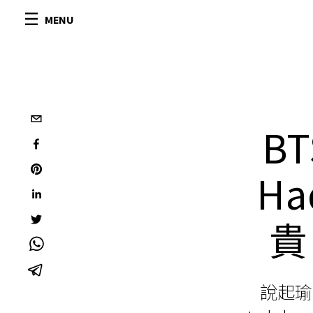
MENU
BT
H
貴
說起瑜