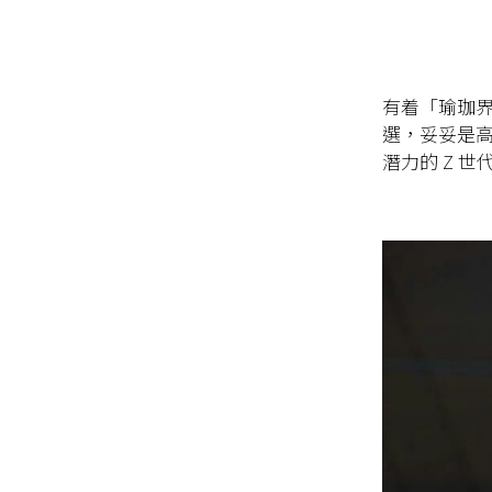
有着「瑜珈界
選，妥妥是高端
潛力的 Z 世