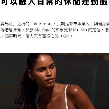
可以融入日常的休閒運動服
愛馬仕」之稱的 Lululemon ，長期是都市專業人士與健身
階層象徵。那麼 Alo Yoga 的形象更似 Miu Miu 的定位
代，這群時尚、活力又有富個性的 It Girl。