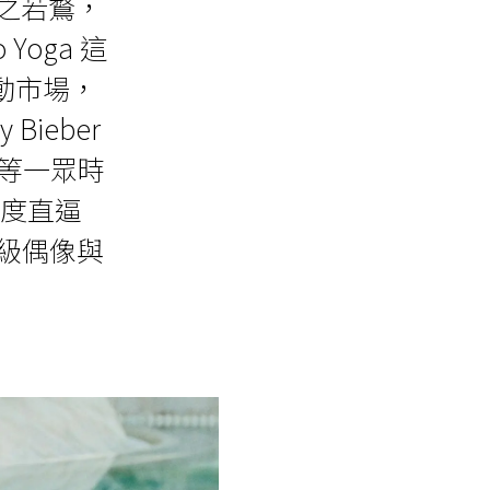
趨之若鶩，
 Yoga 這
動市場，
Bieber
na 等一眾時
程度直逼
引頂級偶像與