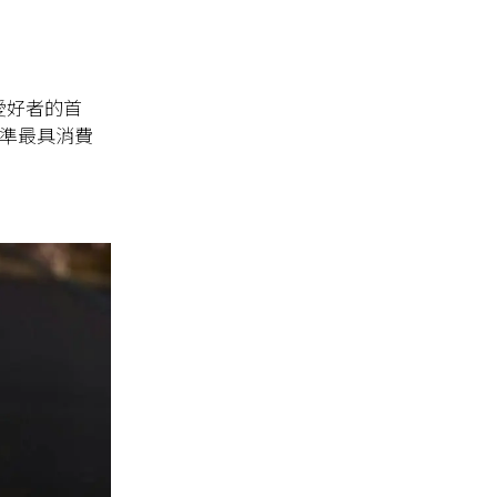
愛好者的首
，瞄準最具消費