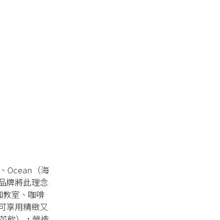
）、Ocean（海
品牌將此理念
瑜伽教室、咖啡
可享用精緻又
發酵茶飲），營造