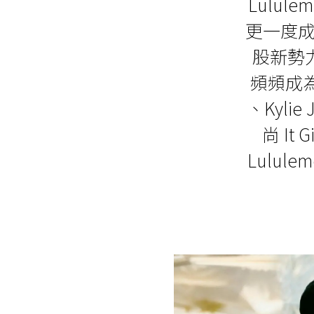
Lulu
更一度成為 
股新勢
頻頻成為街
、Kylie
尚 I
Lulul