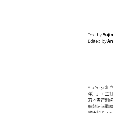
Text by
Yuji
Edited by
An
Alo Yoga
洋）」，主
落地實行到線
廳與時尚體
健康的 Stu