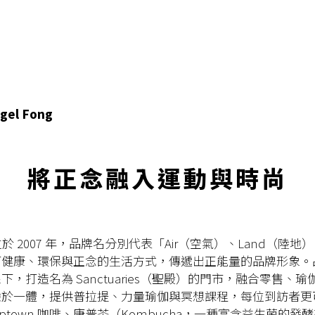
n
gel Fong
將正念融入運動與時尚
 創立於 2007 年，品牌名分別代表「Air（空氣）、Land（陸地
打健康、環保與正念的生活方式，傳遞出正能量的品牌形象。
下，打造名為 Sanctuaries（聖殿）的門市，融合零售、
驗於一體，提供普拉提、力量瑜伽與冥想課程，每位到訪者更
mptown 咖啡、康普茶（Kombucha，一種富含益生菌的