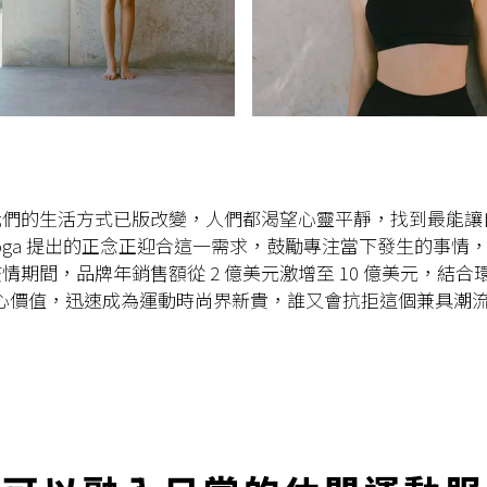
我們的生活方式已版改變，人們都渴望心靈平靜，找到最能讓
o Yoga 提出的正念正迎合這一需求，鼓勵專注當下發生的事情
情期間，品牌年銷售額從 2 億美元激增至 10 億美元，結合
s 核心價值，迅速成為運動時尚界新貴，誰又會抗拒這個兼具潮流與 