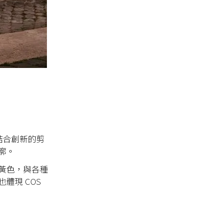
列結合創新的剪
廓。
黃色，與各種
體現 COS