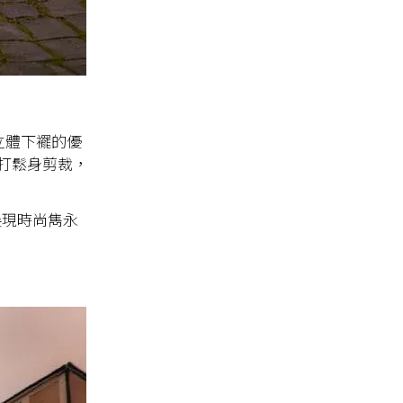
立體下襬的優
打鬆身剪裁，
，展現時尚雋永