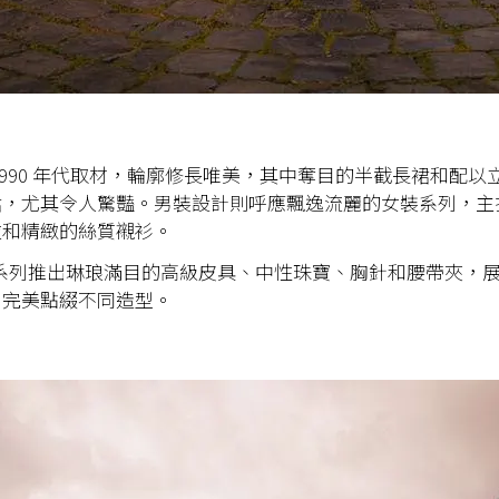
1990 年代取材，輪廓修長唯美，其中奪目的半截長裙和配以
裙，尤其令人驚豔。男裝設計則呼應飄逸流麗的女裝系列，主
衣和精緻的絲質襯衫。
elier 系列推出琳琅滿目的高級皮具、中性珠寶、胸針和腰帶夾
，完美點綴不同造型。