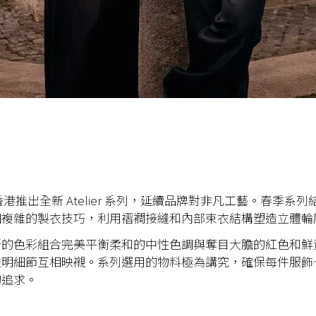
香港推出全新 Atelier 系列，延續品牌對非凡工藝。春季系
細複雜的製衣技巧，利用褶襇接縫和內部束衣結構塑造立體輪
新的色彩組合完美平衡柔和的中性色調與奪目大膽的紅色和鮮
明細節互相映襯。系列選用的物料極為講究，確保每件服飾也
的追求。