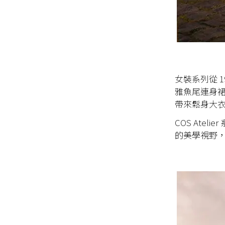
女裝系列從 
雅魚尾連身
帶來鬆身大
COS At
的美學視野