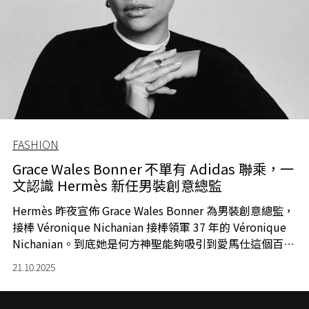
FASHION
Grace Wales Bonner 不單有 Adidas 聯乘，一
文認識 Hermès 新任男裝創意總監
Hermès 昨夜宣佈 Grace Wales Bonner 為男裝創意總監，
接棒 Véronique Nichanian 接棒領軍 37 年的 Véronique
Nichanian。到底她是何方神聖能夠吸引到愛馬仕這個百年
品牌的垂青，又能讓一眾時裝人心悅誠服？或許這正是好
21.10.2025
機會讓我們再次認識炙手可熱的設計師，除了廣受追捧的
Adidas 聯乘外，還有甚麼豐功偉績？