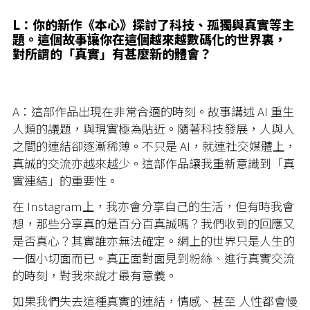
L：
你的新作《本心》探討了科技、孤獨與真實等主
題。這個故事讓你在這個越來越數碼化的世界裏，
對所謂的「真實」有甚麼新的體會？
A：
這部作品出現在非常合適的時刻。故事講述 AI 重生
人類的議題，與現實極為貼近。隨著科技發展，人與人
之間的連結卻逐漸稀薄。不只是 AI，就連社交媒體上，
真誠的交流亦越來越少。這部作品讓我重新意識到「真
實連結」的重要性。
在 Instagram上，我亦會分享自己的生活，但有時我會
想，那些分享真的是百分百真誠嗎？我們收到的回應又
是否真心？其實誰亦無法確定。網上的世界只是人生的
一個小切面而已。真正面對面見到粉絲、進行真實交流
的時刻，對我來說才最有意義。
如果我們失去這種真實的連結，情感、甚至 人性都會慢