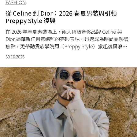
FASHION
從 Celine 到 Dior：2026 春夏男裝周引領
Preppy Style 復興
在 2026 年春夏男裝場上，兩大頂級奢侈品牌 Celine 與
Dior 憑藉新任創意總監的亮眼表現，迅速成為時尚圈熱議
焦點，更帶動貴族學院風（Preppy Style）掀起復興浪
潮，讓這股經典風格再度回到大眾視線。
30.10.2025