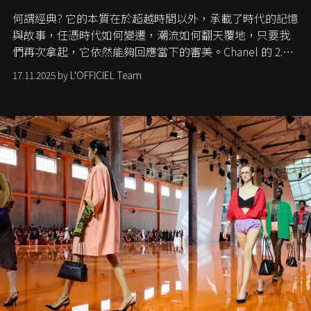
何謂經典? 它的本質在於超越時間以外，承載了時代的記憶
與故事，任憑時代如何變遷，潮流如何翻天覆地，只要我
們再次拿起，它依然能夠回應當下的審美。Chanel 的 2.55
手袋更是這樣存在，自問世至今，一直有着舉足輕重的地
17.11.2025 by L'OFFICIEL Team
位。如果說每個女生的第一個夢想手袋是 Chanel，那 2.55
就是無可動搖的首選，不論70 年前還是 70 年後，大眾始終
愛它的雋永與優雅。那麼這個手袋是怎麼誕生的呢？又為
甚麼取名叫 2.55 ？今天就由《L'Officiel HK》帶你穿越流金
歲月，回顧 2.55 的誕生故事。