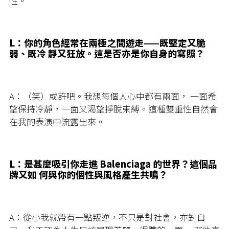
性。
L：
你的角色經常在兩極之間遊走——既堅定又脆
弱、既冷 靜又狂放。這是否亦是你自身的寫照？
A：（
笑）或許吧。我想每個人心中都有兩面， 一面希
望保持冷靜，一面又渴望掙脫束縛。這種雙重性自然會
在我的表演中流露出來。
L：
是甚麼吸引你走進 Balenciaga 的世界？這個品
牌又如 何與你的個性與風格產生共鳴？
A：
從小我就帶有一點叛逆，不只是對社會，亦對自