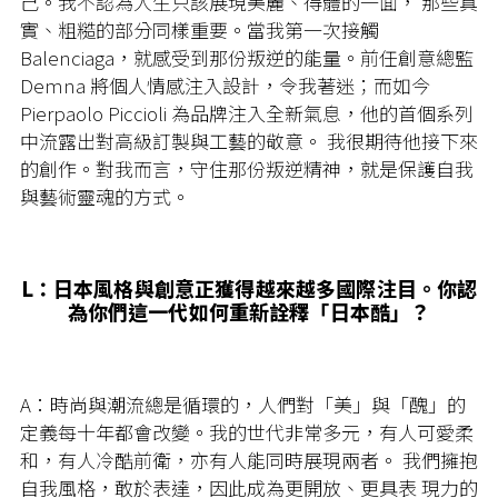
己。我不認為人生只該展現美麗、得體的一面， 那些真
實、粗糙的部分同樣重要。當我第一次接觸
Balenciaga，就感受到那份叛逆的能量。前任創意總監
Demna 將個人情感注入設計，令我著迷；而如今
Pierpaolo Piccioli 為品牌注入全新氣息，他的首個系列
中流露出對高級訂製與工藝的敬意。 我很期待他接下來
的創作。對我而言，守住那份叛逆精神，就是保護自我
與藝術靈魂的方式。
L：日本風格與創意正獲得越來越多國際注目。你認
為你們這一代如何重新詮釋「日本酷」？
A：
時尚與潮流總是循環的，人們對「美」與「醜」的
定義每十年都會改變。我的世代非常多元，有人
可愛柔
和，有人冷酷前衛，亦有人能同時展現兩者。 我們擁抱
自我風格，敢於表達，因此成為更開放、更具表 現力的