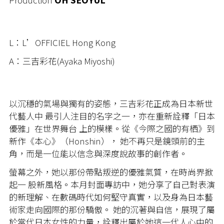
L：L’OFFICIEL Hong Kong
A：三吉彩花(Ayaka Miyoshi)
以沉穩的氣場與獨有的姿態，三吉彩花正成為日本新世
代藝人中 最引人注目的名字之一，亦在重新詮釋「日本
優雅」在世界舞台 上的模樣。從《今際之國的有栖》到
新作《本心》（Honshin）， 她不再只是鏡頭前的主
角，而是一位能以信念與深度說故事的創作者。
螢幕之外，她以那份帶點叛逆的優雅氣質，在時尚界掀
起一 股新風格。本月封面專訪中，她分享了自己對表演
的新理解、在數碼時代如何堅守真實，以及身為日本藝
術家走向國際的那份驕傲。 她的沉著與自信，展現了屬
於當代日本女性的力量，詮釋出屬於她這一代人心中的