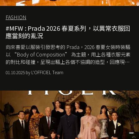
FASHION
#MFW : Prada 2026 春夏系列，以異常衣服回
應當刻的亂況
向來喜愛以服裝引發思考的 Prada，2026 春夏女裝時裝騷
以 “Body of Composition” 為主題，用上各種衣服元素
的對比和碰撞，呈現出騷上各個不協調的造型，回應現今
社會各種資訊、文化超載的現象。
01.10.2025 by L'OFFICIEL Team