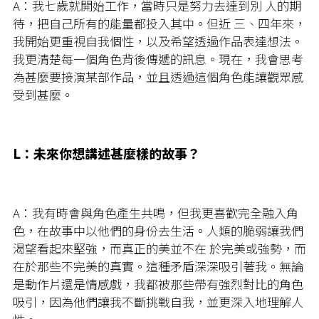
A：
我七歲就開始工作，當時只是努力去達到別 人的期
待，把自己所有的能量都投入其中。但近 三、四年來，
我開始更重視自我個性，以及希望透過作品表達想法。
我更清楚每一個角色背後傳遞的訊息。現在，我會思考
為甚麼要接演某部作品，並且透過這個角色能讓觀眾感
受到甚麼。
L：
未來你想講述甚麼樣的故事？
A：
我有時會與角色產生共鳴，但我更喜歡完全融入角
色，在故事中以他們的身份去生活。人類的脆弱讓我們
渴望看起來堅強，而真正的美並不在 於完美或強勢，而
在於那些不完美的真實。這種矛盾深深吸引著我。無論
是動作片還是情感戲，我都被那些帶有強烈對比的角色
吸引，因為他們讓我不斷挑戰自我，並更深入地理解人