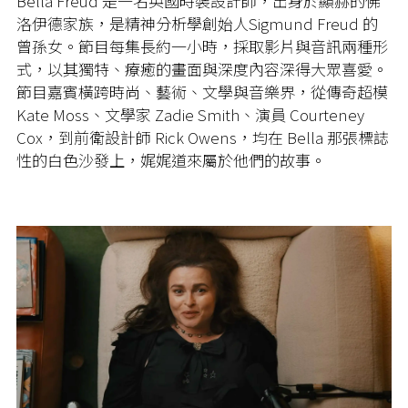
Bella Freud
是一名英國時裝設計師，出身於顯赫的佛
洛伊德家族，是精神分析學創始人
Sigmund Freud
的
曾孫女。節目每集長約一小時，採取影片與音訊兩種形
式，以其獨特、療癒的畫面與深度內容深得大眾喜愛。
節目嘉賓橫跨時尚、藝術、文學與音樂界，從傳奇超模
Kate Moss
、文學家
Zadie Smith
、演員
Courteney
Cox
，到前衛設計師
Rick Owens
，均在
Bella
那張標誌
性的白色沙發上，娓娓道來屬於他們的故事。