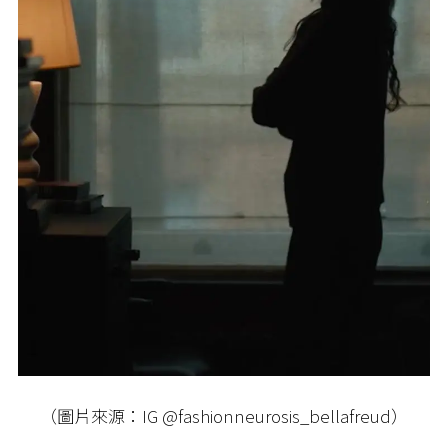
（圖片來源：IG @fashionneurosis_bellafreud）