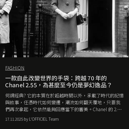
FASHION
一款自此改變世界的手袋：跨越 70 年的
Chanel 2.55，為甚麼至今仍是夢幻逸品？
何謂經典? 它的本質在於超越時間以外，承載了時代的記憶
與故事，任憑時代如何變遷，潮流如何翻天覆地，只要我
們再次拿起，它依然能夠回應當下的審美。Chanel 的 2.55
手袋更是這樣存在，自問世至今，一直有着舉足輕重的地
17.11.2025 by L'OFFICIEL Team
位。如果說每個女生的第一個夢想手袋是 Chanel，那 2.55