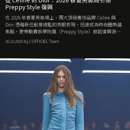
Preppy Style 復興
在 2026 年春夏男裝場上，兩大頂級奢侈品牌 Celine 與
Dior 憑藉新任創意總監的亮眼表現，迅速成為時尚圈熱議
焦點，更帶動貴族學院風（Preppy Style）掀起復興浪
潮，讓這股經典風格再度回到大眾視線。
30.10.2025 by L'OFFICIEL Team