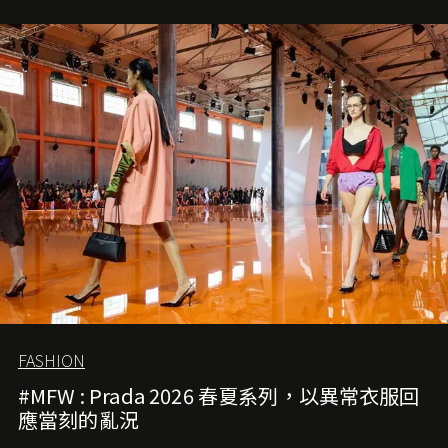
就是無可動搖的首選，不論70 年前還是 70 年後，大眾始終
愛它的雋永與優雅。那麼這個手袋是怎麼誕生的呢？又為
甚麼取名叫 2.55 ？今天就由《L'Officiel HK》帶你穿越流金
歲月，回顧 2.55 的誕生故事。
FASHION
#MFW : Prada 2026 春夏系列，以異常衣服回
應當刻的亂況