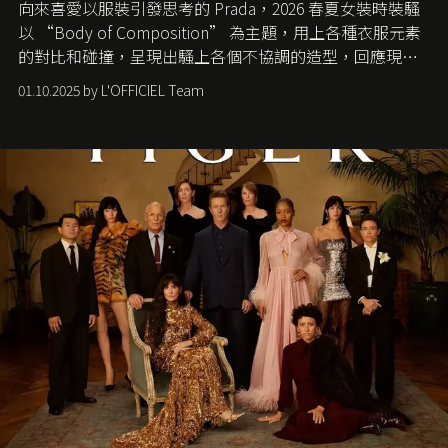
向來喜愛以服裝引發思考的 Prada，2026 春夏女裝時裝騷
以 “Body of Composition” 為主題，用上各種衣服元素
的對比和碰撞，呈現出騷上各個不協調的造型，回應現今
社會各種資訊、文化超載的現象。
01.10.2025 by L'OFFICIEL Team