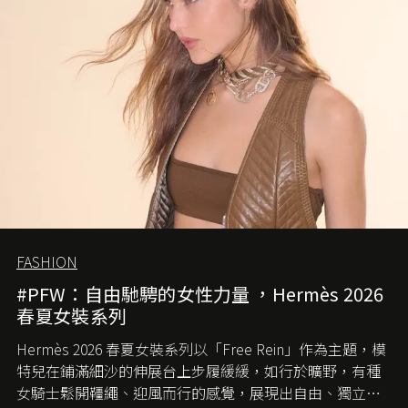
FASHION
#PFW：自由馳騁的女性力量 ，Hermès 2026
春夏女裝系列
Hermès 2026 春夏女裝系列以「Free Rein」作為主題，模
特兒在鋪滿細沙的伸展台上步履緩緩，如行於曠野，有種
女騎士鬆開韁繩、迎風而行的感覺，展現出自由、獨立與