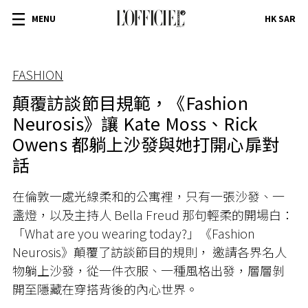
MENU
HK SAR
FASHION
顛覆訪談節目規範，《Fashion
Neurosis》讓 Kate Moss、Rick
Owens 都躺上沙發與她打開心扉對
話
在倫敦一處光線柔和的公寓裡，只有一張沙發、一
盞燈，以及主持人
Bella Freud
那句輕柔的開場白：
「What are you wearing today?」《
Fashion
Neurosis
》顛覆了訪談節目的規則， 邀請各界名人
物躺上沙發，從一件衣服、一種風格出發，層層剝
開至隱藏在穿搭背後的內心世界。