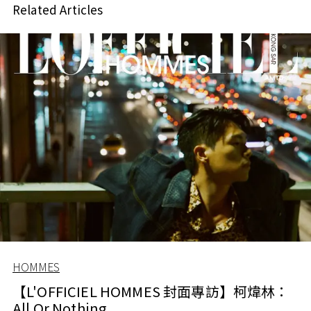
Related Articles
HOMMES
【L'OFFICIEL HOMMES 封面專訪】柯煒林：
All Or Nothing