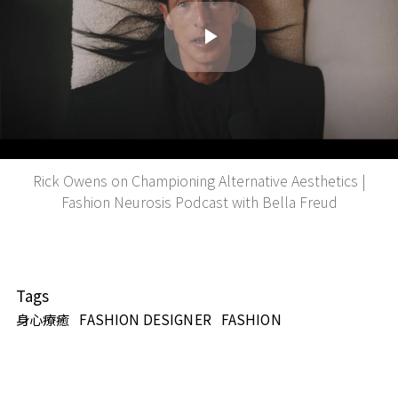
Play
Video
Rick Owens on Championing Alternative Aesthetics |
Fashion Neurosis Podcast with Bella Freud
Tags
身心療癒
FASHION DESIGNER
FASHION