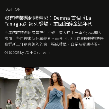
FASHION
沒有時裝騷同樣精彩：Demna 首個《La
Famiglia》系列登場，重回紙醉金迷年代
今年的時裝週何謂是神仙打架，皆因在上一季不少品牌大
換血，各自迎來新任掌舵者。而今回 2026 春夏時時週便是
這群新上任創意總監的第一張成績單，自是被受期待看他
們如何各顯神通。意大利老牌 Gucci 在過去幾個季度業績
04.10.2025 by L'OFFICIEL Team
難已救回，開雲集團任命成功曾翻轉 Balenciaga 的愛將
Demna Gvasalia 接手，複製過往的成功。當時消息一出集
團市值一日蒸發 30 億美元，大眾擔心走得太前的 Demna
會忽略品牌的美學基礎，最後變成三不像。而從剛剛推出
的首作所造成的話題及關注度，我們便知道 Demna 沒這麼
簡單，一個嶄新的 Gucci 時代已經展開！