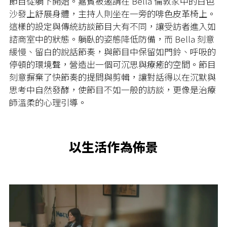
節目從躺下開始。嘉賓被邀請在
Bella
倫敦家中的白色
沙發上舒展身體，主持人則坐在一旁的啡色皮革椅上。
這樣的設定與傳統訪談節目大有不同，讓受訪者進入如
諮商室中的狀態。躺臥的姿態降低防備，而
Bella
刻意
緩慢、留白的說話節奏，與節目中保留如門鈴、呼吸的
停頓的環境聲，營造出一個可沉思與療癒的空間。節目
刻意摒棄了快節奏的提問與剪輯，讓對話得以在沉默與
思考中自然發酵，使節目不如一般的訪談，更像是治療
師溫柔的心理引導。
以生活作為佈景