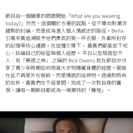
節目由一個簡單的問題開始「
What are you wearing
today?
」然而，這個關於衣著的起點，從不導向對潮流
趨勢的討論，而是成為潛入個人情感史的路徑。
Bella
引導來賓追溯賦予他們勇氣的第一件衣服、外套所封存
的記憶等核心議題。在這種引導下，
嘉賓們都能放下戒
心，談論自己的秘密與個人經歷。
平日以型格造型示
人、有「哥德之神」
之稱的
Rick Owens
就在節目中分
享了青少年時期如何用寬大衣物隱藏身體的經歷。服裝
在此不再是外在裝飾，而是情感的延伸物。透過對時尚
的剖析，嘉賓們在不經意間，完成了一次對自身的審
視，讓每一期節目都成為一場獨特的「療程」。