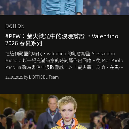
FASHION
#PFW：螢火微光中的浪漫辯證 ，Valentino
2026 春夏系列
在這個動盪的時代，
Valentino
的創意總監
Alessandro
Michele
以一場充滿詩意的時尚騷作出回應。從
Pier Paolo
Pasolini
戰時書信中汲取靈感，以「螢火蟲」為喻，在黑暗
中找尋希望的微光。
13.10.2025 by L'OFFICIEL Team