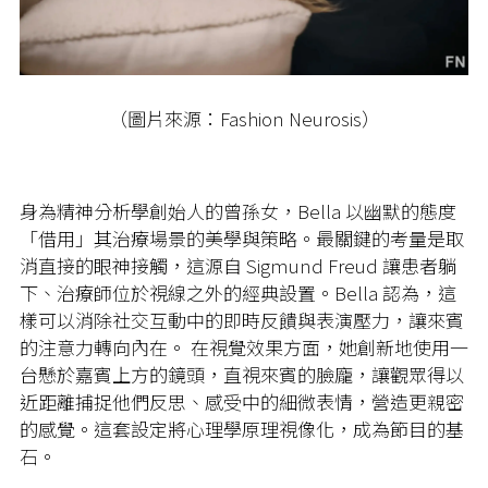
（圖片來源：Fashion Neurosis）
身為精神分析學創始人的曾孫女，
Bella
以幽默的態度
「借用」其治療場景的美學與策略。最關鍵的考量是取
消直接的眼神接觸，這源自
Sigmund Freud
讓患者躺
下、治療師位於視線之外的經典設置。
Bella
認為，這
樣可以消除社交互動中的即時反饋與表演壓力，讓來賓
的注意力轉向內在。
在視覺效果方面，她創新地使用一
台懸於嘉賓上方的鏡頭，直視來賓的臉龐，讓觀眾得以
近距離捕捉他們反思、感受中的細微表情，營造更親密
的感覺。這套設定將心理學原理視像化，成為節目的基
石。