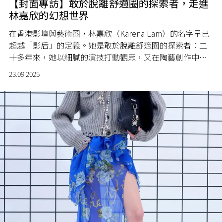
【封面專訪】敢於脫離舒適圈的探索者，走進
林嘉欣的幻想世界
在香港影壇與藝術圈，林嘉欣（Karena Lam）的名字早已
超越「影后」的定義。她是敢於脫離舒適圈的探索者：二
十多年來，她以細膩的演技打動觀眾，又在陶藝創作中擁
抱未知與火焰。這一次，我們在專訪中遇見一個不設限的
23.09.2025
林嘉欣——她談到首次挑戰不討喜角色的快感、在多重文化
語境間游走的自如，以及如何在手機以外的世界，重新發
現靈感與幻想。