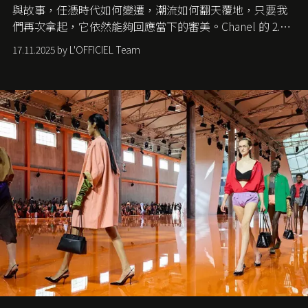
與故事，任憑時代如何變遷，潮流如何翻天覆地，只要我
們再次拿起，它依然能夠回應當下的審美。Chanel 的 2.55
手袋更是這樣存在，自問世至今，一直有着舉足輕重的地
17.11.2025 by L'OFFICIEL Team
位。如果說每個女生的第一個夢想手袋是 Chanel，那 2.55
就是無可動搖的首選，不論70 年前還是 70 年後，大眾始終
愛它的雋永與優雅。那麼這個手袋是怎麼誕生的呢？又為
甚麼取名叫 2.55 ？今天就由《L'Officiel HK》帶你穿越流金
歲月，回顧 2.55 的誕生故事。