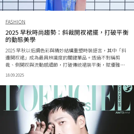
FASHION
2025 早秋時尚趨勢：斜裁開衩裙擺，打破平衡
的動態美學
2025 早秋以低調色彩與精妙結構重塑時裝語言，其中「斜
邊開衩裙」成為最具辨識度的關鍵單品。透過不對稱剪
裁、側開衩與流動感細節，打破傳統裙裝平衡，賦優雅一
抹不羈張力。
18.09.2025