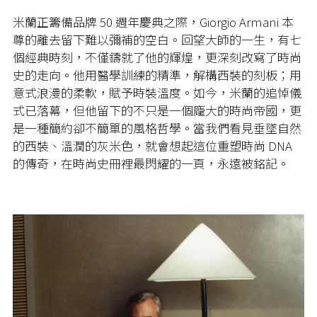
米蘭正籌備品牌 50 週年慶典之際，Giorgio Armani 本
尊的離去留下難以彌補的空白。回望大師的一生，有七
個經典時刻，不僅鑄就了他的輝煌，更深刻改寫了時尚
史的走向。他用醫學訓練的精準，解構西裝的刻板；用
意式浪漫的柔軟，賦予時裝溫度。如今，米蘭的追悼儀
式已落幕，但他留下的不只是一個龐大的時尚帝國，更
是一種簡約卻不簡單的風格哲學。當我們看見垂墜自然
的西裝、溫潤的灰米色，就會想起這位重塑時尚 DNA
的傳奇，在時尚史冊裡最閃耀的一頁，永遠被銘記。