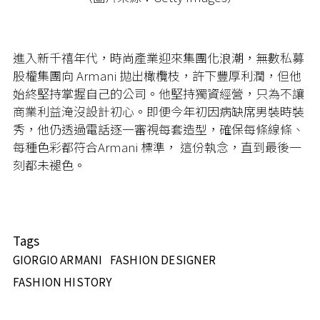
進入新千禧年代，時尚產業迎來集團化浪潮，無數私募
股權集團向 Armani 拋出橄欖枝，許下豐厚利潤，但他
始終堅持掌握自己的公司。他堅持獨資經營，只為不讓
商業利益淹沒設計初心。即便今年初因病缺席男裝時裝
秀，他仍透過電話逐一審視每套造型，確保每條線條、
每種色彩都符合Armani 標準， 這份執念，直到最後一
刻都未褪色。
Tags
GIORGIO ARMANI
FASHION DESIGNER
FASHION HISTORY