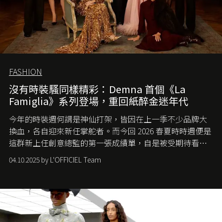
FASHION
沒有時裝騷同樣精彩：Demna 首個《La
Famiglia》系列登場，重回紙醉金迷年代
今年的時裝週何謂是神仙打架，皆因在上一季不少品牌大
換血，各自迎來新任掌舵者。而今回 2026 春夏時時週便是
這群新上任創意總監的第一張成績單，自是被受期待看他
們如何各顯神通。意大利老牌 Gucci 在過去幾個季度業績
04.10.2025 by L'OFFICIEL Team
難已救回，開雲集團任命成功曾翻轉 Balenciaga 的愛將
Demna Gvasalia 接手，複製過往的成功。當時消息一出集
團市值一日蒸發 30 億美元，大眾擔心走得太前的 Demna
會忽略品牌的美學基礎，最後變成三不像。而從剛剛推出
的首作所造成的話題及關注度，我們便知道 Demna 沒這麼