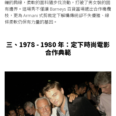
繃的肩線，柔軟的面料隨步伐流動，打破了男女裝的固
有邊界。這場秀不僅讓 Barneys 百貨當場遞出合作橄欖
枝，更為 Armani 式剪裁定下解構傳統卻不失優雅、線
條柔軟仍保有力量的基因。
三、1978 - 1980 年：定下時尚電影
合作典範