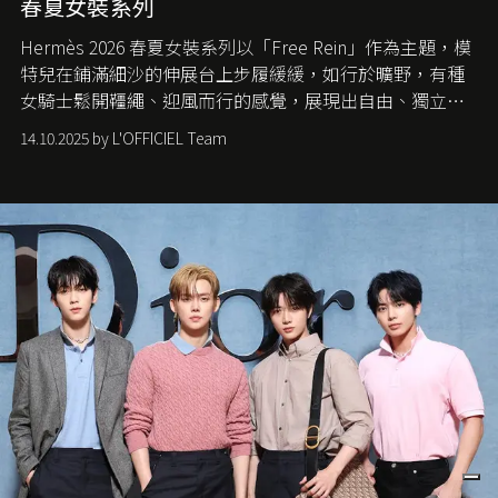
春夏女裝系列
Hermès 2026 春夏女裝系列以「Free Rein」作為主題，模
特兒在鋪滿細沙的伸展台上步履緩緩，如行於曠野，有種
女騎士鬆開韁繩、迎風而行的感覺，展現出自由、獨立與
從容的態度。
14.10.2025 by L'OFFICIEL Team