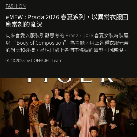
FASHION
#MFW : Prada 2026 春夏系列，以異常衣服回
應當刻的亂況
向來喜愛以服裝引發思考的 Prada，2026 春夏女裝時裝騷
以 “Body of Composition” 為主題，用上各種衣服元素
的對比和碰撞，呈現出騷上各個不協調的造型，回應現今
社會各種資訊、文化超載的現象。
01.10.2025 by L'OFFICIEL Team