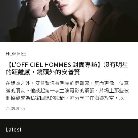
HOMMES
【L'OFFICIEL HOMMES 封面專訪】沒有明星
的距離感，鏡頭外的安普賢
在鏡頭之外，安普賢沒有明星的距離感，反而更像一位真
誠的朋友。他談起第一次主演電影的緊張、片場上那些被
刪掉卻成為私密回憶的瞬間，亦分享了在海邊放空，以及
在角色間尋找挑戰的心情。從《梨泰院 Class》(Itaewon
21.09.2025
Class) 中那個讓人又愛又恨的反派，到《以吾之名》(My
Name) 中令人震撼的轉折，那些角色彷彿替那段時光留下
了獨特的烙印。
Latest