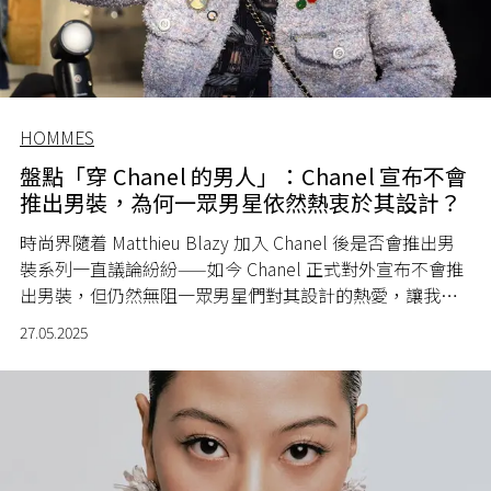
HOMMES
盤點「穿 Chanel 的男人」：Chanel 宣布不會
推出男裝，為何一眾男星依然熱衷於其設計？
時尚界隨着 Matthieu Blazy 加入 Chanel 後是否會推出男
裝系列一直議論紛紛——如今 Chanel 正式對外宣布不會推
出男裝，但仍然無阻一眾男星們對其設計的熱愛，讓我們
回顧那些「穿 Chanel 的男人們」，如何以自己的方式演繹
27.05.2025
出男裝造型。