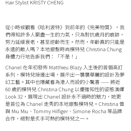
Hair Stylist KRISTY CHENG
從小時候觀看《哈利波特》到前年的《完美物質》，我
們得知許多人窮盡一生的力氣，只為對抗歲月的痕跡，
努力延緩衰老，甚至逆齡而生。然而，年齡真的只能是
永遠的敵人嗎？本地銀髮時尚模特兒 Christina Chung
身體力行地告訴我們：「不是！」
Chanel 在年初發佈 Matthieu Blazy 入主後的首個高訂
系列，模特兒接連出場，展示出一襲襲華麗的設計及夢
幻工藝。其中也隱藏着為港人而設的小驚喜 —— 將近
60 歲的模特兒 Christina Chung 以優雅知性的姿態演繹
Look 32，展現出 Chanel 設計永不過時的魅力，她更
是首位為 Chanel 走秀的本地銀髮模特兒。Christina 曾
與 Miu Miu、Tommy Hilfiger、Simone Rocha 等品牌
合作，絕對是炙手可熱的模特兒之一。