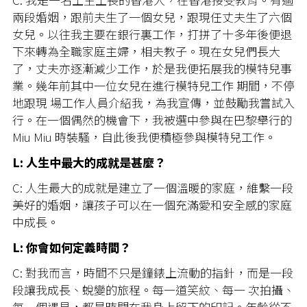
兩段婚姻，跟前夫生了一個女兒，跟現任丈夫生了六個
女兒。以往我主要在銀行裏工作，打拼了十多年後便退
下來轉為全職家庭主婦，相夫教子。現在女兒們長大
了，丈夫亦逐漸減少工作，於是我便拓展我的模特兒事
業。幾年前其中一位女兒在進行模特兒工作 期間，不停
地跟現 場工作人員介紹我，為我宣傳，並鼓勵我嘗試入
行。在一個偶然的機會下，我被選中參與在巴黎舉行的
Miu Miu 時裝騷，自此後我便積極參與模特兒工作。
L: 人生中最大的成就是甚麼？
C: 人生最大的成就是建立了一個溫暖的家庭，維繫一段
美好的婚姻，讓孩子可以在一個充滿愛和安全感的家庭
中成長。
L: 你會如何定義時間？
C: 對我而言，時間不只是鐘錶上流動的指針，而是一段
段讓我成長、蛻變的旅程。每一道笑紋、每一 次拍攝、
每一個遇見，都是時間在我身上留下的印記。年齡從不