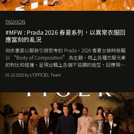
FASHION
#MFW : Prada 2026 春夏系列，以異常衣服回
應當刻的亂況
向來喜愛以服裝引發思考的 Prada，2026 春夏女裝時裝騷
以 “Body of Composition” 為主題，用上各種衣服元素
的對比和碰撞，呈現出騷上各個不協調的造型，回應現今
社會各種資訊、文化超載的現象。
01.10.2025 by L'OFFICIEL Team