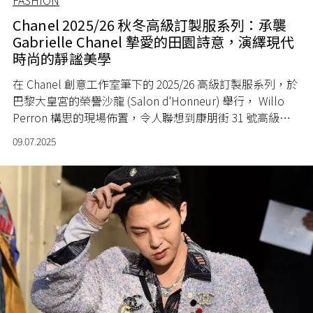
FASHION
Chanel 2025/26 秋冬高級訂製服系列：承襲
Gabrielle Chanel 摯愛的田園詩意，演繹現代
時尚的靜謐美學
在 Chanel 創意工作室筆下的 2025/26 高級訂製服系列，於
巴黎大皇宮的榮譽沙龍 (Salon d'Honneur) 舉行， Willo
Perron 構思的現場佈置，令人聯想到康朋街 31 號高級訂
製服沙龍的裝潢氣氛，其靈感源自 Gabrielle Chanel 自身
09.07.2025
的設計理念：低調、優雅、簡約。