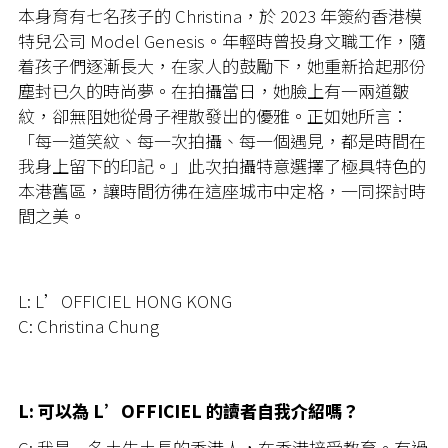
本身育有七名孩子的 Christina，於 2023 年簽約香港模
特兒公司 Model Genesis。年輕時曾投身文職工作，隨
着孩子們逐漸長大，在家人的鼓勵下，她重新拾起那份
塵封已久的時尚夢。在拍攝當日，她臉上有一兩道皺
紋，卻無阻她從骨子裡散發出的優雅。正如她所言：
「每一道笑紋、每一次拍攝、每一個遇見，都是時間在
我身上留下的印記。」此次拍攝特意選擇了極具特色的
本港舊區，讓時間彷彿在這座城市中定格，一同探討時
間之美。
L: L’OFFICIEL HONG KONG
C: Christina Chung
L: 可以為 L’OFFICIEL 的讀者自我介紹嗎？
C: 我是一名土生土長的香港人，在香港接受教育。有過