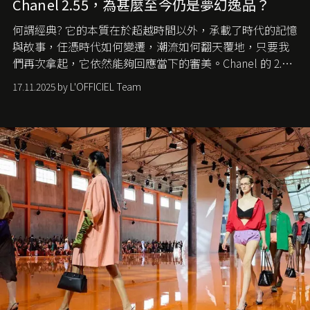
Chanel 2.55，為甚麼至今仍是夢幻逸品？
何謂經典? 它的本質在於超越時間以外，承載了時代的記憶
與故事，任憑時代如何變遷，潮流如何翻天覆地，只要我
們再次拿起，它依然能夠回應當下的審美。Chanel 的 2.55
手袋更是這樣存在，自問世至今，一直有着舉足輕重的地
17.11.2025 by L'OFFICIEL Team
位。如果說每個女生的第一個夢想手袋是 Chanel，那 2.55
就是無可動搖的首選，不論70 年前還是 70 年後，大眾始終
愛它的雋永與優雅。那麼這個手袋是怎麼誕生的呢？又為
甚麼取名叫 2.55 ？今天就由《L'Officiel HK》帶你穿越流金
歲月，回顧 2.55 的誕生故事。