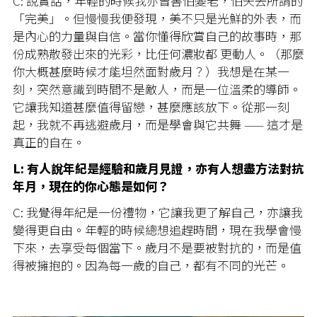
C: 說實話，年輕的時候我亦曾害怕變老，怕失去所謂的
「完美」。但慢慢我便發現，美不只是光鮮的外表，而
是內心的力量與自信。當你懂得欣賞自己的故事時，那
份成熟散發出來的光彩，比任何濃妝都 更動人。（那麼
你大概甚麼時候才能坦然面對歲月？）我想是在某一
刻，突然意識到時間不是敵人，而是一位溫柔的導師。
它讓我知道甚麼值得留戀，甚麼應該放下。從那一刻
起，我就不再逃避歲月，而是學會與它共舞 —— 這才是
真正的自在。
L: 有人說年紀是經驗和歲月見證，亦有人想盡方法對抗
年月，現在的你心態是如何？
C: 我覺得年紀是一份禮物，它讓我更了解自己，亦讓我
變得更自由。年輕的時候總想追趕時間，現在我學會慢
下來，去享受每個當下。歲月不是要被對抗的，而是值
得被擁抱的。因為每一歲的自己，都有不同的光芒。