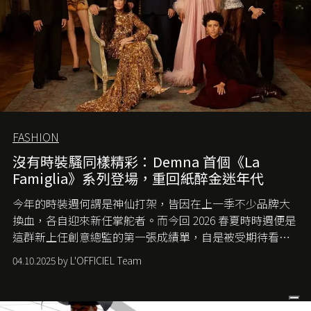
FASHION
沒有時裝騷同樣精彩：Demna 首個《La
Famiglia》系列登場，重回紙醉金迷年代
今年的時裝週何謂是神仙打架，皆因在上一季不少品牌大
換血，各自迎來新任掌舵者。而今回 2026 春夏時時週便是
這群新上任創意總監的第一張成績單，自是被受期待看他
們如何各顯神通。意大利老牌 Gucci 在過去幾個季度業績
04.10.2025 by L'OFFICIEL Team
難已救回，開雲集團任命成功曾翻轉 Balenciaga 的愛將
Demna Gvasalia 接手，複製過往的成功。當時消息一出集
團市值一日蒸發 30 億美元，大眾擔心走得太前的 Demna