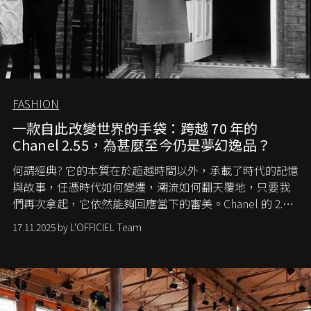
FASHION
一款自此改變世界的手袋：跨越 70 年的
Chanel 2.55，為甚麼至今仍是夢幻逸品？
何謂經典? 它的本質在於超越時間以外，承載了時代的記憶
與故事，任憑時代如何變遷，潮流如何翻天覆地，只要我
們再次拿起，它依然能夠回應當下的審美。Chanel 的 2.55
手袋更是這樣存在，自問世至今，一直有着舉足輕重的地
17.11.2025 by L'OFFICIEL Team
位。如果說每個女生的第一個夢想手袋是 Chanel，那 2.55
就是無可動搖的首選，不論70 年前還是 70 年後，大眾始終
愛它的雋永與優雅。那麼這個手袋是怎麼誕生的呢？又為
甚麼取名叫 2.55 ？今天就由《L'Officiel HK》帶你穿越流金
歲月，回顧 2.55 的誕生故事。