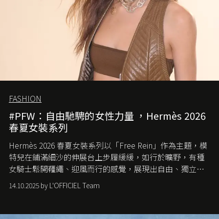
FASHION
#PFW：自由馳騁的女性力量 ，Hermès 2026
春夏女裝系列
Hermès 2026 春夏女裝系列以「Free Rein」作為主題，模
特兒在鋪滿細沙的伸展台上步履緩緩，如行於曠野，有種
女騎士鬆開韁繩、迎風而行的感覺，展現出自由、獨立與
從容的態度。
14.10.2025 by L'OFFICIEL Team