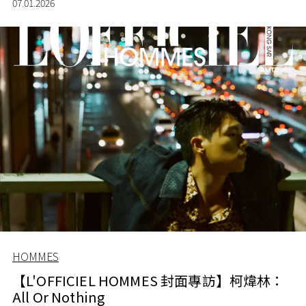
07.01.2026
HOMMES
【L'OFFICIEL HOMMES 封面專訪】柯煒林：
All Or Nothing