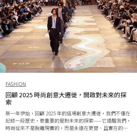
FASHION
回顧 2025 時尚創意大遷徙，開啟對未來的探
索
新一年伊始，回顧 2025 年的這場創意大遷徙，我們不僅在
記錄一段歷史，更重要的是對未來的探索——它提醒我們，
時尚從來不是脫離現實的，而是永遠在更替、且實在的文
化對話。