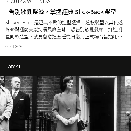
BEAUTY & WELLNESS
告別散亂髮絲，掌握經典 Slick-Back 髮型
Slicked-Back
是經典不敗的造型選擇，這款髮型以其俐落
線條與極簡美感持續風靡全球。想告別散亂髮絲，打造明
星同款造型？就要留意這五種從日常到正式場合皆適用的
Slick-Back 造型了！
06.01.2026
Latest