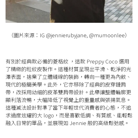
（圖片來源：IG @jennierubyjane, @mumoonlee）
有別於經典款必備的菱格紋
，這款 Preppy Coco 選用
了精緻的粒紋皮製作。這種材質呈現出平滑、乾淨的光
澤表面，捨棄了立體縫線的裝飾，轉向一種更為內斂、
現代的極簡美學。此外，它亦移除了經典的皮穿鏈肩
帶，改採用幼細的皮革雙肩帶設計。此舉讓整體輪廓更
顯利落流暢，大幅降低了視覺上的重量感與張揚氣息。
這種減法設計對準了當下年輕世代消費者的心態，不追
求過度炫耀的大
logo
，而是喜歡低調、有質感、能輕鬆
融入日常的單品，並展現如
Jennie
般的高級鬆弛感。