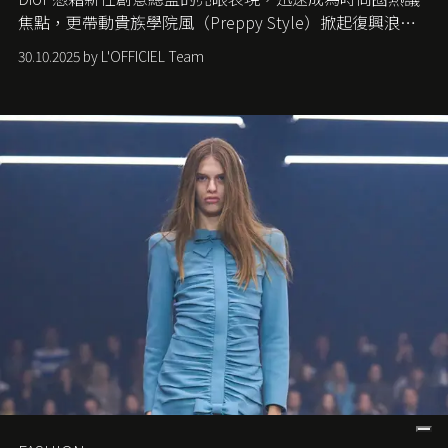
焦點，更帶動貴族學院風（Preppy Style）掀起復興浪
潮，讓這股經典風格再度回到大眾視線。
30.10.2025 by L'OFFICIEL Team