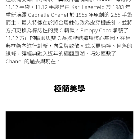
11.12
手袋。
11.12
手袋是由
Karl Lagerfeld
於
1983
年
重新演繹
Gabrielle Chanel
於
1955
年原創的
2.55
手袋
而生，最大特徵在於將金屬鍊帶改為皮穿鏈設計，並將
方扣更換為標誌性的雙
C
轉鎖。Preppy Coco 承襲了
11.12
方正的輪廓與雙
C 品牌標誌
這項核心基因，在經
典框架內進行創新，向品牌致敬。並以更純粹、俐落的
線條，讓經典融入近年的極簡風潮，巧妙連繫了
Chanel
的過去與現在。
極簡美學