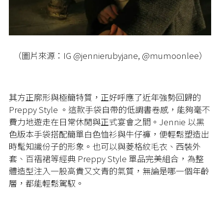
（圖片來源：IG @jennierubyjane, @mumoonlee）
其方正廓形與極簡特質，正好呼應了近年強勢回歸的
Preppy Style
。這款手袋自帶的低調書卷感，能夠毫不
費力地遊走在日常休閒與正式宴會之間。
Jennie
以黑
色版本手袋搭配簡單白色恤衫與牛仔褲，便輕鬆塑造出
時髦知識份子的形象。也可以與菱格紋毛衣、西裝外
套、百褶裙等經典
Preppy Style
單品完美組合，為整
體造型注入一股高貴又文青的氣質，無論是哪一個年齡
層，都能輕鬆駕馭。