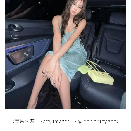
（圖片來源：Getty Images, IG @jennierubyjane）