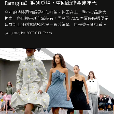
Famiglia》系列登場，重回紙醉金迷年代
今年的時裝週何謂是神仙打架，皆因在上一季不少品牌大
換血，各自迎來新任掌舵者。而今回 2026 春夏時時週便是
這群新上任創意總監的第一張成績單，自是被受期待看他
們如何各顯神通。意大利老牌 Gucci 在過去幾個季度業績
04.10.2025 by L'OFFICIEL Team
難已救回，開雲集團任命成功曾翻轉 Balenciaga 的愛將
Demna Gvasalia 接手，複製過往的成功。當時消息一出集
團市值一日蒸發 30 億美元，大眾擔心走得太前的 Demna
會忽略品牌的美學基礎，最後變成三不像。而從剛剛推出
的首作所造成的話題及關注度，我們便知道 Demna 沒這麼
簡單，一個嶄新的 Gucci 時代已經展開！