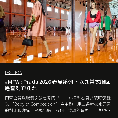
FASHION
#MFW : Prada 2026 春夏系列，以異常衣服回
應當刻的亂況
向來喜愛以服裝引發思考的 Prada，2026 春夏女裝時裝騷
以 “Body of Composition” 為主題，用上各種衣服元素
的對比和碰撞，呈現出騷上各個不協調的造型，回應現今
社會各種資訊、文化超載的現象。