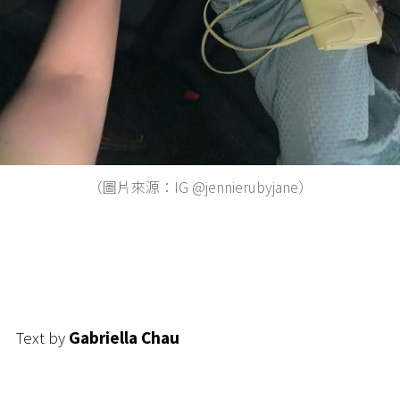
（圖片來源：IG @jennierubyjane）
Text by
Gabriella Chau