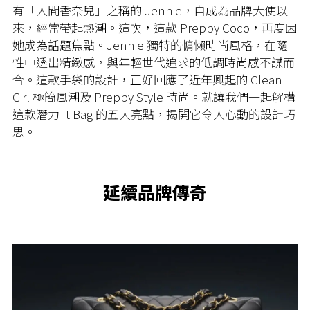
有「人間香奈兒」之稱的
Jennie
，自成為品牌大使以
來，經常帶起熱潮。這次，這款 Preppy Coco，再度因
她成為話題焦點。
Jennie
獨特的慵懶時尚風格，在隨
性中透出精緻感，與年輕世代追求的低調時尚感不謀而
合。這款手袋的設計，正好回應了近年興起的
Clean
Girl
極簡風潮及
Preppy Style
時尚。就讓我們一起解構
這款潛力
It Bag
的五大亮點，揭開它令人心動的設計巧
思。
延續品牌傳奇