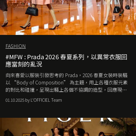
FASHION
#MFW : Prada 2026 春夏系列，以異常衣服回
應當刻的亂況
向來喜愛以服裝引發思考的 Prada，2026 春夏女裝時裝騷
以 “Body of Composition” 為主題，用上各種衣服元素
的對比和碰撞，呈現出騷上各個不協調的造型，回應現今
社會各種資訊、文化超載的現象。
01.10.2025 by L'OFFICIEL Team