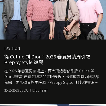
FASHION
從 Celine 到 Dior：2026 春夏男裝周引領
Preppy Style 復興
在 2026 年春夏男裝場上，兩大頂級奢侈品牌 Celine 與
Dior 憑藉新任創意總監的亮眼表現，迅速成為時尚圈熱議
焦點，更帶動貴族學院風（Preppy Style）掀起復興浪
潮，讓這股經典風格再度回到大眾視線。
30.10.2025 by L'OFFICIEL Team