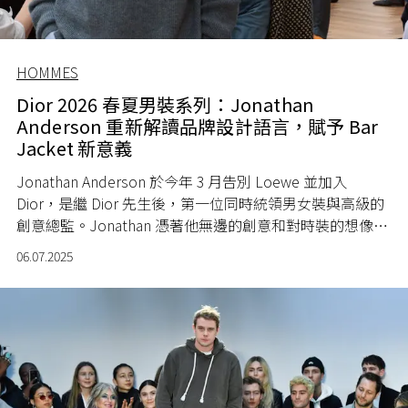
HOMMES
Dior 2026 春夏男裝系列：Jonathan
Anderson 重新解讀品牌設計語言，賦予 Bar
Jacket 新意義
Jonathan Anderson 於今年 3 月告別 Loewe 並加入
Dior，是繼 Dior 先生後，第一位同時統領男女裝與高級的
創意總監。Jonathan 憑著他無邊的創意和對時裝的想像，
為舊東家帶來一個又一個的高峰，這也難怪外界會好奇他
06.07.2025
會為 Dior 帶來什麼新氣象。