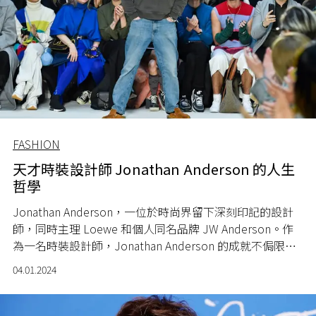
FASHION
天才時裝設計師 Jonathan Anderson 的人生
哲學
Jonathan Anderson
，一位於時尚界留下深刻印記的設計
師，同時主理
Loewe
和個人同名品牌
JW Anderson
。作
為一名時裝設計師，
Jonathan Anderson
的成就不侷限於
時尚領域，即使身兼兩大品牌的創意總監，他持續在追求
04.01.2024
創新的道路上闖蕩。