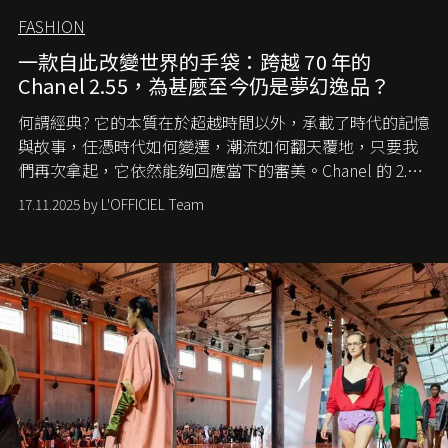
FASHION
一款自此改變世界的手袋：跨越 70 年的
Chanel 2.55，為甚麼至今仍是夢幻逸品？
何謂經典? 它的本質在於超越時間以外，承載了時代的記憶
與故事，任憑時代如何變遷，潮流如何翻天覆地，只要我
們再次拿起，它依然能夠回應當下的審美。Chanel 的 2.55
手袋更是這樣存在，自問世至今，一直有着舉足輕重的地
17.11.2025 by L'OFFICIEL Team
位。如果說每個女生的第一個夢想手袋是 Chanel，那 2.55
就是無可動搖的首選，不論70 年前還是 70 年後，大眾始終
愛它的雋永與優雅。那麼這個手袋是怎麼誕生的呢？又為
甚麼取名叫 2.55 ？今天就由《L'Officiel HK》帶你穿越流金
歲月，回顧 2.55 的誕生故事。