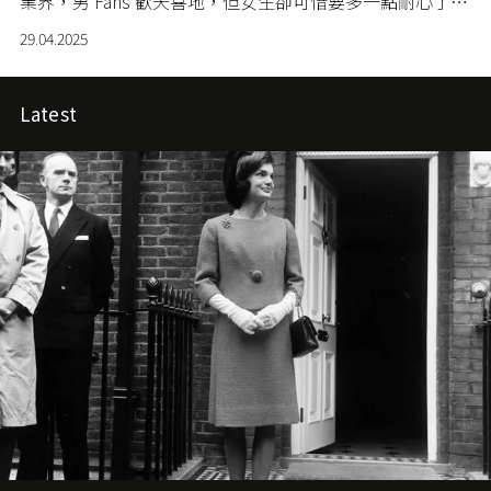
業界，男 Fans 歡天喜地，但女生卻可惜要多一點耐心了，
究竟所謂何事？
29.04.2025
Latest