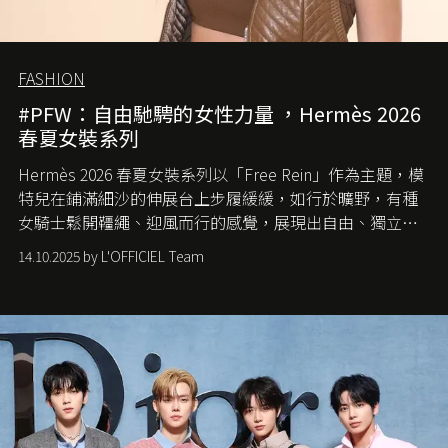
FASHION
#PFW：自由馳騁的女性力量 ，Hermès 2026
春夏女裝系列
Hermès 2026 春夏女裝系列以「Free Rein」作為主題，模
特兒在鋪滿細沙的伸展台上步履緩緩，如行於曠野，有種
女騎士鬆開韁繩、迎風而行的感覺，展現出自由、獨立與
從容的態度。
14.10.2025 by L'OFFICIEL Team