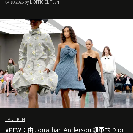
04.10.2025 by L'OFFICIEL Team
難已救回，開雲集團任命成功曾翻轉 Balenciaga 的愛將
Demna Gvasalia 接手，複製過往的成功。當時消息一出集
團市值一日蒸發 30 億美元，大眾擔心走得太前的 Demna
會忽略品牌的美學基礎，最後變成三不像。而從剛剛推出
的首作所造成的話題及關注度，我們便知道 Demna 沒這麼
簡單，一個嶄新的 Gucci 時代已經展開！
FASHION
#PFW：由 Jonathan Anderson 領軍的 Dior