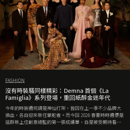
FASHION
沒有時裝騷同樣精彩：Demna 首個《La
Famiglia》系列登場，重回紙醉金迷年代
今年的時裝週何謂是神仙打架，皆因在上一季不少品牌大
換血，各自迎來新任掌舵者。而今回 2026 春夏時時週便是
這群新上任創意總監的第一張成績單，自是被受期待看他
們如何各顯神通。意大利老牌 Gucci 在過去幾個季度業績