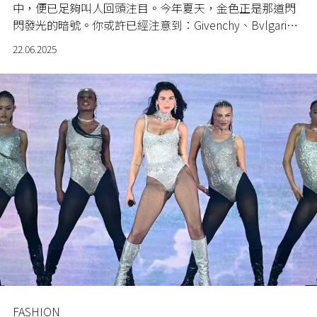
中，便已足夠叫人回頭注目。今年夏天，金色正是那道閃
閃發光的暗號。你或許已經注意到：Givenchy、Bvlgari、
Chloé、Versace 到 Fendi，皆不約而同地為手袋換上了一
22.06.2025
抹金燦色澤。並非炫耀式的奢華，也非刻意誇張的復古，
而是一種從材質、細節，到整體視覺上，回歸「經典」與
「華麗」的詮釋。
FASHION