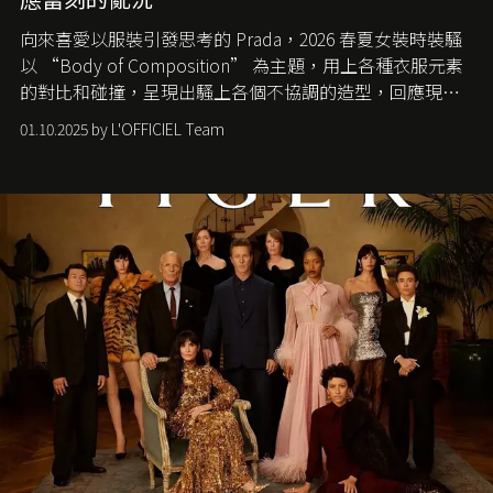
向來喜愛以服裝引發思考的 Prada，2026 春夏女裝時裝騷
以 “Body of Composition” 為主題，用上各種衣服元素
的對比和碰撞，呈現出騷上各個不協調的造型，回應現今
社會各種資訊、文化超載的現象。
01.10.2025 by L'OFFICIEL Team