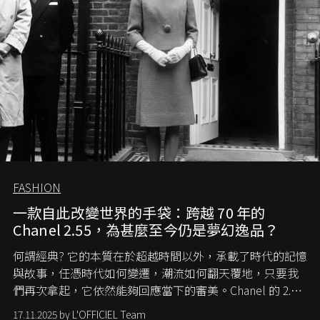
FASHION
一款自此改變世界的手袋：跨越 70 年的
Chanel 2.55，為甚麼至今仍是夢幻逸品？
何謂經典? 它的本質在於超越時間以外，承載了時代的記憶
與故事，任憑時代如何變遷，潮流如何翻天覆地，只要我
們再次拿起，它依然能夠回應當下的審美。Chanel 的 2.55
手袋更是這樣存在，自問世至今，一直有着舉足輕重的地
17.11.2025 by L'OFFICIEL Team