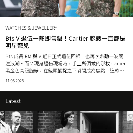
WATCHES & JEWELLERY
Bts V 退伍一戴即售罄！Cartier 腕錶一直都是
明星寵兒
Bts 成員 RM 與 V 近日正式退伍回歸，也再次帶動一波關
注浪潮。而 V 現身退伍現場時，手上所佩戴的那枚 Cartier
黑金色高級腕錶，在鏡頭捕捉之下瞬間成為焦點。這款腕
錶不僅在社交媒體平台掀起熱議，更在短時間內售罄，證
11.06.2025
明了 V 的帶貨實力。
Latest