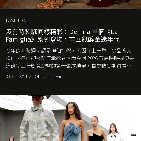
FASHION
沒有時裝騷同樣精彩：Demna 首個《La
Famiglia》系列登場，重回紙醉金迷年代
今年的時裝週何謂是神仙打架，皆因在上一季不少品牌大
換血，各自迎來新任掌舵者。而今回 2026 春夏時時週便是
這群新上任創意總監的第一張成績單，自是被受期待看他
們如何各顯神通。意大利老牌 Gucci 在過去幾個季度業績
04.10.2025 by L'OFFICIEL Team
難已救回，開雲集團任命成功曾翻轉 Balenciaga 的愛將
Demna Gvasalia 接手，複製過往的成功。當時消息一出集
團市值一日蒸發 30 億美元，大眾擔心走得太前的 Demna
會忽略品牌的美學基礎，最後變成三不像。而從剛剛推出
的首作所造成的話題及關注度，我們便知道 Demna 沒這麼
簡單，一個嶄新的 Gucci 時代已經展開！