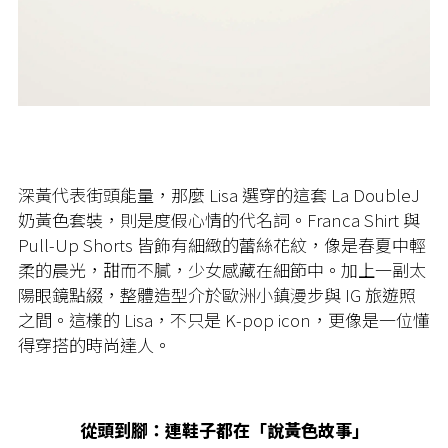
深黃代表街頭能量，那麼 Lisa 選穿的這套 La DoubleJ
奶黃色套裝，則是度假心情的代名詞。Franca Shirt 與
Pull-Up Shorts 皆飾有細緻的蕾絲花紋，像是春夏中輕
柔的晨光，甜而不膩，少女感藏在細節中。加上一副太
陽眼鏡點綴，整體造型介於歐洲小鎮漫步與 IG 旅遊照
之間。這樣的 Lisa，不只是 K-pop icon，更像是一位懂
得穿搭的時尚達人。
從頭到腳：連鞋子都在「說黃色故事」