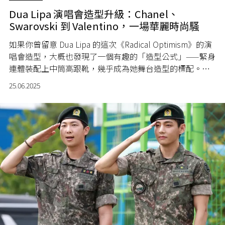
Dua Lipa 演唱會造型升級：Chanel、
Swarovski 到 Valentino，一場華麗時尚騷
如果你曾留意 Dua Lipa 的這次《Radical Optimism》的演
唱會造型，大概也發現了一個有趣的「造型公式」——緊身
連體裝配上中筒高跟靴，幾乎成為她舞台造型的標配。這
樣的搭配不但方便她大幅度地跳舞，同時也突顯她自信、
25.06.2025
俐落的風格，簡單卻絕不無趣。每次造型雖在「統一格
式」中變化出不同的亮點，卻依然牢牢抓住目光。