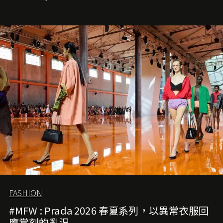
位。如果說每個女生的第一個夢想手袋是 Chanel，那 2.55
就是無可動搖的首選，不論70 年前還是 70 年後，大眾始終
愛它的雋永與優雅。那麼這個手袋是怎麼誕生的呢？又為
甚麼取名叫 2.55 ？今天就由《L'Officiel HK》帶你穿越流金
歲月，回顧 2.55 的誕生故事。
FASHION
#MFW : Prada 2026 春夏系列，以異常衣服回
應當刻的亂況