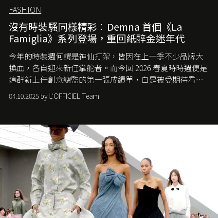
FASHION
沒有時裝騷同樣精彩：Demna 首個《La
Famiglia》系列登場，重回紙醉金迷年代
今年的時裝週何謂是神仙打架，皆因在上一季不少品牌大
換血，各自迎來新任掌舵者。而今回 2026 春夏時時週便是
這群新上任創意總監的第一張成績單，自是被受期待看他
們如何各顯神通。意大利老牌 Gucci 在過去幾個季度業績
04.10.2025 by L'OFFICIEL Team
難已救回，開雲集團任命成功曾翻轉 Balenciaga 的愛將
Demna Gvasalia 接手，複製過往的成功。當時消息一出集
團市值一日蒸發 30 億美元，大眾擔心走得太前的 Demna
會忽略品牌的美學基礎，最後變成三不像。而從剛剛推出
的首作所造成的話題及關注度，我們便知道 Demna 沒這麼
簡單，一個嶄新的 Gucci 時代已經展開！