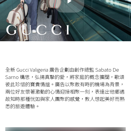
Play
Video
全新
Gucci Valigeria
廣告企劃由創作總監
Sabato De
Sarno
構思，弘揚真摰的愛，將家庭的概念擴闊，歌頌
彼此珍惜的寶貴情誼。廣告以聚散有時的機場為背景，
兩位好友懷著激動的心情迎接相聚一刻，表達出他鄉遇
故知時那種恍如與家人團聚的感覺，教人想起美好而熟
悉的旅遊體驗。