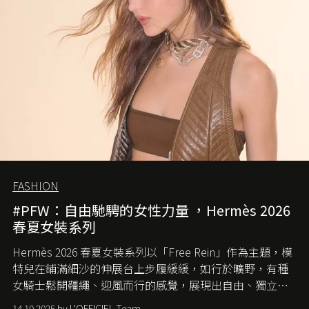
FASHION
#PFW：自由馳騁的女性力量 ，Hermès 2026
春夏女裝系列
Hermès 2026 春夏女裝系列以「Free Rein」作為主題，模
特兒在鋪滿細沙的伸展台上步履緩緩，如行於曠野，有種
女騎士鬆開韁繩、迎風而行的感覺，展現出自由、獨立與
從容的態度。
14.10.2025 by L'OFFICIEL Team