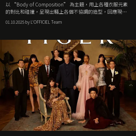
以 “Body of Composition” 為主題，用上各種衣服元素
的對比和碰撞，呈現出騷上各個不協調的造型，回應現今
社會各種資訊、文化超載的現象。
01.10.2025 by L'OFFICIEL Team