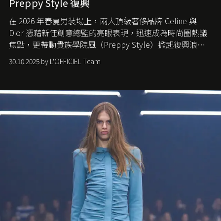
Preppy Style 復興
在 2026 年春夏男裝場上，兩大頂級奢侈品牌 Celine 與
Dior 憑藉新任創意總監的亮眼表現，迅速成為時尚圈熱議
焦點，更帶動貴族學院風（Preppy Style）掀起復興浪
潮，讓這股經典風格再度回到大眾視線。
30.10.2025 by L'OFFICIEL Team