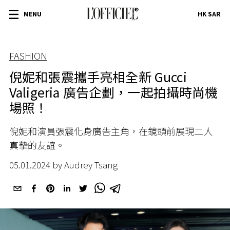
MENU
HK SAR
FASHION
倪妮和張震攜手亮相全新 Gucci
Valigeria 廣告企劃，一起拍攝時尚機
場照！
倪妮和演員張震化身廣告主角，在鏡頭前展現二人
真摰的友誼。
05.01.2024 by Audrey Tsang