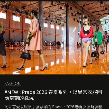
愛它的雋永與優雅。那麼這個手袋是怎麼誕生的呢？又為
甚麼取名叫 2.55 ？今天就由《L'Officiel HK》帶你穿越流金
歲月，回顧 2.55 的誕生故事。
FASHION
#MFW : Prada 2026 春夏系列，以異常衣服回
應當刻的亂況
向來喜愛以服裝引發思考的 Prada，2026 春夏女裝時裝騷