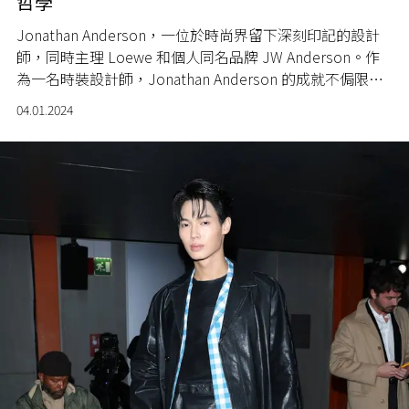
哲學
Jonathan Anderson
，一位於時尚界留下深刻印記的設計
師，同時主理
Loewe
和個人同名品牌
JW Anderson
。作
為一名時裝設計師，
Jonathan Anderson
的成就不侷限於
時尚領域，即使身兼兩大品牌的創意總監，他持續在追求
04.01.2024
創新的道路上闖蕩。