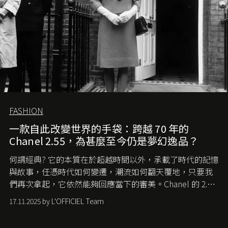
FASHION
一款自此改變世界的手袋：跨越 70 年的
Chanel 2.55，為甚麼至今仍是夢幻逸品？
何謂經典? 它的本質在於超越時間以外，承載了時代的記憶
與故事，任憑時代如何變遷，潮流如何翻天覆地，只要我
們再次拿起，它依然能夠回應當下的審美。Chanel 的 2.55
手袋更是這樣存在，自問世至今，一直有着舉足輕重的地
17.11.2025 by L'OFFICIEL Team
位。如果說每個女生的第一個夢想手袋是 Chanel，那 2.55
就是無可動搖的首選，不論70 年前還是 70 年後，大眾始終