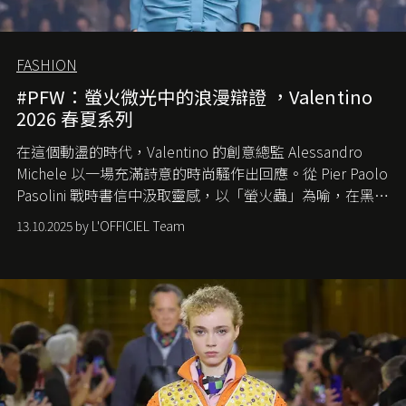
FASHION
#PFW：螢火微光中的浪漫辯證 ，Valentino
2026 春夏系列
在這個動盪的時代，
Valentino
的創意總監
Alessandro
Michele
以一場充滿詩意的時尚騷作出回應。從
Pier Paolo
Pasolini
戰時書信中汲取靈感，以「螢火蟲」為喻，在黑暗
中找尋希望的微光。
13.10.2025 by L'OFFICIEL Team