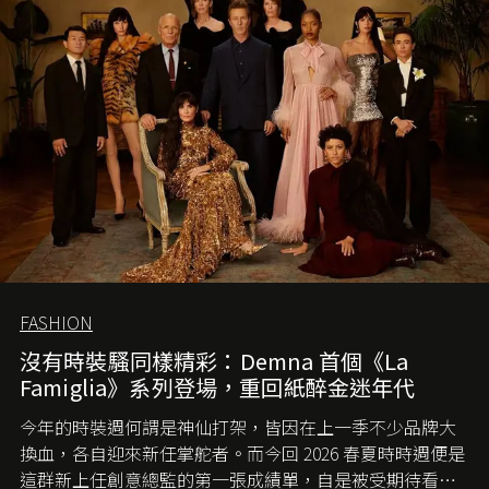
FASHION
沒有時裝騷同樣精彩：Demna 首個《La
Famiglia》系列登場，重回紙醉金迷年代
今年的時裝週何謂是神仙打架，皆因在上一季不少品牌大
換血，各自迎來新任掌舵者。而今回 2026 春夏時時週便是
這群新上任創意總監的第一張成績單，自是被受期待看他