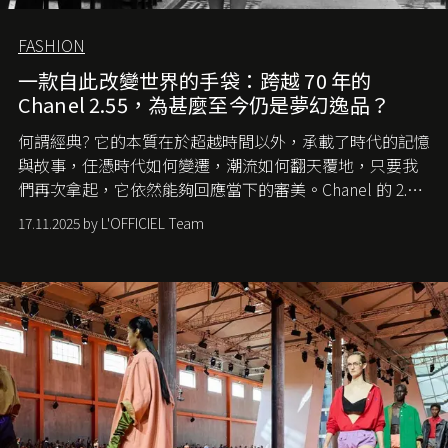
FASHION
一款自此改變世界的手袋：跨越 70 年的
Chanel 2.55，為甚麼至今仍是夢幻逸品？
何謂經典? 它的本質在於超越時間以外，承載了時代的記憶
與故事，任憑時代如何變遷，潮流如何翻天覆地，只要我
們再次拿起，它依然能夠回應當下的審美。Chanel 的 2.55
手袋更是這樣存在，自問世至今，一直有着舉足輕重的地
17.11.2025 by L'OFFICIEL Team
位。如果說每個女生的第一個夢想手袋是 Chanel，那 2.55
就是無可動搖的首選，不論70 年前還是 70 年後，大眾始終
愛它的雋永與優雅。那麼這個手袋是怎麼誕生的呢？又為
甚麼取名叫 2.55 ？今天就由《L'Officiel HK》帶你穿越流金
歲月，回顧 2.55 的誕生故事。