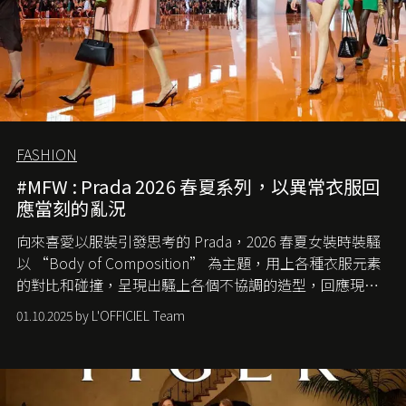
FASHION
#MFW : Prada 2026 春夏系列，以異常衣服回
應當刻的亂況
向來喜愛以服裝引發思考的 Prada，2026 春夏女裝時裝騷
以 “Body of Composition” 為主題，用上各種衣服元素
的對比和碰撞，呈現出騷上各個不協調的造型，回應現今
社會各種資訊、文化超載的現象。
01.10.2025 by L'OFFICIEL Team