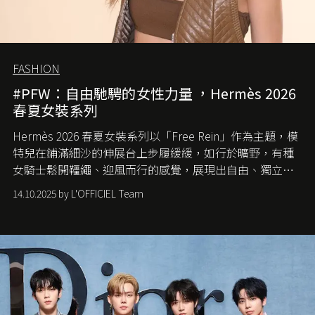
FASHION
#PFW：自由馳騁的女性力量 ，Hermès 2026
春夏女裝系列
Hermès 2026 春夏女裝系列以「Free Rein」作為主題，模
特兒在鋪滿細沙的伸展台上步履緩緩，如行於曠野，有種
女騎士鬆開韁繩、迎風而行的感覺，展現出自由、獨立與
從容的態度。
14.10.2025 by L'OFFICIEL Team