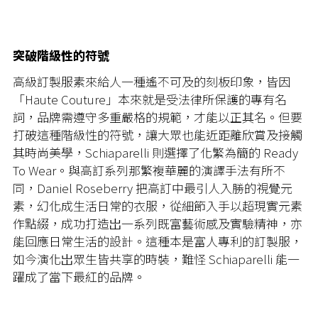
突破階級性的符號
高級訂製服素來給人一種遙不可及的刻板印象，皆因
「Haute Couture」本來就是受法律所保護的專有名
詞，品牌需遵守多重嚴格的規範，才能以正其名。但要
打破這種階級性的符號，讓大眾也能近距離欣賞及接觸
其時尚美學，Schiaparelli 則選擇了化繁為簡的 Ready
To Wear。與高訂系列那繁複華麗的演譯手法有所不
同，Daniel Roseberry 把高訂中最引人入勝的視覺元
素，幻化成生活日常的衣服，從細節入手以超現實元素
作點綴，成功打造岀一系列既富藝術感及實驗精神，亦
能回應日常生活的設計。這種本是富人專利的訂製服，
如今演化岀眾生皆共享的時裝，難怪 Schiaparelli 能一
躍成了當下最紅的品牌。