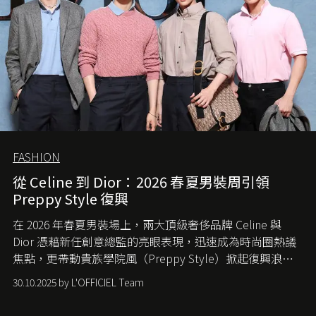
FASHION
從 Celine 到 Dior：2026 春夏男裝周引領
Preppy Style 復興
在 2026 年春夏男裝場上，兩大頂級奢侈品牌 Celine 與
Dior 憑藉新任創意總監的亮眼表現，迅速成為時尚圈熱議
焦點，更帶動貴族學院風（Preppy Style）掀起復興浪
潮，讓這股經典風格再度回到大眾視線。
30.10.2025 by L'OFFICIEL Team