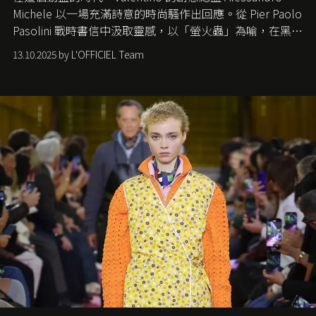
Michele
以一場充滿詩意的時尚騷作出回應。從
Pier Paolo
Pasolini
戰時書信中汲取靈感，以「螢火蟲」為喻，在黑暗
中找尋希望的微光。
13.10.2025 by L'OFFICIEL Team