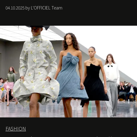
們如何各顯神通。意大利老牌 Gucci 在過去幾個季度業績
04.10.2025 by L'OFFICIEL Team
難已救回，開雲集團任命成功曾翻轉 Balenciaga 的愛將
Demna Gvasalia 接手，複製過往的成功。當時消息一出集
團市值一日蒸發 30 億美元，大眾擔心走得太前的 Demna
會忽略品牌的美學基礎，最後變成三不像。而從剛剛推出
的首作所造成的話題及關注度，我們便知道 Demna 沒這麼
簡單，一個嶄新的 Gucci 時代已經展開！
FASHION