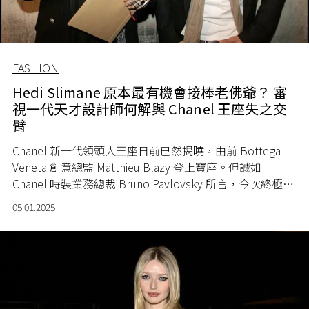
FASHION
Hedi Slimane 原本最有機會接棒老佛爺？ 審
視一代天才設計師何解與 Chanel 王座失之交
臂
Chanel 新一代領頭人王座日前已然揭曉，由前 Bottega
Veneta 創意總監 Matthieu Blazy 登上寶座。但誠如
Chanel 時裝業務總裁 Bruno Pavlovsky 所言，今次終極遴
選名單總共有三人，Matthieu Blazy 只是其中一位，那麼
05.01.2025
另外兩位又是誰？雖然 Chanel 官方從未透露另外兩位的身
份，但依據坊間傳聞及歷史往蹟，其中一位是法國設計師
Hedi Slimane 的可能性極高。然而，這位天才設計師又因
為甚麼原因，最後與 Chanel 失之交臂？