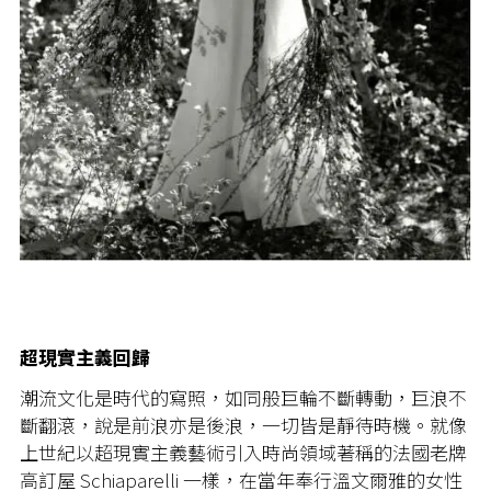
超現實主義回歸
潮流文化是時代的寫照，如同般巨輪不斷轉動，巨浪不
斷翻滾，說是前浪亦是後浪，一切皆是靜待時機。就像
上世紀以超現實主義藝術引入時尚領域著稱的法國老牌
高訂屋 Schiaparelli 一樣，在當年奉行溫文爾雅的女性